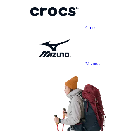
Crocs
Mizuno