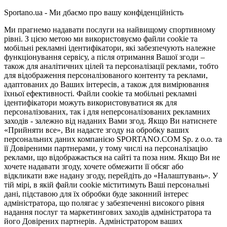
Sportano.ua - Ми дбаємо про вашу конфіденційність
Ми прагнемо надавати послуги на найвищому спортивному
рівні. З цією метою ми використовуємо файли cookie та
мобільні рекламні ідентифікатори, які забезпечують належне
функціонування сервісу, а після отримання Вашої згоди –
також для аналітичних цілей та персоналізації реклами, тобто
для відображення персоналізованого контенту та реклами,
адаптованих до Ваших інтересів, а також для вимірювання
їхньої ефективності. Файли cookie та мобільні рекламні
ідентифікатори можуть використовуватися як для
персоналізованих, так і для неперсоналізованих рекламних
заходів - залежно від наданих Вами згод. Якщо Ви натиснете
«Прийняти все», Ви надасте згоду на обробку ваших
персональних даних компанією SPORTANO.COM Sp. z o.o. та
її Довіреними партнерами, у тому числі на персоналізацію
реклами, що відображається на сайті та поза ним. Якщо Ви не
хочете надавати згоду, хочете обмежити її обсяг або
відкликати вже надану згоду, перейдіть до «Налаштувань». У
тій мірі, в якій файли cookie міститимуть Ваші персональні
дані, підставою для їх обробки буде законний інтерес
адміністратора, що полягає у забезпеченні високого рівня
надання послуг та маркетингових заходів адміністратора та
його Довірених партнерів. Адміністратором ваших