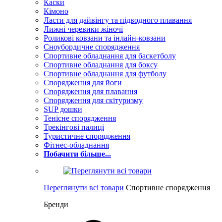
Каски
Кімоно
Ласти для дайвінгу та підводного плавання
Лижні черевики жіночі
Роликові ковзани та інлайн-ковзани
Сноубордичне спорядження
Спортивне обладнання для баскетболу
Спортивне обладнання для боксу
Спортивне обладнання для футболу
Спорядження для йоги
Спорядження для плавання
Спорядження для скітуризму
SUP дошки
Тенісне спорядження
Трекінгові палиці
Туристичне спорядження
Фітнес-обладнання
Побачити більше...
Переглянути всі товари
Спортивне спорядження
Бренди