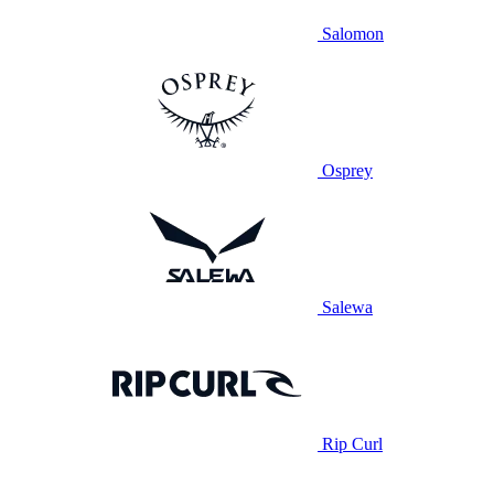
Salomon
Osprey
Salewa
Rip Curl