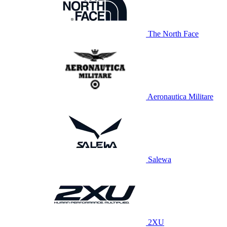
The North Face
Aeronautica Militare
Salewa
2XU