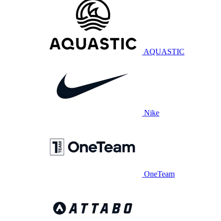
AQUASTIC
Nike
OneTeam