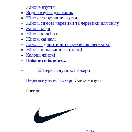
Жіноче взуття
Водне взуття для жінок
Жіноче спортивне взуття
Жіночі зимові черевики та черевики для снігу
Жіночі кеди
Жіночі кросівки
Жіночі сандалі
Жіночі туристичні та трекінгові черевики
Жіночі шльопанці та сланці
Калоші жіночі
Побачити більше...
Переглянути всі товари
Жіноче взуття
Бренди
Nike