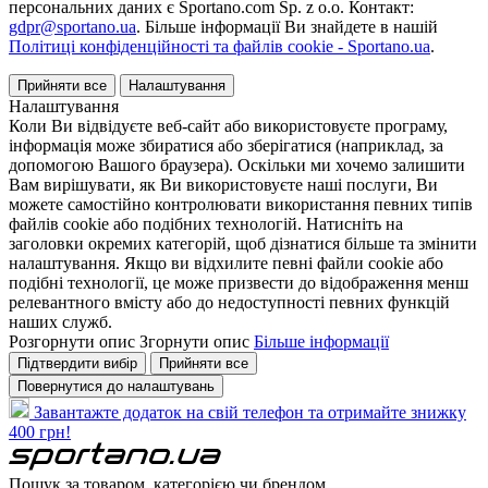
персональних даних є Sportano.com Sp. z o.o. Контакт:
gdpr@sportano.ua
. Більше інформації Ви знайдете в нашій
Політиці конфіденційності та файлів cookie - Sportano.ua
.
Прийняти все
Налаштування
Налаштування
Коли Ви відвідуєте веб-сайт або використовуєте програму,
інформація може збиратися або зберігатися (наприклад, за
допомогою Вашого браузера). Оскільки ми хочемо залишити
Вам вирішувати, як Ви використовуєте наші послуги, Ви
можете самостійно контролювати використання певних типів
файлів cookie або подібних технологій. Натисніть на
заголовки окремих категорій, щоб дізнатися більше та змінити
налаштування. Якщо ви відхилите певні файли cookie або
подібні технології, це може призвести до відображення менш
релевантного вмісту або до недоступності певних функцій
наших служб.
Розгорнути опис
Згорнути опис
Більше інформації
Підтвердити вибір
Прийняти все
Повернутися до налаштувань
Завантажте додаток на свій телефон та отримайте знижку
400 грн!
Пошук за товаром, категорією чи брендом