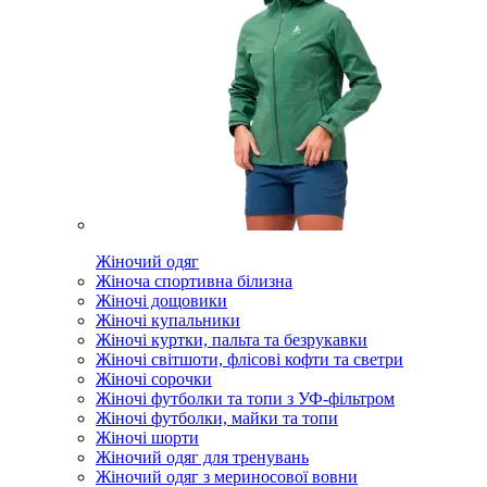
Жіночий одяг
Жіноча спортивна білизна
Жіночі дощовики
Жіночі купальники
Жіночі куртки, пальта та безрукавки
Жіночі світшоти, флісові кофти та светри
Жіночі сорочки
Жіночі футболки та топи з УФ-фільтром
Жіночі футболки, майки та топи
Жіночі шорти
Жіночий одяг для тренувань
Жіночий одяг з мериносової вовни