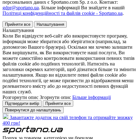
персональних даних є Sportano.com Sp. z o.o. Контакт:
gdpr@sportano.ua
. Більше інформації Ви знайдете в нашій
Політиці конфіденційності та файлів cookie - Sportano.ua
.
Прийняти все
Налаштування
Налаштування
Коли Ви відвідуєте веб-сайт або використовуєте програму,
інформація може збиратися або зберігатися (наприклад, за
допомогою Вашого браузера). Оскільки ми хочемо залишити
Вам вирішувати, як Ви використовуєте наші послуги, Ви
можете самостійно контролювати використання певних типів
файлів cookie або подібних технологій. Натисніть на
заголовки окремих категорій, щоб дізнатися більше та змінити
налаштування. Якщо ви відхилите певні файли cookie або
подібні технології, це може призвести до відображення менш
релевантного вмісту або до недоступності певних функцій
наших служб.
Розгорнути опис
Згорнути опис
Більше інформації
Підтвердити вибір
Прийняти все
Повернутися до налаштувань
Завантажте додаток на свій телефон та отримайте знижку
400 грн!
Пошук за товаром, категорією чи брендом