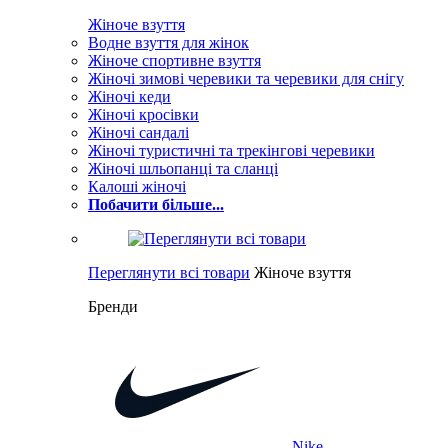
Жіноче взуття
Водне взуття для жінок
Жіноче спортивне взуття
Жіночі зимові черевики та черевики для снігу
Жіночі кеди
Жіночі кросівки
Жіночі сандалі
Жіночі туристичні та трекінгові черевики
Жіночі шльопанці та сланці
Калоші жіночі
Побачити більше...
Переглянути всі товари
Жіноче взуття
Бренди
Nike