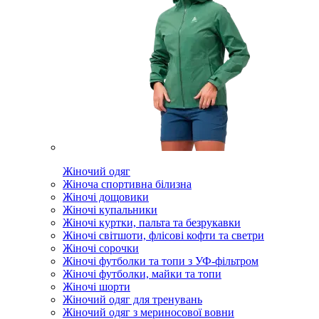
Жіночий одяг
Жіноча спортивна білизна
Жіночі дощовики
Жіночі купальники
Жіночі куртки, пальта та безрукавки
Жіночі світшоти, флісові кофти та светри
Жіночі сорочки
Жіночі футболки та топи з УФ-фільтром
Жіночі футболки, майки та топи
Жіночі шорти
Жіночий одяг для тренувань
Жіночий одяг з мериносової вовни