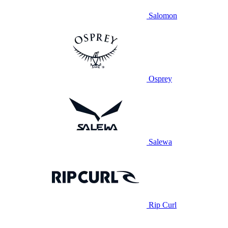
Salomon
Osprey
Salewa
Rip Curl