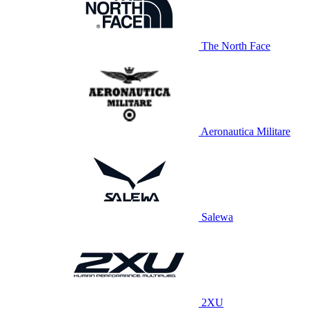
The North Face
Aeronautica Militare
Salewa
2XU