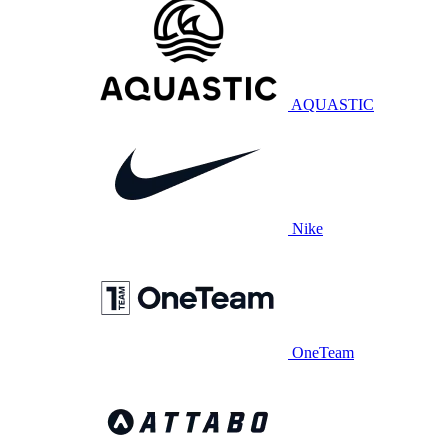
AQUASTIC
Nike
OneTeam