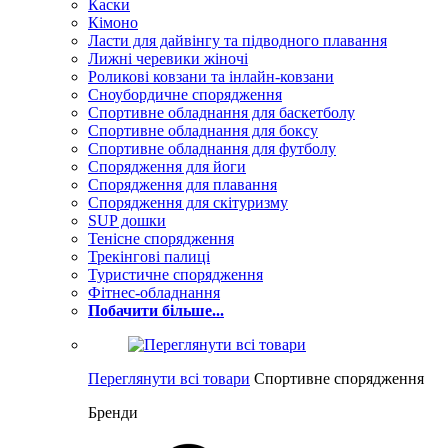
Каски
Кімоно
Ласти для дайвінгу та підводного плавання
Лижні черевики жіночі
Роликові ковзани та інлайн-ковзани
Сноубордичне спорядження
Спортивне обладнання для баскетболу
Спортивне обладнання для боксу
Спортивне обладнання для футболу
Спорядження для йоги
Спорядження для плавання
Спорядження для скітуризму
SUP дошки
Тенісне спорядження
Трекінгові палиці
Туристичне спорядження
Фітнес-обладнання
Побачити більше...
Переглянути всі товари
Спортивне спорядження
Бренди