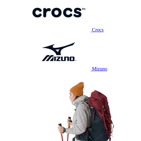
Crocs
Mizuno