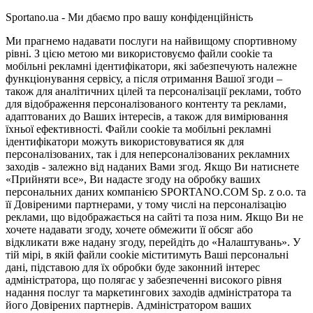
Sportano.ua - Ми дбаємо про вашу конфіденційність
Ми прагнемо надавати послуги на найвищому спортивному
рівні. З цією метою ми використовуємо файли cookie та
мобільні рекламні ідентифікатори, які забезпечують належне
функціонування сервісу, а після отримання Вашої згоди –
також для аналітичних цілей та персоналізації реклами, тобто
для відображення персоналізованого контенту та реклами,
адаптованих до Ваших інтересів, а також для вимірювання
їхньої ефективності. Файли cookie та мобільні рекламні
ідентифікатори можуть використовуватися як для
персоналізованих, так і для неперсоналізованих рекламних
заходів - залежно від наданих Вами згод. Якщо Ви натиснете
«Прийняти все», Ви надасте згоду на обробку ваших
персональних даних компанією SPORTANO.COM Sp. z o.o. та
її Довіреними партнерами, у тому числі на персоналізацію
реклами, що відображається на сайті та поза ним. Якщо Ви не
хочете надавати згоду, хочете обмежити її обсяг або
відкликати вже надану згоду, перейдіть до «Налаштувань». У
тій мірі, в якій файли cookie міститимуть Ваші персональні
дані, підставою для їх обробки буде законний інтерес
адміністратора, що полягає у забезпеченні високого рівня
надання послуг та маркетингових заходів адміністратора та
його Довірених партнерів. Адміністратором ваших