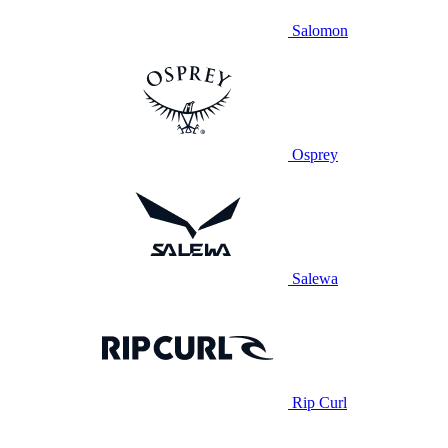
Salomon
Osprey
Salewa
Rip Curl