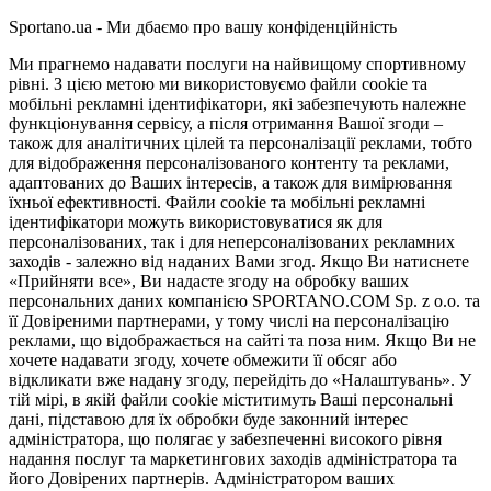
Sportano.ua - Ми дбаємо про вашу конфіденційність
Ми прагнемо надавати послуги на найвищому спортивному
рівні. З цією метою ми використовуємо файли cookie та
мобільні рекламні ідентифікатори, які забезпечують належне
функціонування сервісу, а після отримання Вашої згоди –
також для аналітичних цілей та персоналізації реклами, тобто
для відображення персоналізованого контенту та реклами,
адаптованих до Ваших інтересів, а також для вимірювання
їхньої ефективності. Файли cookie та мобільні рекламні
ідентифікатори можуть використовуватися як для
персоналізованих, так і для неперсоналізованих рекламних
заходів - залежно від наданих Вами згод. Якщо Ви натиснете
«Прийняти все», Ви надасте згоду на обробку ваших
персональних даних компанією SPORTANO.COM Sp. z o.o. та
її Довіреними партнерами, у тому числі на персоналізацію
реклами, що відображається на сайті та поза ним. Якщо Ви не
хочете надавати згоду, хочете обмежити її обсяг або
відкликати вже надану згоду, перейдіть до «Налаштувань». У
тій мірі, в якій файли cookie міститимуть Ваші персональні
дані, підставою для їх обробки буде законний інтерес
адміністратора, що полягає у забезпеченні високого рівня
надання послуг та маркетингових заходів адміністратора та
його Довірених партнерів. Адміністратором ваших