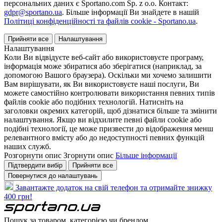
персональних даних є Sportano.com Sp. z o.o. Контакт:
gdpr@sportano.ua
. Більше інформації Ви знайдете в нашій
Політиці конфіденційності та файлів cookie - Sportano.ua
.
Прийняти все
Налаштування
Налаштування
Коли Ви відвідуєте веб-сайт або використовуєте програму,
інформація може збиратися або зберігатися (наприклад, за
допомогою Вашого браузера). Оскільки ми хочемо залишити
Вам вирішувати, як Ви використовуєте наші послуги, Ви
можете самостійно контролювати використання певних типів
файлів cookie або подібних технологій. Натисніть на
заголовки окремих категорій, щоб дізнатися більше та змінити
налаштування. Якщо ви відхилите певні файли cookie або
подібні технології, це може призвести до відображення менш
релевантного вмісту або до недоступності певних функцій
наших служб.
Розгорнути опис
Згорнути опис
Більше інформації
Підтвердити вибір
Прийняти все
Повернутися до налаштувань
Завантажте додаток на свій телефон та отримайте знижку
400 грн!
Пошук за товаром, категорією чи брендом