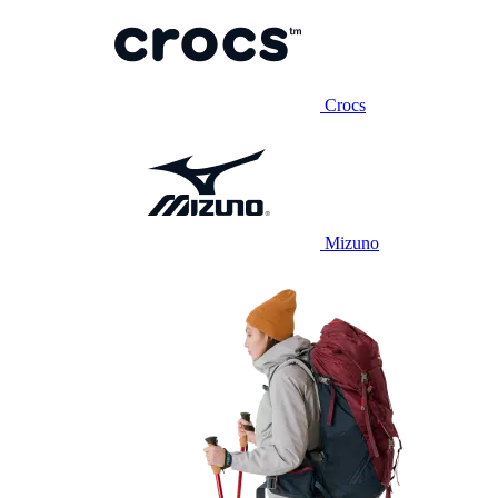
Crocs
Mizuno