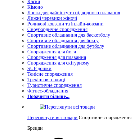
Каски
Кімоно
Ласти для дайвінгу та підводного плавання
Лижні черевики жіночі
Роликові ковзани та інлайн-ковзани
Сноубордичне спорядження
Спортивне обладнання для баскетболу
Спортивне обладнання для боксу
Спортивне обладнання для футболу
Спорядження для йоги
Спорядження для плавання
Спорядження для скітуризму
SUP дошки
Тенісне спорядження
Трекінгові палиці
Туристичне спорядження
Фітнес-обладнання
Побачити більше...
Переглянути всі товари
Спортивне спорядження
Бренди