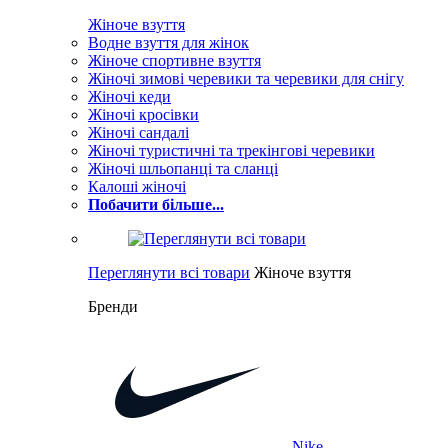
Жіноче взуття
Водне взуття для жінок
Жіноче спортивне взуття
Жіночі зимові черевики та черевики для снігу
Жіночі кеди
Жіночі кросівки
Жіночі сандалі
Жіночі туристичні та трекінгові черевики
Жіночі шльопанці та сланці
Калоші жіночі
Побачити більше...
Переглянути всі товари
Жіноче взуття
Бренди
Nike