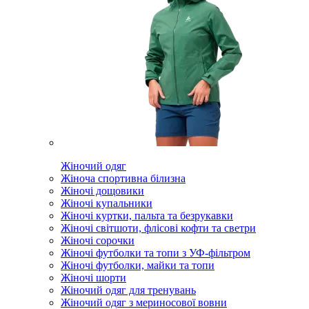
Жіночий одяг
Жіноча спортивна білизна
Жіночі дощовики
Жіночі купальники
Жіночі куртки, пальта та безрукавки
Жіночі світшоти, флісові кофти та светри
Жіночі сорочки
Жіночі футболки та топи з УФ-фільтром
Жіночі футболки, майки та топи
Жіночі шорти
Жіночий одяг для тренувань
Жіночий одяг з мериносової вовни