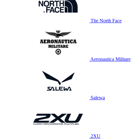
The North Face
Aeronautica Militare
Salewa
2XU