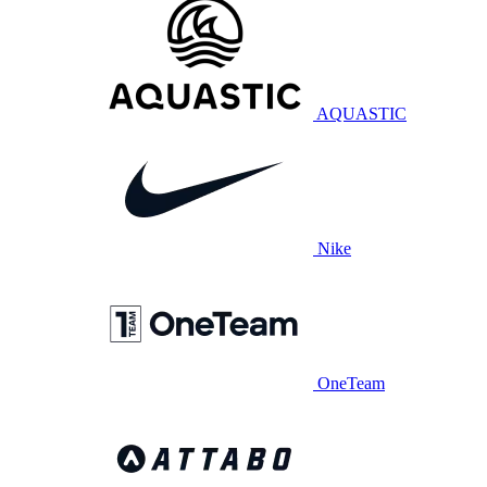
AQUASTIC
Nike
OneTeam