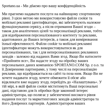
Sportano.ua - Ми дбаємо про вашу конфіденційність
Ми прагнемо надавати послуги на найвищому спортивному
рівні. З цією метою ми використовуємо файли cookie та
мобільні рекламні ідентифікатори, які забезпечують належне
функціонування сервісу, а після отримання Вашої згоди –
також для аналітичних цілей та персоналізації реклами, тобто
для відображення персоналізованого контенту та реклами,
адаптованих до Ваших інтересів, а також для вимірювання
їхньої ефективності. Файли cookie та мобільні рекламні
ідентифікатори можуть використовуватися як для
персоналізованих, так і для неперсоналізованих рекламних
заходів - залежно від наданих Вами згод. Якщо Ви натиснете
«Прийняти все», Ви надасте згоду на обробку ваших
персональних даних компанією SPORTANO.COM Sp. z o.o. та
її Довіреними партнерами, у тому числі на персоналізацію
реклами, що відображається на сайті та поза ним. Якщо Ви не
хочете надавати згоду, хочете обмежити її обсяг або
відкликати вже надану згоду, перейдіть до «Налаштувань». У
тій мірі, в якій файли cookie міститимуть Ваші персональні
дані, підставою для їх обробки буде законний інтерес
адміністратора, що полягає у забезпеченні високого рівня
надання послуг та маркетингових заходів адміністратора та
його Довірених партнерів. Адміністратором ваших