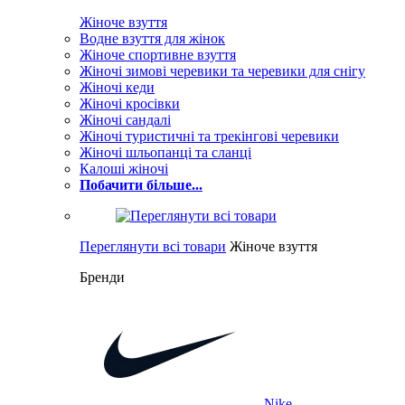
Жіноче взуття
Водне взуття для жінок
Жіноче спортивне взуття
Жіночі зимові черевики та черевики для снігу
Жіночі кеди
Жіночі кросівки
Жіночі сандалі
Жіночі туристичні та трекінгові черевики
Жіночі шльопанці та сланці
Калоші жіночі
Побачити більше...
Переглянути всі товари
Жіноче взуття
Бренди
Nike