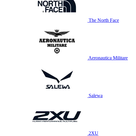
The North Face
Aeronautica Militare
Salewa
2XU