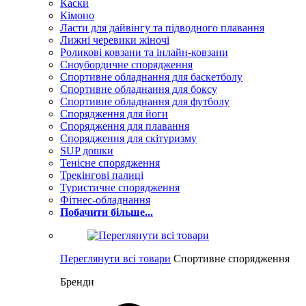
Каски
Кімоно
Ласти для дайвінгу та підводного плавання
Лижні черевики жіночі
Роликові ковзани та інлайн-ковзани
Сноубордичне спорядження
Спортивне обладнання для баскетболу
Спортивне обладнання для боксу
Спортивне обладнання для футболу
Спорядження для йоги
Спорядження для плавання
Спорядження для скітуризму
SUP дошки
Тенісне спорядження
Трекінгові палиці
Туристичне спорядження
Фітнес-обладнання
Побачити більше...
Переглянути всі товари
Спортивне спорядження
Бренди