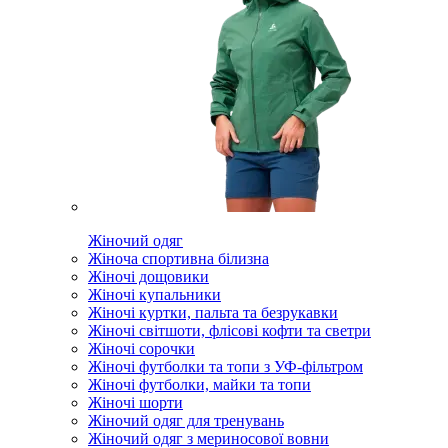
Жіночий одяг
Жіноча спортивна білизна
Жіночі дощовики
Жіночі купальники
Жіночі куртки, пальта та безрукавки
Жіночі світшоти, флісові кофти та светри
Жіночі сорочки
Жіночі футболки та топи з УФ-фільтром
Жіночі футболки, майки та топи
Жіночі шорти
Жіночий одяг для тренувань
Жіночий одяг з мериносової вовни