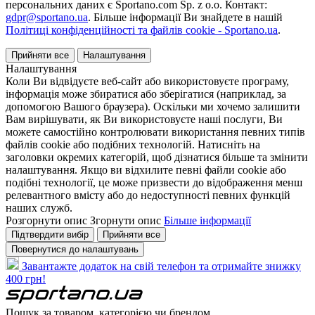
персональних даних є Sportano.com Sp. z o.o. Контакт:
gdpr@sportano.ua
. Більше інформації Ви знайдете в нашій
Політиці конфіденційності та файлів cookie - Sportano.ua
.
Прийняти все
Налаштування
Налаштування
Коли Ви відвідуєте веб-сайт або використовуєте програму,
інформація може збиратися або зберігатися (наприклад, за
допомогою Вашого браузера). Оскільки ми хочемо залишити
Вам вирішувати, як Ви використовуєте наші послуги, Ви
можете самостійно контролювати використання певних типів
файлів cookie або подібних технологій. Натисніть на
заголовки окремих категорій, щоб дізнатися більше та змінити
налаштування. Якщо ви відхилите певні файли cookie або
подібні технології, це може призвести до відображення менш
релевантного вмісту або до недоступності певних функцій
наших служб.
Розгорнути опис
Згорнути опис
Більше інформації
Підтвердити вибір
Прийняти все
Повернутися до налаштувань
Завантажте додаток на свій телефон та отримайте знижку
400 грн!
Пошук за товаром, категорією чи брендом