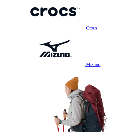
Crocs
Mizuno