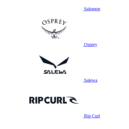
Salomon
Osprey
Salewa
Rip Curl