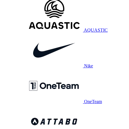
AQUASTIC
Nike
OneTeam