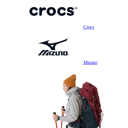
Crocs
Mizuno