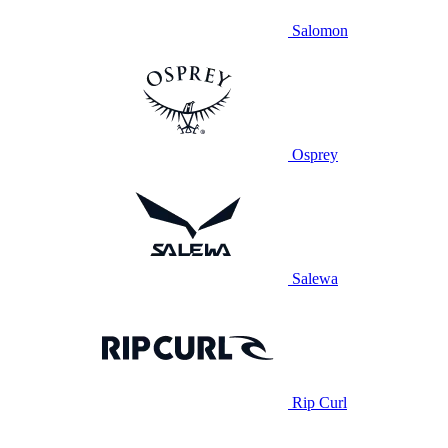
Salomon
Osprey
Salewa
Rip Curl