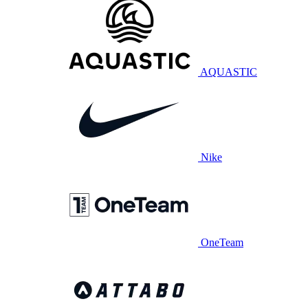
AQUASTIC
Nike
OneTeam