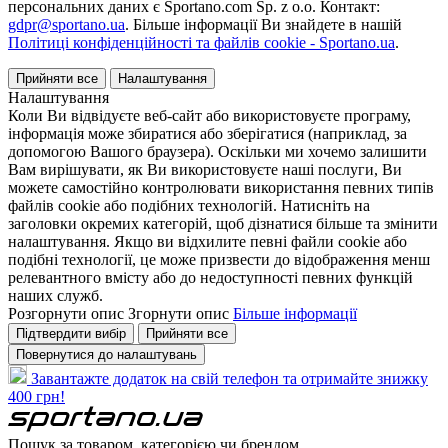
персональних даних є Sportano.com Sp. z o.o. Контакт:
gdpr@sportano.ua
. Більше інформації Ви знайдете в нашій
Політиці конфіденційності та файлів cookie - Sportano.ua
.
Прийняти все
Налаштування
Налаштування
Коли Ви відвідуєте веб-сайт або використовуєте програму,
інформація може збиратися або зберігатися (наприклад, за
допомогою Вашого браузера). Оскільки ми хочемо залишити
Вам вирішувати, як Ви використовуєте наші послуги, Ви
можете самостійно контролювати використання певних типів
файлів cookie або подібних технологій. Натисніть на
заголовки окремих категорій, щоб дізнатися більше та змінити
налаштування. Якщо ви відхилите певні файли cookie або
подібні технології, це може призвести до відображення менш
релевантного вмісту або до недоступності певних функцій
наших служб.
Розгорнути опис
Згорнути опис
Більше інформації
Підтвердити вибір
Прийняти все
Повернутися до налаштувань
Завантажте додаток на свій телефон та отримайте знижку
400 грн!
Пошук за товаром, категорією чи брендом