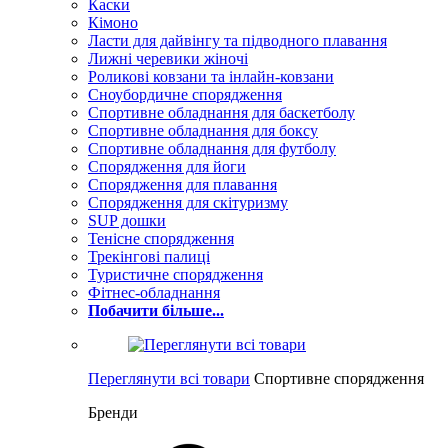
Каски
Кімоно
Ласти для дайвінгу та підводного плавання
Лижні черевики жіночі
Роликові ковзани та інлайн-ковзани
Сноубордичне спорядження
Спортивне обладнання для баскетболу
Спортивне обладнання для боксу
Спортивне обладнання для футболу
Спорядження для йоги
Спорядження для плавання
Спорядження для скітуризму
SUP дошки
Тенісне спорядження
Трекінгові палиці
Туристичне спорядження
Фітнес-обладнання
Побачити більше...
Переглянути всі товари
Спортивне спорядження
Бренди