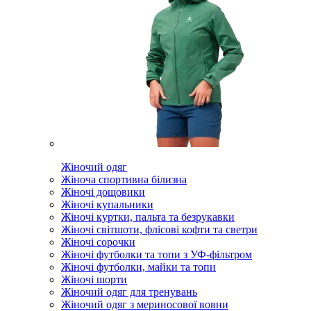
Жіночий одяг
Жіноча спортивна білизна
Жіночі дощовики
Жіночі купальники
Жіночі куртки, пальта та безрукавки
Жіночі світшоти, флісові кофти та светри
Жіночі сорочки
Жіночі футболки та топи з УФ-фільтром
Жіночі футболки, майки та топи
Жіночі шорти
Жіночий одяг для тренувань
Жіночий одяг з мериносової вовни