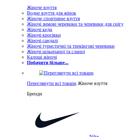
Жіноче взуття
Водне взуття для жінок
Жіноче спортивне взуття
Жіночі зимові черевики та черевики для снігу
Жіночі кеди
Жіночі кросівки
Жіночі сандалі
Жіночі туристичні та трекінгові черевики
Жіночі шльопанці та сланці
Калоші жіночі
Побачити більше...
Переглянути всі товари
Жіноче взуття
Бренди
Nike