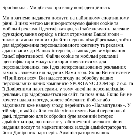
Sportano.ua - Ми дбаємо про вашу конфіденційність
Ми прагнемо надавати послуги на найвищому спортивному
рівні. З цією метою ми використовуємо файли cookie та
мобільні рекламні ідентифікатори, які забезпечують належне
функціонування сервісу, а після отримання Вашої згоди –
також для аналітичних цілей та персоналізації реклами, тобто
для відображення персоналізованого контенту та реклами,
адаптованих до Ваших інтересів, а також для вимірювання
їхньої ефективності. Файли cookie та мобільні рекламні
ідентифікатори можуть використовуватися як для
персоналізованих, так і для неперсоналізованих рекламних
заходів - залежно від наданих Вами згод. Якщо Ви натиснете
«Прийняти все», Ви надасте згоду на обробку ваших
персональних даних компанією SPORTANO.COM Sp. z o.o. та
її Довіреними партнерами, у тому числі на персоналізацію
реклами, що відображається на сайті та поза ним. Якщо Ви не
хочете надавати згоду, хочете обмежити її обсяг або
відкликати вже надану згоду, перейдіть до «Налаштувань». У
тій мірі, в якій файли cookie міститимуть Ваші персональні
дані, підставою для їх обробки буде законний інтерес
адміністратора, що полягає у забезпеченні високого рівня
надання послуг та маркетингових заходів адміністратора та
його Довірених партнерів. Адміністратором ваших