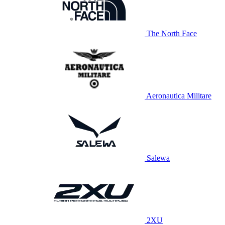
The North Face
Aeronautica Militare
Salewa
2XU