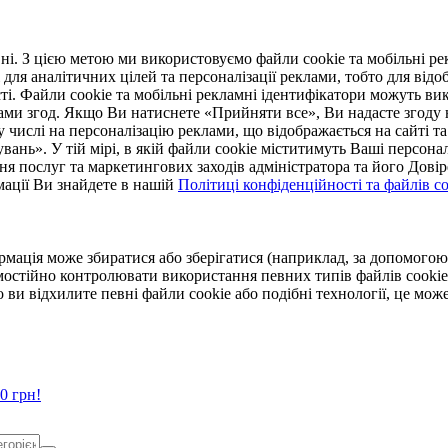
. З цією метою ми використовуємо файли cookie та мобільні рек
 для аналітичних цілей та персоналізації реклами, тобто для ві
ті. Файли cookie та мобільні рекламні ідентифікатори можуть вик
Вами згод. Якщо Ви натиснете «Прийняти все», Ви надасте згод
числі на персоналізацію реклами, що відображається на сайті та
увань». У тій мірі, в якій файли cookie міститимуть Ваші персонал
ння послуг та маркетингових заходів адміністратора та його Дов
мації Ви знайдете в нашій
Політиці конфіденційності та файлів coo
ормація може збиратися або зберігатися (наприклад, за допомог
мостійно контролювати використання певних типів файлів cookie
 ви відхилите певні файли cookie або подібні технології, це мо
0 грн!