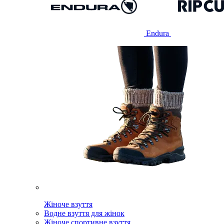
Endura
Жіноче взуття
Водне взуття для жінок
Жіноче спортивне взуття