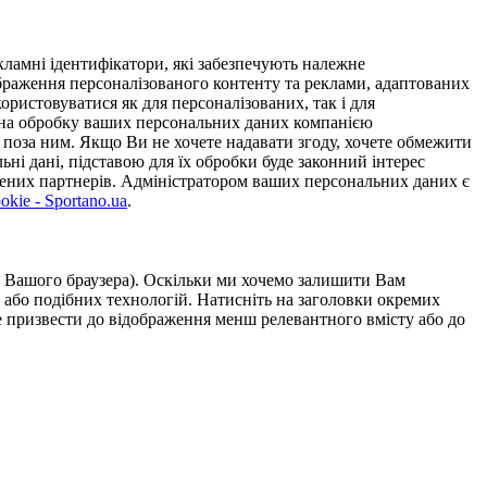
ламні ідентифікатори, які забезпечують належне
дображення персоналізованого контенту та реклами, адаптованих
ористовуватися як для персоналізованих, так і для
у на обробку ваших персональних даних компанією
 поза ним. Якщо Ви не хочете надавати згоду, хочете обмежити
ьні дані, підставою для їх обробки буде законний інтерес
ірених партнерів. Адміністратором ваших персональних даних є
kie - Sportano.ua
.
ою Вашого браузера). Оскільки ми хочемо залишити Вам
 або подібних технологій. Натисніть на заголовки окремих
же призвести до відображення менш релевантного вмісту або до