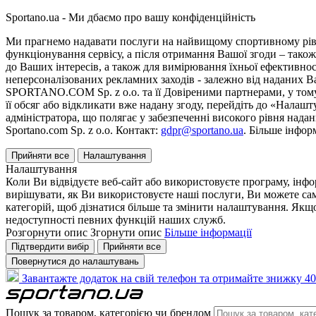
Sportano.ua - Ми дбаємо про вашу конфіденційність
Ми прагнемо надавати послуги на найвищому спортивному рівні
функціонування сервісу, а після отримання Вашої згоди – також
до Ваших інтересів, а також для вимірювання їхньої ефективнос
неперсоналізованих рекламних заходів - залежно від наданих 
SPORTANO.COM Sp. z o.o. та її Довіреними партнерами, у тому 
її обсяг або відкликати вже надану згоду, перейдіть до «Налашт
адміністратора, що полягає у забезпеченні високого рівня нада
Sportano.com Sp. z o.o. Контакт:
gdpr@sportano.ua
. Більше інфор
Прийняти все
Налаштування
Налаштування
Коли Ви відвідуєте веб-сайт або використовуєте програму, інф
вирішувати, як Ви використовуєте наші послуги, Ви можете са
категорій, щоб дізнатися більше та змінити налаштування. Якщо
недоступності певних функцій наших служб.
Розгорнути опис
Згорнути опис
Більше інформації
Підтвердити вибір
Прийняти все
Повернутися до налаштувань
Завантажте додаток на свій телефон та отримайте знижку 40
Пошук за товаром, категорією чи брендом