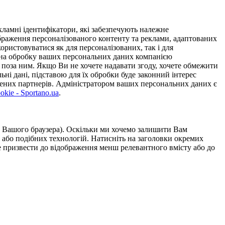
ламні ідентифікатори, які забезпечують належне
дображення персоналізованого контенту та реклами, адаптованих
ористовуватися як для персоналізованих, так і для
у на обробку ваших персональних даних компанією
 поза ним. Якщо Ви не хочете надавати згоду, хочете обмежити
ьні дані, підставою для їх обробки буде законний інтерес
ірених партнерів. Адміністратором ваших персональних даних є
kie - Sportano.ua
.
ою Вашого браузера). Оскільки ми хочемо залишити Вам
 або подібних технологій. Натисніть на заголовки окремих
же призвести до відображення менш релевантного вмісту або до