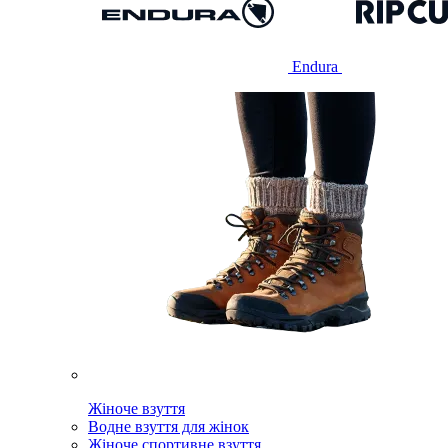
Endura
Жіноче взуття
Водне взуття для жінок
Жіноче спортивне взуття