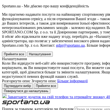
Sportano.ua - Ми дбаємо про вашу конфіденційність
Ми прагнемо надавати послуги на найвищому спортивному рівні
функціонування сервісу, а після отримання Вашої згоди – також
до Ваших інтересів, а також для вимірювання їхньої ефективнос
неперсоналізованих рекламних заходів - залежно від наданих 
SPORTANO.COM Sp. z o.o. та її Довіреними партнерами, у тому 
її обсяг або відкликати вже надану згоду, перейдіть до «Налашт
адміністратора, що полягає у забезпеченні високого рівня нада
Sportano.com Sp. z o.o. Контакт:
gdpr@sportano.ua
. Більше інфор
Прийняти все
Налаштування
Налаштування
Коли Ви відвідуєте веб-сайт або використовуєте програму, інф
вирішувати, як Ви використовуєте наші послуги, Ви можете са
категорій, щоб дізнатися більше та змінити налаштування. Якщо
недоступності певних функцій наших служб.
Розгорнути опис
Згорнути опис
Більше інформації
Підтвердити вибір
Прийняти все
Повернутися до налаштувань
Завантажте додаток на свій телефон та отримайте знижку 40
Пошук за товаром, категорією чи брендом