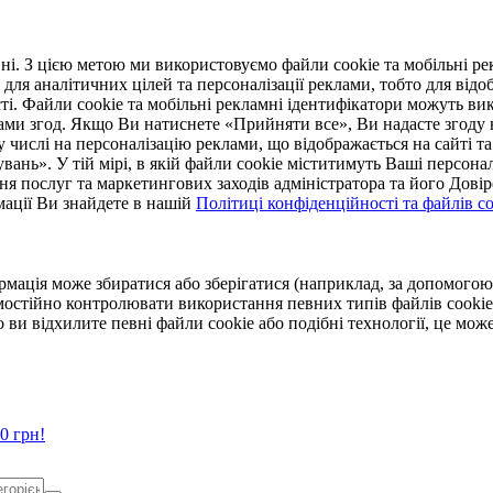
. З цією метою ми використовуємо файли cookie та мобільні рек
 для аналітичних цілей та персоналізації реклами, тобто для ві
ті. Файли cookie та мобільні рекламні ідентифікатори можуть вик
Вами згод. Якщо Ви натиснете «Прийняти все», Ви надасте згод
числі на персоналізацію реклами, що відображається на сайті та
увань». У тій мірі, в якій файли cookie міститимуть Ваші персонал
ння послуг та маркетингових заходів адміністратора та його Дов
мації Ви знайдете в нашій
Політиці конфіденційності та файлів coo
ормація може збиратися або зберігатися (наприклад, за допомог
мостійно контролювати використання певних типів файлів cookie
 ви відхилите певні файли cookie або подібні технології, це мо
0 грн!