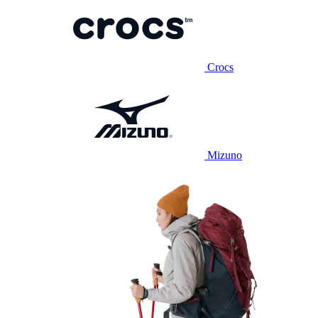
Crocs
Mizuno