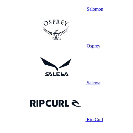
Salomon
Osprey
Salewa
Rip Curl