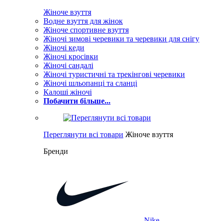
Жіноче взуття
Водне взуття для жінок
Жіноче спортивне взуття
Жіночі зимові черевики та черевики для снігу
Жіночі кеди
Жіночі кросівки
Жіночі сандалі
Жіночі туристичні та трекінгові черевики
Жіночі шльопанці та сланці
Калоші жіночі
Побачити більше...
Переглянути всі товари
Жіноче взуття
Бренди
Nike