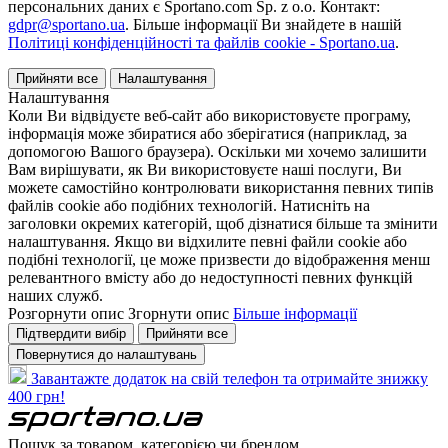
персональних даних є Sportano.com Sp. z o.o. Контакт:
gdpr@sportano.ua
. Більше інформації Ви знайдете в нашій
Політиці конфіденційності та файлів cookie - Sportano.ua
.
Прийняти все
Налаштування
Налаштування
Коли Ви відвідуєте веб-сайт або використовуєте програму,
інформація може збиратися або зберігатися (наприклад, за
допомогою Вашого браузера). Оскільки ми хочемо залишити
Вам вирішувати, як Ви використовуєте наші послуги, Ви
можете самостійно контролювати використання певних типів
файлів cookie або подібних технологій. Натисніть на
заголовки окремих категорій, щоб дізнатися більше та змінити
налаштування. Якщо ви відхилите певні файли cookie або
подібні технології, це може призвести до відображення менш
релевантного вмісту або до недоступності певних функцій
наших служб.
Розгорнути опис
Згорнути опис
Більше інформації
Підтвердити вибір
Прийняти все
Повернутися до налаштувань
Завантажте додаток на свій телефон та отримайте знижку
400 грн!
Пошук за товаром, категорією чи брендом