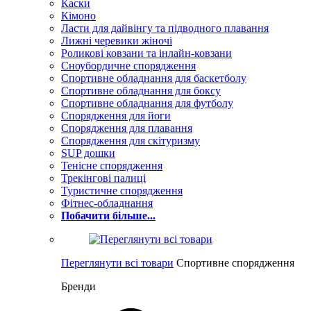
Каски
Кімоно
Ласти для дайвінгу та підводного плавання
Лижні черевики жіночі
Роликові ковзани та інлайн-ковзани
Сноубордичне спорядження
Спортивне обладнання для баскетболу
Спортивне обладнання для боксу
Спортивне обладнання для футболу
Спорядження для йоги
Спорядження для плавання
Спорядження для скітуризму
SUP дошки
Тенісне спорядження
Трекінгові палиці
Туристичне спорядження
Фітнес-обладнання
Побачити більше...
Переглянути всі товари
Спортивне спорядження
Бренди