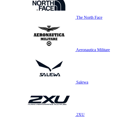
The North Face
Aeronautica Militare
Salewa
2XU