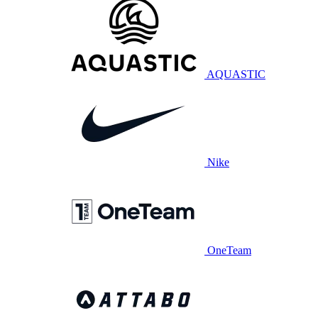
AQUASTIC
Nike
OneTeam