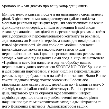
Sportano.ua - Ми дбаємо про вашу конфіденційність
Ми прагнемо надавати послуги на найвищому спортивному
рівні. З цією метою ми використовуємо файли cookie та
мобільні рекламні ідентифікатори, які забезпечують належне
функціонування сервісу, а після отримання Вашої згоди –
також для аналітичних цілей та персоналізації реклами, тобто
для відображення персоналізованого контенту та реклами,
адаптованих до Ваших інтересів, а також для вимірювання
їхньої ефективності. Файли cookie та мобільні рекламні
ідентифікатори можуть використовуватися як для
персоналізованих, так і для неперсоналізованих рекламних
заходів - залежно від наданих Вами згод. Якщо Ви натиснете
«Прийняти все», Ви надасте згоду на обробку ваших
персональних даних компанією SPORTANO.COM Sp. z o.o. та
її Довіреними партнерами, у тому числі на персоналізацію
реклами, що відображається на сайті та поза ним. Якщо Ви не
хочете надавати згоду, хочете обмежити її обсяг або
відкликати вже надану згоду, перейдіть до «Налаштувань». У
тій мірі, в якій файли cookie міститимуть Ваші персональні
дані, підставою для їх обробки буде законний інтерес
адміністратора, що полягає у забезпеченні високого рівня
надання послуг та маркетингових заходів адміністратора та
його Довірених партнерів. Адміністратором ваших