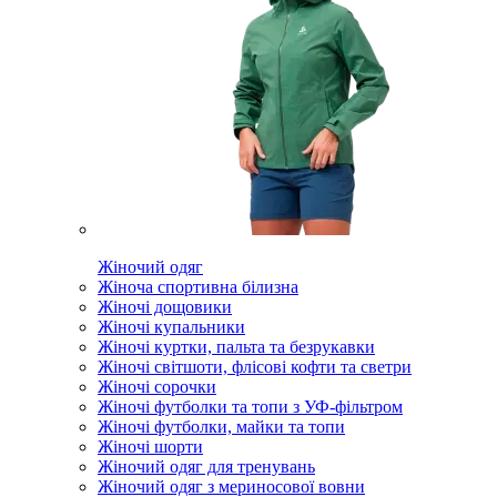
Жіночий одяг
Жіноча спортивна білизна
Жіночі дощовики
Жіночі купальники
Жіночі куртки, пальта та безрукавки
Жіночі світшоти, флісові кофти та светри
Жіночі сорочки
Жіночі футболки та топи з УФ-фільтром
Жіночі футболки, майки та топи
Жіночі шорти
Жіночий одяг для тренувань
Жіночий одяг з мериносової вовни