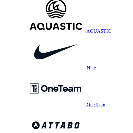
AQUASTIC
Nike
OneTeam