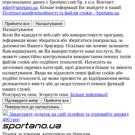
персональних даних є Sportano.com Sp. z o.o. Контакт:
gdpr@sportano.ua
. Більше інформації Ви знайдете в нашій
Політиці конфіденційності та файлів cookie - Sportano.ua
.
Прийняти все
Налаштування
Налаштування
Коли Ви відвідуєте веб-сайт або використовуєте програму,
інформація може збиратися або зберігатися (наприклад, за
допомогою Вашого браузера). Оскільки ми хочемо залишити
Вам вирішувати, як Ви використовуєте наші послуги, Ви
можете самостійно контролювати використання певних типів
файлів cookie або подібних технологій. Натисніть на
заголовки окремих категорій, щоб дізнатися більше та змінити
налаштування. Якщо ви відхилите певні файли cookie або
подібні технології, це може призвести до відображення менш
релевантного вмісту або до недоступності певних функцій
наших служб.
Розгорнути опис
Згорнути опис
Більше інформації
Підтвердити вибір
Прийняти все
Повернутися до налаштувань
Завантажте додаток на свій телефон та отримайте знижку
400 грн!
Пошук за товаром, категорією чи брендом