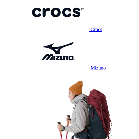
Crocs
Mizuno