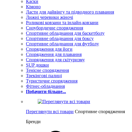
Каски
Кімоно
Ласти для дайвінгу та підводного плавання
Лижні черевики жіночі
Роликові ковзани та інлайн-ковзани
Сноубордичне спорядження
Спортивне обладнання для баскетболу
Спортивне обладнання для боксу
Спортивне обладнання для футболу
Спорядження для йоги
Спорядження для плавання
Спорядження для скітуризму
SUP дошки
Тенісне спорядження
Трекінгові палиці
Туристичне спорядження
Фітнес-обладнання
Побачити більше...
Переглянути всі товари
Спортивне спорядження
Бренди