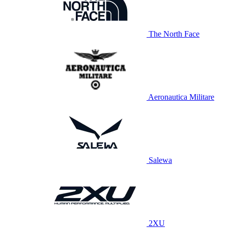
The North Face
Aeronautica Militare
Salewa
2XU