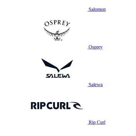
Salomon
Osprey
Salewa
Rip Curl