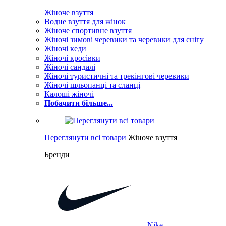
Жіноче взуття
Водне взуття для жінок
Жіноче спортивне взуття
Жіночі зимові черевики та черевики для снігу
Жіночі кеди
Жіночі кросівки
Жіночі сандалі
Жіночі туристичні та трекінгові черевики
Жіночі шльопанці та сланці
Калоші жіночі
Побачити більше...
Переглянути всі товари
Жіноче взуття
Бренди
Nike