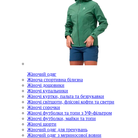
Жіночий одяг
Жіноча спортивна білизна
Жіночі дощовики
Жіночі купальники
Жіночі куртки, пальта та безрукавки
Жіночі світшоти, флісові кофти та светри
Жіночі сорочки
Жіночі футболки та топи з УФ-фільтром
Жіночі футболки, майки та топи
Жіночі шорти
Жіночий одяг для тренувань
Жіночий одяг з мериносової вовни