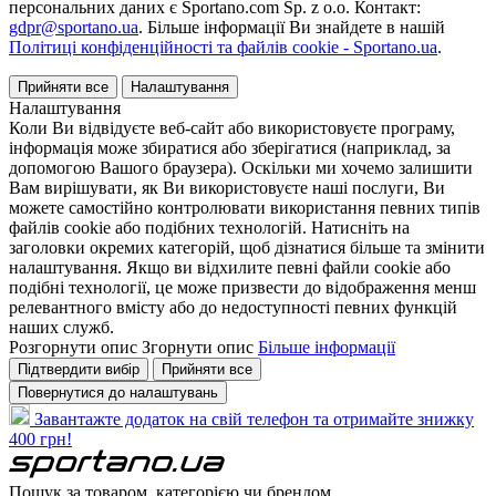
персональних даних є Sportano.com Sp. z o.o. Контакт:
gdpr@sportano.ua
. Більше інформації Ви знайдете в нашій
Політиці конфіденційності та файлів cookie - Sportano.ua
.
Прийняти все
Налаштування
Налаштування
Коли Ви відвідуєте веб-сайт або використовуєте програму,
інформація може збиратися або зберігатися (наприклад, за
допомогою Вашого браузера). Оскільки ми хочемо залишити
Вам вирішувати, як Ви використовуєте наші послуги, Ви
можете самостійно контролювати використання певних типів
файлів cookie або подібних технологій. Натисніть на
заголовки окремих категорій, щоб дізнатися більше та змінити
налаштування. Якщо ви відхилите певні файли cookie або
подібні технології, це може призвести до відображення менш
релевантного вмісту або до недоступності певних функцій
наших служб.
Розгорнути опис
Згорнути опис
Більше інформації
Підтвердити вибір
Прийняти все
Повернутися до налаштувань
Завантажте додаток на свій телефон та отримайте знижку
400 грн!
Пошук за товаром, категорією чи брендом