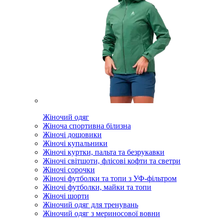
Жіночий одяг
Жіноча спортивна білизна
Жіночі дощовики
Жіночі купальники
Жіночі куртки, пальта та безрукавки
Жіночі світшоти, флісові кофти та светри
Жіночі сорочки
Жіночі футболки та топи з УФ-фільтром
Жіночі футболки, майки та топи
Жіночі шорти
Жіночий одяг для тренувань
Жіночий одяг з мериносової вовни