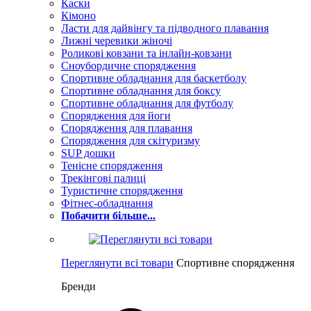
Каски
Кімоно
Ласти для дайвінгу та підводного плавання
Лижні черевики жіночі
Роликові ковзани та інлайн-ковзани
Сноубордичне спорядження
Спортивне обладнання для баскетболу
Спортивне обладнання для боксу
Спортивне обладнання для футболу
Спорядження для йоги
Спорядження для плавання
Спорядження для скітуризму
SUP дошки
Тенісне спорядження
Трекінгові палиці
Туристичне спорядження
Фітнес-обладнання
Побачити більше...
Переглянути всі товари
Спортивне спорядження
Бренди