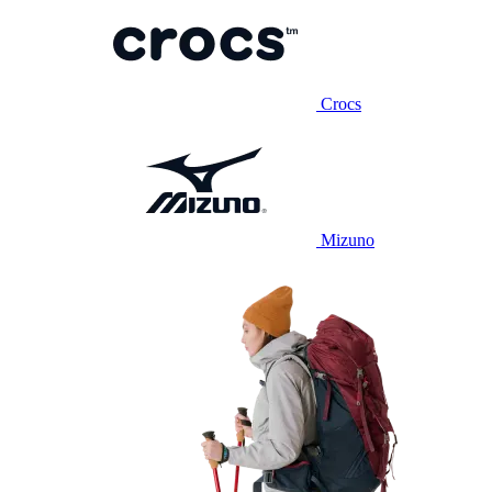
Crocs
Mizuno