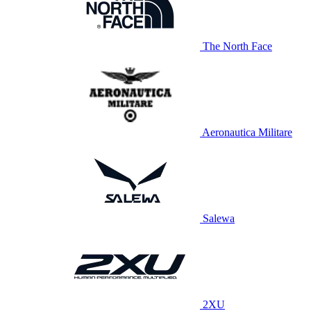
The North Face
Aeronautica Militare
Salewa
2XU