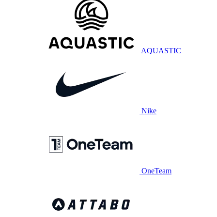
AQUASTIC
Nike
OneTeam