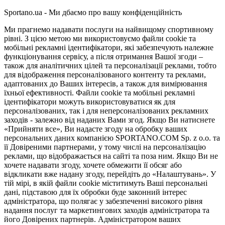
Sportano.ua - Ми дбаємо про вашу конфіденційність
Ми прагнемо надавати послуги на найвищому спортивному
рівні. З цією метою ми використовуємо файли cookie та
мобільні рекламні ідентифікатори, які забезпечують належне
функціонування сервісу, а після отримання Вашої згоди –
також для аналітичних цілей та персоналізації реклами, тобто
для відображення персоналізованого контенту та реклами,
адаптованих до Ваших інтересів, а також для вимірювання
їхньої ефективності. Файли cookie та мобільні рекламні
ідентифікатори можуть використовуватися як для
персоналізованих, так і для неперсоналізованих рекламних
заходів - залежно від наданих Вами згод. Якщо Ви натиснете
«Прийняти все», Ви надасте згоду на обробку ваших
персональних даних компанією SPORTANO.COM Sp. z o.o. та
її Довіреними партнерами, у тому числі на персоналізацію
реклами, що відображається на сайті та поза ним. Якщо Ви не
хочете надавати згоду, хочете обмежити її обсяг або
відкликати вже надану згоду, перейдіть до «Налаштувань». У
тій мірі, в якій файли cookie міститимуть Ваші персональні
дані, підставою для їх обробки буде законний інтерес
адміністратора, що полягає у забезпеченні високого рівня
надання послуг та маркетингових заходів адміністратора та
його Довірених партнерів. Адміністратором ваших