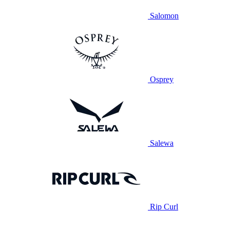
Salomon
Osprey
Salewa
Rip Curl