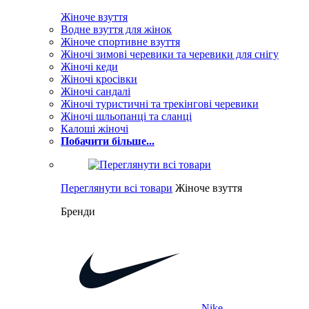
Жіноче взуття
Водне взуття для жінок
Жіноче спортивне взуття
Жіночі зимові черевики та черевики для снігу
Жіночі кеди
Жіночі кросівки
Жіночі сандалі
Жіночі туристичні та трекінгові черевики
Жіночі шльопанці та сланці
Калоші жіночі
Побачити більше...
Переглянути всі товари
Жіноче взуття
Бренди
Nike