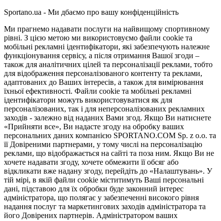
Sportano.ua - Ми дбаємо про вашу конфіденційність
Ми прагнемо надавати послуги на найвищому спортивному
рівні. З цією метою ми використовуємо файли cookie та
мобільні рекламні ідентифікатори, які забезпечують належне
функціонування сервісу, а після отримання Вашої згоди –
також для аналітичних цілей та персоналізації реклами, тобто
для відображення персоналізованого контенту та реклами,
адаптованих до Ваших інтересів, а також для вимірювання
їхньої ефективності. Файли cookie та мобільні рекламні
ідентифікатори можуть використовуватися як для
персоналізованих, так і для неперсоналізованих рекламних
заходів - залежно від наданих Вами згод. Якщо Ви натиснете
«Прийняти все», Ви надасте згоду на обробку ваших
персональних даних компанією SPORTANO.COM Sp. z o.o. та
її Довіреними партнерами, у тому числі на персоналізацію
реклами, що відображається на сайті та поза ним. Якщо Ви не
хочете надавати згоду, хочете обмежити її обсяг або
відкликати вже надану згоду, перейдіть до «Налаштувань». У
тій мірі, в якій файли cookie міститимуть Ваші персональні
дані, підставою для їх обробки буде законний інтерес
адміністратора, що полягає у забезпеченні високого рівня
надання послуг та маркетингових заходів адміністратора та
його Довірених партнерів. Адміністратором ваших