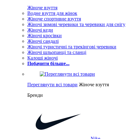
Жіноче взуття
Водне взуття для жінок
Жіноче спортивне взуття
Жіночі зимові черевики та черевики для снігу
Жіночі кеди
Жіночі кросівки
Жіночі сандалі
Жіночі туристичні та трекінгові черевики
Жіночі шльопанці та сланці
Калоші жіночі
Побачити більше...
Переглянути всі товари
Жіноче взуття
Бренди
Nike