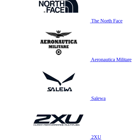
The North Face
Aeronautica Militare
Salewa
2XU