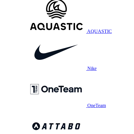
AQUASTIC
Nike
OneTeam