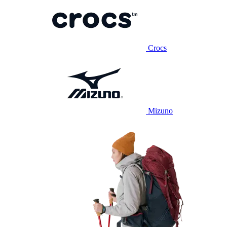
Crocs
Mizuno