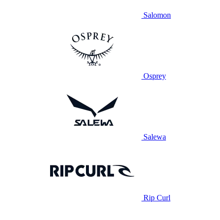
Salomon
Osprey
Salewa
Rip Curl