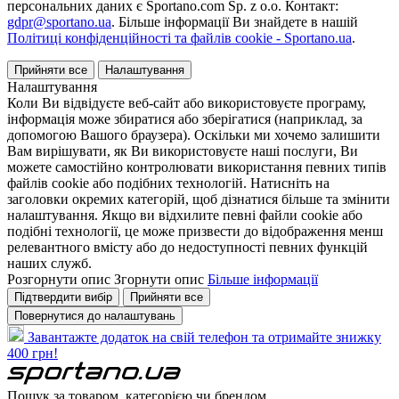
персональних даних є Sportano.com Sp. z o.o. Контакт:
gdpr@sportano.ua
. Більше інформації Ви знайдете в нашій
Політиці конфіденційності та файлів cookie - Sportano.ua
.
Прийняти все
Налаштування
Налаштування
Коли Ви відвідуєте веб-сайт або використовуєте програму,
інформація може збиратися або зберігатися (наприклад, за
допомогою Вашого браузера). Оскільки ми хочемо залишити
Вам вирішувати, як Ви використовуєте наші послуги, Ви
можете самостійно контролювати використання певних типів
файлів cookie або подібних технологій. Натисніть на
заголовки окремих категорій, щоб дізнатися більше та змінити
налаштування. Якщо ви відхилите певні файли cookie або
подібні технології, це може призвести до відображення менш
релевантного вмісту або до недоступності певних функцій
наших служб.
Розгорнути опис
Згорнути опис
Більше інформації
Підтвердити вибір
Прийняти все
Повернутися до налаштувань
Завантажте додаток на свій телефон та отримайте знижку
400 грн!
Пошук за товаром, категорією чи брендом