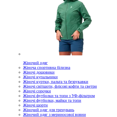
Жіночий одяг
Жіноча спортивна білизна
Жіночі дощовики
Жіночі купальники
Жіночі куртки, пальта та безрукавки
Жіночі світшоти, флісові кофти та светри
Жіночі сорочки
Жіночі футболки та топи з УФ-фільтром
Жіночі футболки, майки та топи
Жіночі шорти
Жіночий одяг для тренувань
Жіночий одяг з мериносової вовни