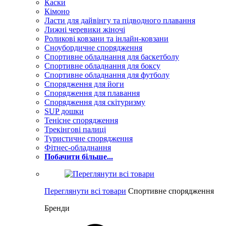
Каски
Кімоно
Ласти для дайвінгу та підводного плавання
Лижні черевики жіночі
Роликові ковзани та інлайн-ковзани
Сноубордичне спорядження
Спортивне обладнання для баскетболу
Спортивне обладнання для боксу
Спортивне обладнання для футболу
Спорядження для йоги
Спорядження для плавання
Спорядження для скітуризму
SUP дошки
Тенісне спорядження
Трекінгові палиці
Туристичне спорядження
Фітнес-обладнання
Побачити більше...
Переглянути всі товари
Спортивне спорядження
Бренди