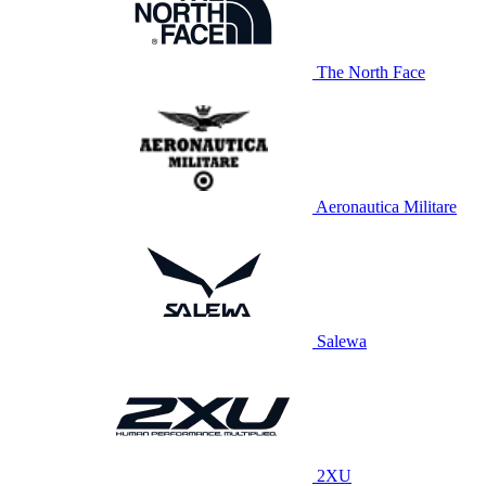
The North Face
Aeronautica Militare
Salewa
2XU