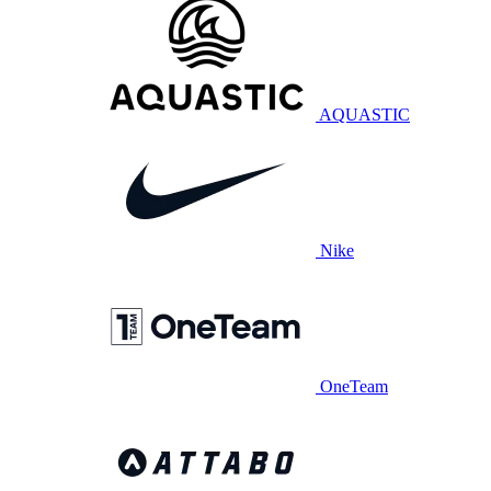
AQUASTIC
Nike
OneTeam