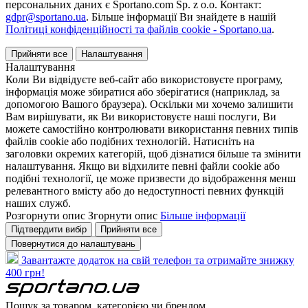
персональних даних є Sportano.com Sp. z o.o. Контакт:
gdpr@sportano.ua
. Більше інформації Ви знайдете в нашій
Політиці конфіденційності та файлів cookie - Sportano.ua
.
Прийняти все
Налаштування
Налаштування
Коли Ви відвідуєте веб-сайт або використовуєте програму,
інформація може збиратися або зберігатися (наприклад, за
допомогою Вашого браузера). Оскільки ми хочемо залишити
Вам вирішувати, як Ви використовуєте наші послуги, Ви
можете самостійно контролювати використання певних типів
файлів cookie або подібних технологій. Натисніть на
заголовки окремих категорій, щоб дізнатися більше та змінити
налаштування. Якщо ви відхилите певні файли cookie або
подібні технології, це може призвести до відображення менш
релевантного вмісту або до недоступності певних функцій
наших служб.
Розгорнути опис
Згорнути опис
Більше інформації
Підтвердити вибір
Прийняти все
Повернутися до налаштувань
Завантажте додаток на свій телефон та отримайте знижку
400 грн!
Пошук за товаром, категорією чи брендом