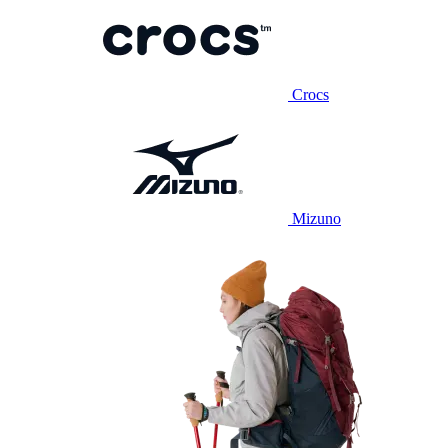
Crocs
Mizuno