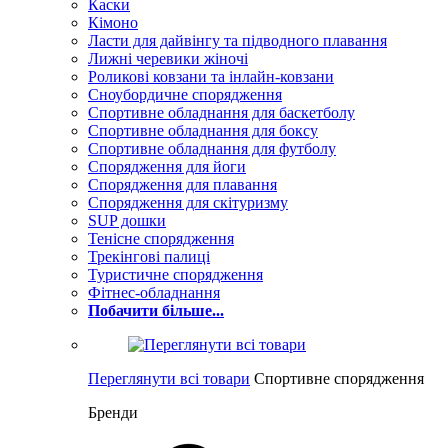
Каски
Кімоно
Ласти для дайвінгу та підводного плавання
Лижні черевики жіночі
Роликові ковзани та інлайн-ковзани
Сноубордичне спорядження
Спортивне обладнання для баскетболу
Спортивне обладнання для боксу
Спортивне обладнання для футболу
Спорядження для йоги
Спорядження для плавання
Спорядження для скітуризму
SUP дошки
Тенісне спорядження
Трекінгові палиці
Туристичне спорядження
Фітнес-обладнання
Побачити більше...
Переглянути всі товари
Спортивне спорядження
Бренди