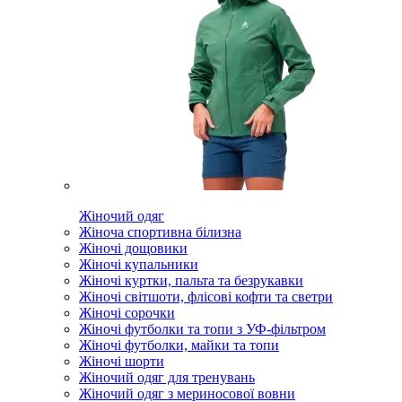
Жіночий одяг
Жіноча спортивна білизна
Жіночі дощовики
Жіночі купальники
Жіночі куртки, пальта та безрукавки
Жіночі світшоти, флісові кофти та светри
Жіночі сорочки
Жіночі футболки та топи з УФ-фільтром
Жіночі футболки, майки та топи
Жіночі шорти
Жіночий одяг для тренувань
Жіночий одяг з мериносової вовни