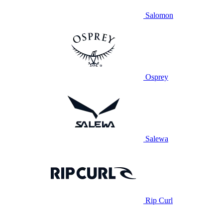
Salomon
Osprey
Salewa
Rip Curl