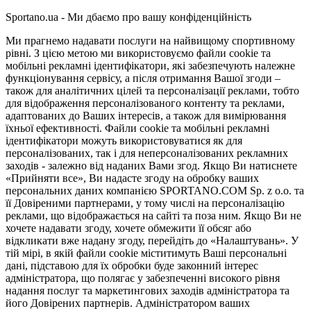
Sportano.ua - Ми дбаємо про вашу конфіденційність
Ми прагнемо надавати послуги на найвищому спортивному
рівні. З цією метою ми використовуємо файли cookie та
мобільні рекламні ідентифікатори, які забезпечують належне
функціонування сервісу, а після отримання Вашої згоди –
також для аналітичних цілей та персоналізації реклами, тобто
для відображення персоналізованого контенту та реклами,
адаптованих до Ваших інтересів, а також для вимірювання
їхньої ефективності. Файли cookie та мобільні рекламні
ідентифікатори можуть використовуватися як для
персоналізованих, так і для неперсоналізованих рекламних
заходів - залежно від наданих Вами згод. Якщо Ви натиснете
«Прийняти все», Ви надасте згоду на обробку ваших
персональних даних компанією SPORTANO.COM Sp. z o.o. та
її Довіреними партнерами, у тому числі на персоналізацію
реклами, що відображається на сайті та поза ним. Якщо Ви не
хочете надавати згоду, хочете обмежити її обсяг або
відкликати вже надану згоду, перейдіть до «Налаштувань». У
тій мірі, в якій файли cookie міститимуть Ваші персональні
дані, підставою для їх обробки буде законний інтерес
адміністратора, що полягає у забезпеченні високого рівня
надання послуг та маркетингових заходів адміністратора та
його Довірених партнерів. Адміністратором ваших