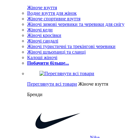
Жіноче взуття
Водне взуття для жінок
Жіноче спортивне взуття
Жіночі зимові черевики та черевики для снігу
Жіночі кеди
Жіночі кросівки
Жіночі сандалі
Жіночі туристичні та трекінгові черевики
Жіночі шльопанці та сланці
Калоші жіночі
Побачити більше...
Переглянути всі товари
Жіноче взуття
Бренди
Nike