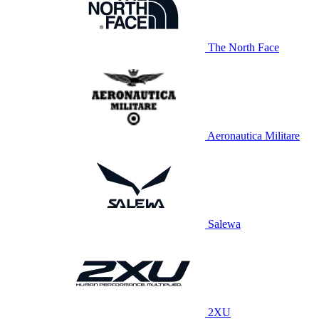
The North Face
Aeronautica Militare
Salewa
2XU