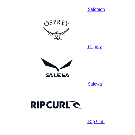
Salomon
Osprey
Salewa
Rip Curl