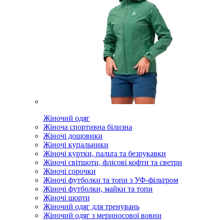
Жіночий одяг
Жіноча спортивна білизна
Жіночі дощовики
Жіночі купальники
Жіночі куртки, пальта та безрукавки
Жіночі світшоти, флісові кофти та светри
Жіночі сорочки
Жіночі футболки та топи з УФ-фільтром
Жіночі футболки, майки та топи
Жіночі шорти
Жіночий одяг для тренувань
Жіночий одяг з мериносової вовни