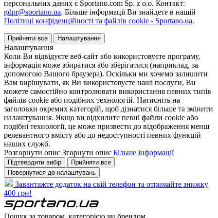
персональних даних є Sportano.com Sp. z o.o. Контакт:
gdpr@sportano.ua
. Більше інформації Ви знайдете в нашій
Політиці конфіденційності та файлів cookie - Sportano.ua
.
Прийняти все
Налаштування
Налаштування
Коли Ви відвідуєте веб-сайт або використовуєте програму,
інформація може збиратися або зберігатися (наприклад, за
допомогою Вашого браузера). Оскільки ми хочемо залишити
Вам вирішувати, як Ви використовуєте наші послуги, Ви
можете самостійно контролювати використання певних типів
файлів cookie або подібних технологій. Натисніть на
заголовки окремих категорій, щоб дізнатися більше та змінити
налаштування. Якщо ви відхилите певні файли cookie або
подібні технології, це може призвести до відображення менш
релевантного вмісту або до недоступності певних функцій
наших служб.
Розгорнути опис
Згорнути опис
Більше інформації
Підтвердити вибір
Прийняти все
Повернутися до налаштувань
Завантажте додаток на свій телефон та отримайте знижку
400 грн!
Пошук за товаром, категорією чи брендом