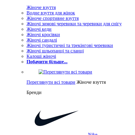
Жіноче взуття
Водне взуття для жінок
Жіноче спортивне взуття
Жіночі зимові черевики та черевики для снігу
Жіночі кеди
Жіночі кросівки
Жіночі сандалі
Жіночі туристичні та трекінгові черевики
Жіночі шльопанці та сланці
Калоші жіночі
Побачити більше...
Переглянути всі товари
Жіноче взуття
Бренди
Nike