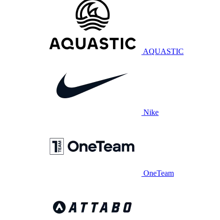
AQUASTIC
Nike
OneTeam