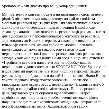
Sportano.ua - Ми дбаємо про вашу конфіденційність
Ми прагнемо надавати послуги на найвищому спортивному
рівні. З цією метою ми використовуємо файли cookie та
мобільні рекламні ідентифікатори, які забезпечують належне
функціонування сервісу, а після отримання Вашої згоди –
також для аналітичних цілей та персоналізації реклами, тобто
для відображення персоналізованого контенту та реклами,
адаптованих до Ваших інтересів, а також для вимірювання
їхньої ефективності. Файли cookie та мобільні рекламні
ідентифікатори можуть використовуватися як для
персоналізованих, так і для неперсоналізованих рекламних
заходів - залежно від наданих Вами згод. Якщо Ви натиснете
«Прийняти все», Ви надасте згоду на обробку ваших
персональних даних компанією SPORTANO.COM Sp. z o.o. та
її Довіреними партнерами, у тому числі на персоналізацію
реклами, що відображається на сайті та поза ним. Якщо Ви не
хочете надавати згоду, хочете обмежити її обсяг або
відкликати вже надану згоду, перейдіть до «Налаштувань». У
тій мірі, в якій файли cookie міститимуть Ваші персональні
дані, підставою для їх обробки буде законний інтерес
адміністратора, що полягає у забезпеченні високого рівня
надання послуг та маркетингових заходів адміністратора та
його Довірених партнерів. Адміністратором ваших