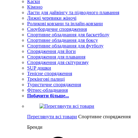
Каски
Кімоно
Ласти для дайвінгу та підводного плавання
Лижні черевики жіночі
Роликові ковзани та інлайн-ковзани
Сноубордичне спорядження
Спортивне обладнання для баскетболу
Спортивне обладнання для боксу
Спортивне обладнання для футболу
Спорядження для йоги
Спорядження для плавання
Спорядження для скітуризму
SUP дошки
Тенісне спорядження
Трекінгові палиці
Туристичне спорядження
Фітнес-обладнання
Побачити більше...
Переглянути всі товари
Спортивне спорядження
Бренди