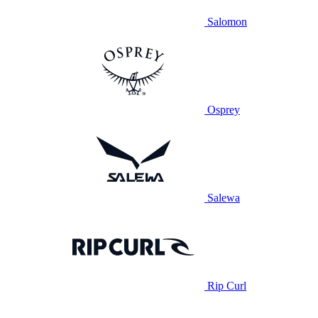
Salomon
Osprey
Salewa
Rip Curl