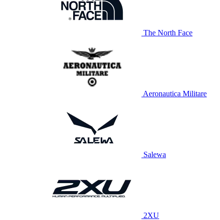
The North Face
Aeronautica Militare
Salewa
2XU