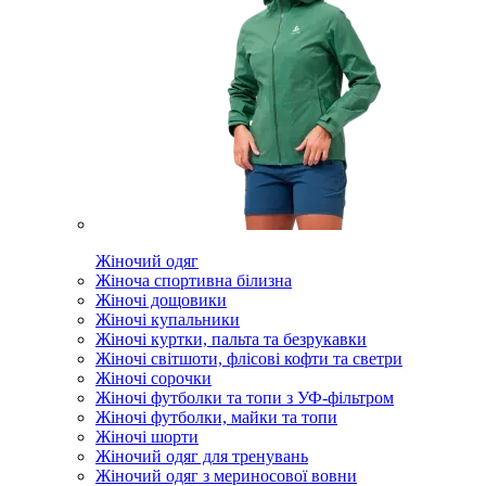
Жіночий одяг
Жіноча спортивна білизна
Жіночі дощовики
Жіночі купальники
Жіночі куртки, пальта та безрукавки
Жіночі світшоти, флісові кофти та светри
Жіночі сорочки
Жіночі футболки та топи з УФ-фільтром
Жіночі футболки, майки та топи
Жіночі шорти
Жіночий одяг для тренувань
Жіночий одяг з мериносової вовни