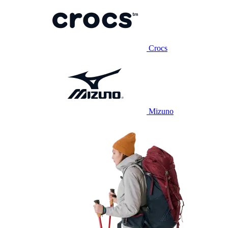
Crocs
Mizuno