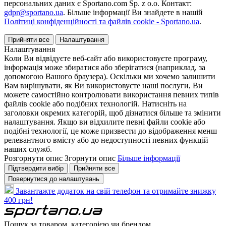
персональних даних є Sportano.com Sp. z o.o. Контакт:
gdpr@sportano.ua
. Більше інформації Ви знайдете в нашій
Політиці конфіденційності та файлів cookie - Sportano.ua
.
Прийняти все
Налаштування
Налаштування
Коли Ви відвідуєте веб-сайт або використовуєте програму,
інформація може збиратися або зберігатися (наприклад, за
допомогою Вашого браузера). Оскільки ми хочемо залишити
Вам вирішувати, як Ви використовуєте наші послуги, Ви
можете самостійно контролювати використання певних типів
файлів cookie або подібних технологій. Натисніть на
заголовки окремих категорій, щоб дізнатися більше та змінити
налаштування. Якщо ви відхилите певні файли cookie або
подібні технології, це може призвести до відображення менш
релевантного вмісту або до недоступності певних функцій
наших служб.
Розгорнути опис
Згорнути опис
Більше інформації
Підтвердити вибір
Прийняти все
Повернутися до налаштувань
Завантажте додаток на свій телефон та отримайте знижку
400 грн!
Пошук за товаром, категорією чи брендом