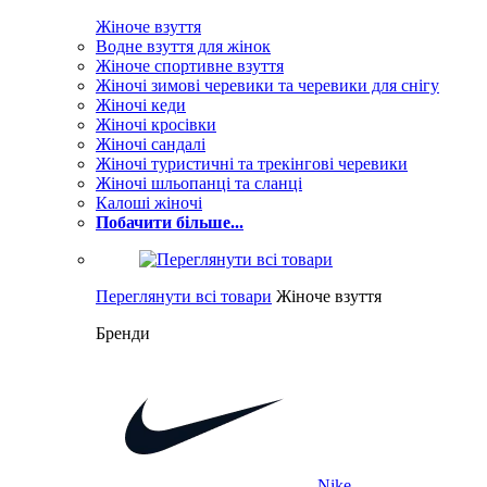
Жіноче взуття
Водне взуття для жінок
Жіноче спортивне взуття
Жіночі зимові черевики та черевики для снігу
Жіночі кеди
Жіночі кросівки
Жіночі сандалі
Жіночі туристичні та трекінгові черевики
Жіночі шльопанці та сланці
Калоші жіночі
Побачити більше...
Переглянути всі товари
Жіноче взуття
Бренди
Nike