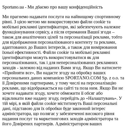
Sportano.ua - Ми дбаємо про вашу конфіденційність
Ми прагнемо надавати послуги на найвищому спортивному
рівні. З цією метою ми використовуємо файли cookie та
мобільні рекламні ідентифікатори, які забезпечують належне
функціонування сервісу, а після отримання Вашої згоди –
також для аналітичних цілей та персоналізації реклами, тобто
для відображення персоналізованого контенту та реклами,
адаптованих до Ваших інтересів, а також для вимірювання
їхньої ефективності. Файли cookie та мобільні рекламні
ідентифікатори можуть використовуватися як для
персоналізованих, так і для неперсоналізованих рекламних
заходів - залежно від наданих Вами згод. Якщо Ви натиснете
«Прийняти все», Ви надасте згоду на обробку ваших
персональних даних компанією SPORTANO.COM Sp. z o.o. та
її Довіреними партнерами, у тому числі на персоналізацію
реклами, що відображається на сайті та поза ним. Якщо Ви не
хочете надавати згоду, хочете обмежити її обсяг або
відкликати вже надану згоду, перейдіть до «Налаштувань». У
тій мірі, в якій файли cookie міститимуть Ваші персональні
дані, підставою для їх обробки буде законний інтерес
адміністратора, що полягає у забезпеченні високого рівня
надання послуг та маркетингових заходів адміністратора та
його Довірених партнерів. Адміністратором ваших