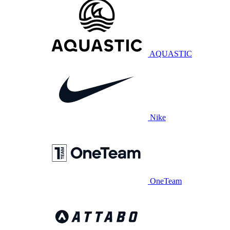
AQUASTIC
Nike
OneTeam