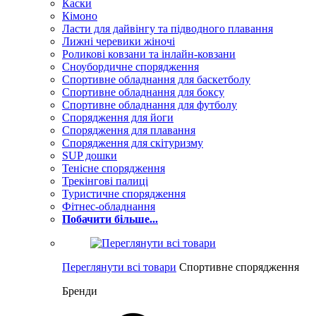
Каски
Кімоно
Ласти для дайвінгу та підводного плавання
Лижні черевики жіночі
Роликові ковзани та інлайн-ковзани
Сноубордичне спорядження
Спортивне обладнання для баскетболу
Спортивне обладнання для боксу
Спортивне обладнання для футболу
Спорядження для йоги
Спорядження для плавання
Спорядження для скітуризму
SUP дошки
Тенісне спорядження
Трекінгові палиці
Туристичне спорядження
Фітнес-обладнання
Побачити більше...
Переглянути всі товари
Спортивне спорядження
Бренди