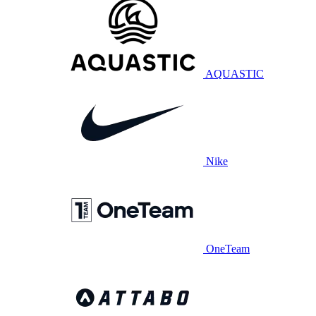
AQUASTIC
Nike
OneTeam