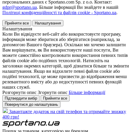
персональних даних є Sportano.com Sp. z o.o. Контакт:
gdpr@sportano.ua
. Більше інформації Ви знайдете в нашій
Політиці конфіденційності та файлів cookie - Sportano.ua
.
Прийняти все
Налаштування
Налаштування
Коли Ви відвідуєте веб-сайт або використовуєте програму,
інформація може збиратися або зберігатися (наприклад, за
допомогою Вашого браузера). Оскільки ми хочемо залишити
Вам вирішувати, як Ви використовуєте наші послуги, Ви
можете самостійно контролювати використання певних типів
файлів cookie або подібних технологій. Натисніть на
заголовки окремих категорій, щоб дізнатися більше та змінити
налаштування. Якщо ви відхилите певні файли cookie або
подібні технології, це може призвести до відображення менш
релевантного вмісту або до недоступності певних функцій
наших служб.
Розгорнути опис
Згорнути опис
Більше інформації
Підтвердити вибір
Прийняти все
Повернутися до налаштувань
Завантажте додаток на свій телефон та отримайте знижку
400 грн!
Пошук за товаром, категорією чи брендом