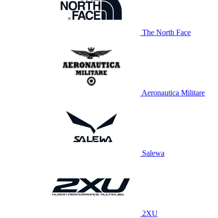
The North Face
Aeronautica Militare
Salewa
2XU