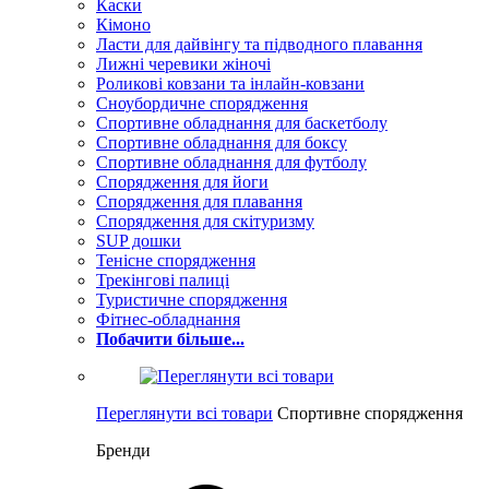
Каски
Кімоно
Ласти для дайвінгу та підводного плавання
Лижні черевики жіночі
Роликові ковзани та інлайн-ковзани
Сноубордичне спорядження
Спортивне обладнання для баскетболу
Спортивне обладнання для боксу
Спортивне обладнання для футболу
Спорядження для йоги
Спорядження для плавання
Спорядження для скітуризму
SUP дошки
Тенісне спорядження
Трекінгові палиці
Туристичне спорядження
Фітнес-обладнання
Побачити більше...
Переглянути всі товари
Спортивне спорядження
Бренди