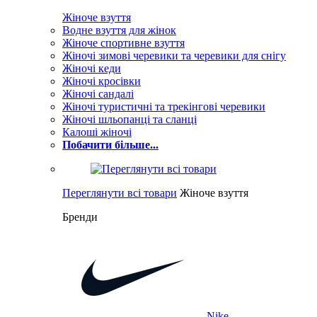
Жіноче взуття
Водне взуття для жінок
Жіноче спортивне взуття
Жіночі зимові черевики та черевики для снігу
Жіночі кеди
Жіночі кросівки
Жіночі сандалі
Жіночі туристичні та трекінгові черевики
Жіночі шльопанці та сланці
Калоші жіночі
Побачити більше...
Переглянути всі товари
Жіноче взуття
Бренди
Nike