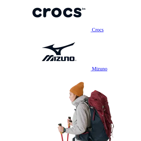
Crocs
Mizuno