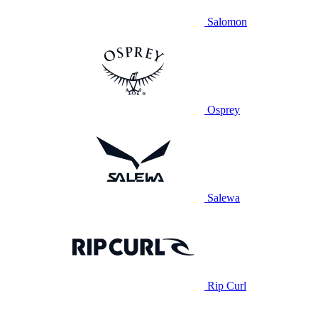
Salomon
Osprey
Salewa
Rip Curl