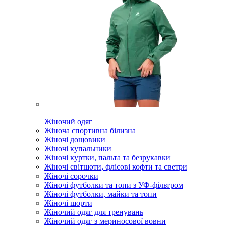
Жіночий одяг
Жіноча спортивна білизна
Жіночі дощовики
Жіночі купальники
Жіночі куртки, пальта та безрукавки
Жіночі світшоти, флісові кофти та светри
Жіночі сорочки
Жіночі футболки та топи з УФ-фільтром
Жіночі футболки, майки та топи
Жіночі шорти
Жіночий одяг для тренувань
Жіночий одяг з мериносової вовни