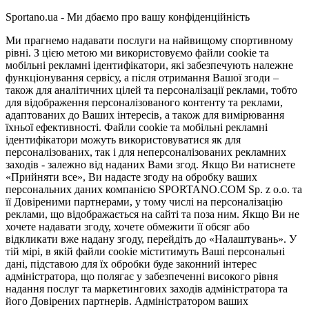
Sportano.ua - Ми дбаємо про вашу конфіденційність
Ми прагнемо надавати послуги на найвищому спортивному
рівні. З цією метою ми використовуємо файли cookie та
мобільні рекламні ідентифікатори, які забезпечують належне
функціонування сервісу, а після отримання Вашої згоди –
також для аналітичних цілей та персоналізації реклами, тобто
для відображення персоналізованого контенту та реклами,
адаптованих до Ваших інтересів, а також для вимірювання
їхньої ефективності. Файли cookie та мобільні рекламні
ідентифікатори можуть використовуватися як для
персоналізованих, так і для неперсоналізованих рекламних
заходів - залежно від наданих Вами згод. Якщо Ви натиснете
«Прийняти все», Ви надасте згоду на обробку ваших
персональних даних компанією SPORTANO.COM Sp. z o.o. та
її Довіреними партнерами, у тому числі на персоналізацію
реклами, що відображається на сайті та поза ним. Якщо Ви не
хочете надавати згоду, хочете обмежити її обсяг або
відкликати вже надану згоду, перейдіть до «Налаштувань». У
тій мірі, в якій файли cookie міститимуть Ваші персональні
дані, підставою для їх обробки буде законний інтерес
адміністратора, що полягає у забезпеченні високого рівня
надання послуг та маркетингових заходів адміністратора та
його Довірених партнерів. Адміністратором ваших