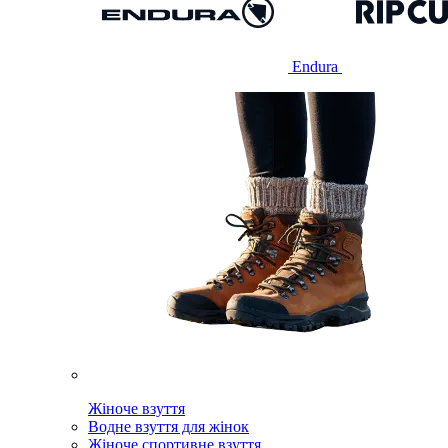
Endura
Жіноче взуття
Водне взуття для жінок
Жіноче спортивне взуття