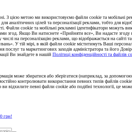
. З цією метою ми використовуємо файли cookie та мобільні рек
 для аналітичних цілей та персоналізації реклами, тобто для ві
ті. Файли cookie та мобільні рекламні ідентифікатори можуть вик
Вами згод. Якщо Ви натиснете «Прийняти все», Ви надасте згод
числі на персоналізацію реклами, що відображається на сайті та
увань». У тій мірі, в якій файли cookie міститимуть Ваші персонал
ння послуг та маркетингових заходів адміністратора та його Дов
мації Ви знайдете в нашій
Політиці конфіденційності та файлів coo
ормація може збиратися або зберігатися (наприклад, за допомог
мостійно контролювати використання певних типів файлів cookie
 ви відхилите певні файли cookie або подібні технології, це мо
0 грн!