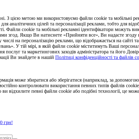
. З цією метою ми використовуємо файли cookie та мобільні рек
 для аналітичних цілей та персоналізації реклами, тобто для ві
ті. Файли cookie та мобільні рекламні ідентифікатори можуть вик
Вами згод. Якщо Ви натиснете «Прийняти все», Ви надасте згод
числі на персоналізацію реклами, що відображається на сайті та
увань». У тій мірі, в якій файли cookie міститимуть Ваші персонал
ння послуг та маркетингових заходів адміністратора та його Дов
мації Ви знайдете в нашій
Політиці конфіденційності та файлів coo
ормація може збиратися або зберігатися (наприклад, за допомог
мостійно контролювати використання певних типів файлів cookie
 ви відхилите певні файли cookie або подібні технології, це мо
0 грн!