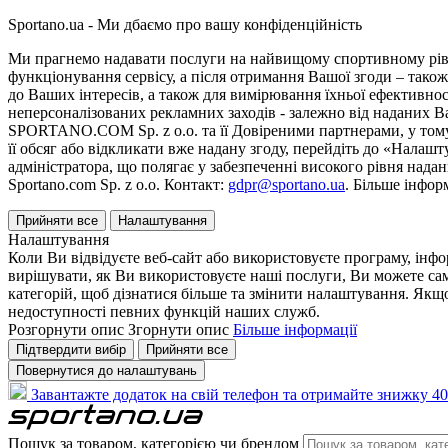
Sportano.ua - Ми дбаємо про вашу конфіденційність
Ми прагнемо надавати послуги на найвищому спортивному рівні
функціонування сервісу, а після отримання Вашої згоди – також
до Ваших інтересів, а також для вимірювання їхньої ефективнос
неперсоналізованих рекламних заходів - залежно від наданих 
SPORTANO.COM Sp. z o.o. та її Довіреними партнерами, у тому 
її обсяг або відкликати вже надану згоду, перейдіть до «Налашт
адміністратора, що полягає у забезпеченні високого рівня нада
Sportano.com Sp. z o.o. Контакт:
gdpr@sportano.ua
. Більше інфор
Прийняти все
Налаштування
Налаштування
Коли Ви відвідуєте веб-сайт або використовуєте програму, інф
вирішувати, як Ви використовуєте наші послуги, Ви можете са
категорій, щоб дізнатися більше та змінити налаштування. Якщо
недоступності певних функцій наших служб.
Розгорнути опис
Згорнути опис
Більше інформації
Підтвердити вибір
Прийняти все
Повернутися до налаштувань
Завантажте додаток на свій телефон та отримайте знижку 40
Пошук за товаром, категорією чи брендом