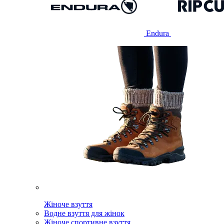
Endura
Жіноче взуття
Водне взуття для жінок
Жіноче спортивне взуття