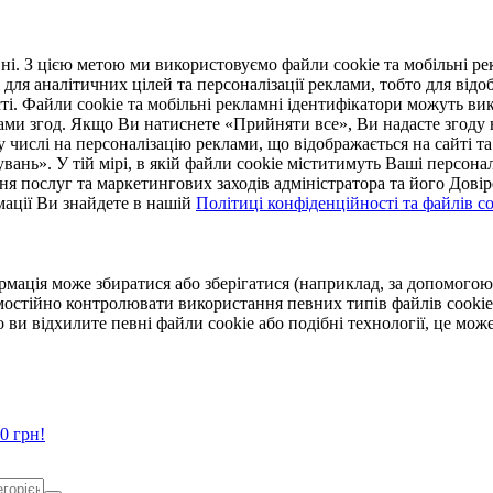
. З цією метою ми використовуємо файли cookie та мобільні рек
 для аналітичних цілей та персоналізації реклами, тобто для ві
ті. Файли cookie та мобільні рекламні ідентифікатори можуть вик
Вами згод. Якщо Ви натиснете «Прийняти все», Ви надасте згод
числі на персоналізацію реклами, що відображається на сайті та
увань». У тій мірі, в якій файли cookie міститимуть Ваші персонал
ння послуг та маркетингових заходів адміністратора та його Дов
мації Ви знайдете в нашій
Політиці конфіденційності та файлів coo
ормація може збиратися або зберігатися (наприклад, за допомог
мостійно контролювати використання певних типів файлів cookie
 ви відхилите певні файли cookie або подібні технології, це мо
0 грн!