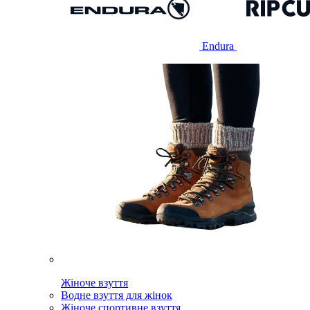
Endura
Жіноче взуття
Водне взуття для жінок
Жіноче спортивне взуття