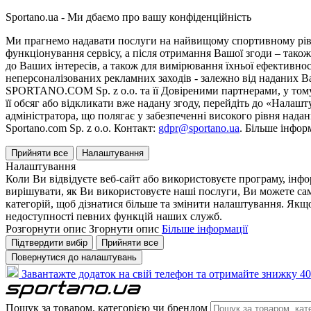
Sportano.ua - Ми дбаємо про вашу конфіденційність
Ми прагнемо надавати послуги на найвищому спортивному рівні
функціонування сервісу, а після отримання Вашої згоди – також
до Ваших інтересів, а також для вимірювання їхньої ефективнос
неперсоналізованих рекламних заходів - залежно від наданих 
SPORTANO.COM Sp. z o.o. та її Довіреними партнерами, у тому 
її обсяг або відкликати вже надану згоду, перейдіть до «Налашт
адміністратора, що полягає у забезпеченні високого рівня нада
Sportano.com Sp. z o.o. Контакт:
gdpr@sportano.ua
. Більше інфор
Прийняти все
Налаштування
Налаштування
Коли Ви відвідуєте веб-сайт або використовуєте програму, інф
вирішувати, як Ви використовуєте наші послуги, Ви можете са
категорій, щоб дізнатися більше та змінити налаштування. Якщо
недоступності певних функцій наших служб.
Розгорнути опис
Згорнути опис
Більше інформації
Підтвердити вибір
Прийняти все
Повернутися до налаштувань
Завантажте додаток на свій телефон та отримайте знижку 40
Пошук за товаром, категорією чи брендом