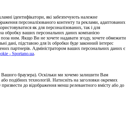
ламні ідентифікатори, які забезпечують належне
дображення персоналізованого контенту та реклами, адаптованих
ористовуватися як для персоналізованих, так і для
у на обробку ваших персональних даних компанією
 поза ним. Якщо Ви не хочете надавати згоду, хочете обмежити
ьні дані, підставою для їх обробки буде законний інтерес
ірених партнерів. Адміністратором ваших персональних даних є
kie - Sportano.ua
.
ою Вашого браузера). Оскільки ми хочемо залишити Вам
 або подібних технологій. Натисніть на заголовки окремих
же призвести до відображення менш релевантного вмісту або до