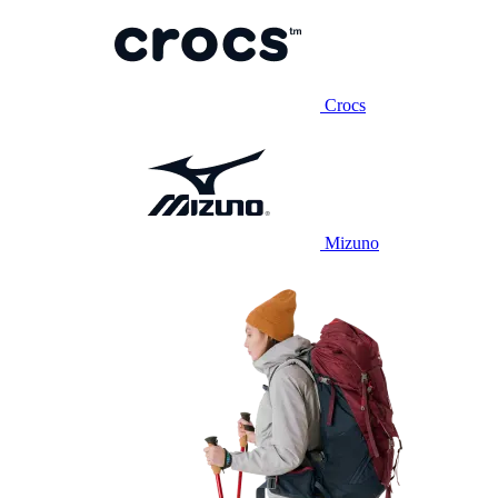
Crocs
Mizuno