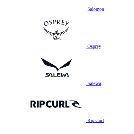
Salomon
Osprey
Salewa
Rip Curl