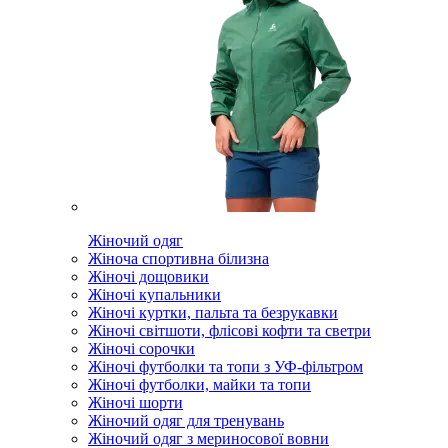
Жіночий одяг
Жіноча спортивна білизна
Жіночі дощовики
Жіночі купальники
Жіночі куртки, пальта та безрукавки
Жіночі світшоти, флісові кофти та светри
Жіночі сорочки
Жіночі футболки та топи з УФ-фільтром
Жіночі футболки, майки та топи
Жіночі шорти
Жіночий одяг для тренувань
Жіночий одяг з мериносової вовни