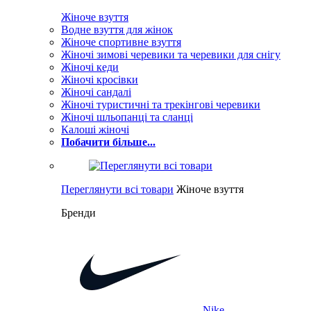
Жіноче взуття
Водне взуття для жінок
Жіноче спортивне взуття
Жіночі зимові черевики та черевики для снігу
Жіночі кеди
Жіночі кросівки
Жіночі сандалі
Жіночі туристичні та трекінгові черевики
Жіночі шльопанці та сланці
Калоші жіночі
Побачити більше...
Переглянути всі товари
Жіноче взуття
Бренди
Nike