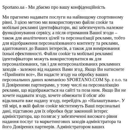
Sportano.ua - Ми дбаємо про вашу конфіденційність
Ми прагнемо надавати послуги на найвищому спортивному
рівні. З цією метою ми використовуємо файли cookie та
мобільні рекламні ідентифікатори, які забезпечують належне
функціонування сервісу, а після отримання Вашої згоди –
також для аналітичних цілей та персоналізації реклами, тобто
для відображення персоналізованого контенту та реклами,
адаптованих до Ваших інтересів, а також для вимірювання
їхньої ефективності. Файли cookie та мобільні рекламні
ідентифікатори можуть використовуватися як для
персоналізованих, так і для неперсоналізованих рекламних
заходів - залежно від наданих Вами згод. Якщо Ви натиснете
«Прийняти все», Ви надасте згоду на обробку ваших
персональних даних компанією SPORTANO.COM Sp. z o.o. та
її Довіреними партнерами, у тому числі на персоналізацію
реклами, що відображається на сайті та поза ним. Якщо Ви не
хочете надавати згоду, хочете обмежити її обсяг або
відкликати вже надану згоду, перейдіть до «Налаштувань». У
тій мірі, в якій файли cookie міститимуть Ваші персональні
дані, підставою для їх обробки буде законний інтерес
адміністратора, що полягає у забезпеченні високого рівня
надання послуг та маркетингових заходів адміністратора та
його Довірених партнерів. Адміністратором ваших