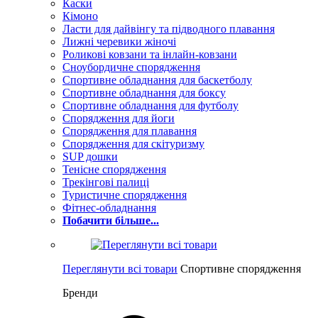
Каски
Кімоно
Ласти для дайвінгу та підводного плавання
Лижні черевики жіночі
Роликові ковзани та інлайн-ковзани
Сноубордичне спорядження
Спортивне обладнання для баскетболу
Спортивне обладнання для боксу
Спортивне обладнання для футболу
Спорядження для йоги
Спорядження для плавання
Спорядження для скітуризму
SUP дошки
Тенісне спорядження
Трекінгові палиці
Туристичне спорядження
Фітнес-обладнання
Побачити більше...
Переглянути всі товари
Спортивне спорядження
Бренди