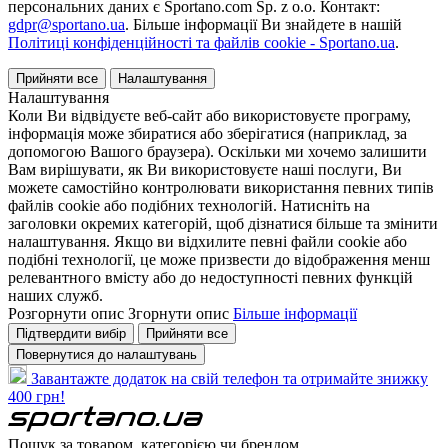
персональних даних є Sportano.com Sp. z o.o. Контакт:
gdpr@sportano.ua
. Більше інформації Ви знайдете в нашій
Політиці конфіденційності та файлів cookie - Sportano.ua
.
Прийняти все
Налаштування
Налаштування
Коли Ви відвідуєте веб-сайт або використовуєте програму,
інформація може збиратися або зберігатися (наприклад, за
допомогою Вашого браузера). Оскільки ми хочемо залишити
Вам вирішувати, як Ви використовуєте наші послуги, Ви
можете самостійно контролювати використання певних типів
файлів cookie або подібних технологій. Натисніть на
заголовки окремих категорій, щоб дізнатися більше та змінити
налаштування. Якщо ви відхилите певні файли cookie або
подібні технології, це може призвести до відображення менш
релевантного вмісту або до недоступності певних функцій
наших служб.
Розгорнути опис
Згорнути опис
Більше інформації
Підтвердити вибір
Прийняти все
Повернутися до налаштувань
Завантажте додаток на свій телефон та отримайте знижку
400 грн!
Пошук за товаром, категорією чи брендом