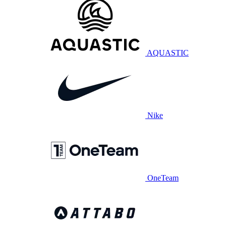
AQUASTIC
Nike
OneTeam