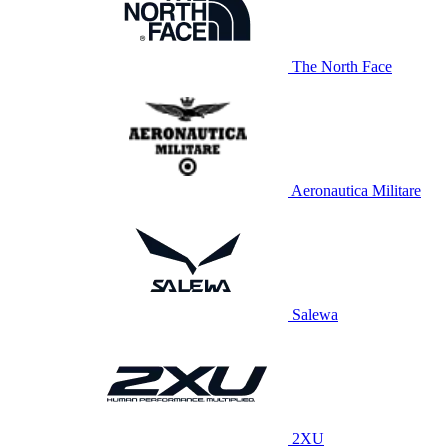
The North Face
Aeronautica Militare
Salewa
2XU