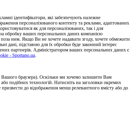
ламні ідентифікатори, які забезпечують належне
дображення персоналізованого контенту та реклами, адаптованих
ористовуватися як для персоналізованих, так і для
у на обробку ваших персональних даних компанією
 поза ним. Якщо Ви не хочете надавати згоду, хочете обмежити
ьні дані, підставою для їх обробки буде законний інтерес
ірених партнерів. Адміністратором ваших персональних даних є
kie - Sportano.ua
.
ою Вашого браузера). Оскільки ми хочемо залишити Вам
 або подібних технологій. Натисніть на заголовки окремих
же призвести до відображення менш релевантного вмісту або до