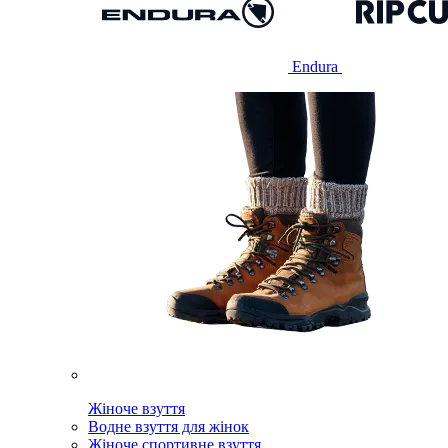
Endura
Жіноче взуття
Водне взуття для жінок
Жіноче спортивне взуття