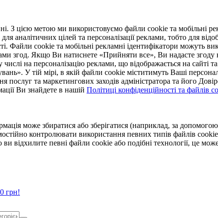
. З цією метою ми використовуємо файли cookie та мобільні рек
 для аналітичних цілей та персоналізації реклами, тобто для ві
ті. Файли cookie та мобільні рекламні ідентифікатори можуть вик
Вами згод. Якщо Ви натиснете «Прийняти все», Ви надасте згод
числі на персоналізацію реклами, що відображається на сайті та
увань». У тій мірі, в якій файли cookie міститимуть Ваші персонал
ння послуг та маркетингових заходів адміністратора та його Дов
мації Ви знайдете в нашій
Політиці конфіденційності та файлів coo
ормація може збиратися або зберігатися (наприклад, за допомог
мостійно контролювати використання певних типів файлів cookie
 ви відхилите певні файли cookie або подібні технології, це мо
0 грн!