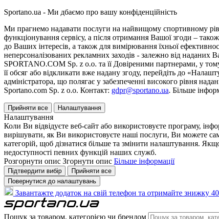
Sportano.ua - Ми дбаємо про вашу конфіденційність
Ми прагнемо надавати послуги на найвищому спортивному рівні
функціонування сервісу, а після отримання Вашої згоди – також
до Ваших інтересів, а також для вимірювання їхньої ефективнос
неперсоналізованих рекламних заходів - залежно від наданих 
SPORTANO.COM Sp. z o.o. та її Довіреними партнерами, у тому 
її обсяг або відкликати вже надану згоду, перейдіть до «Налашт
адміністратора, що полягає у забезпеченні високого рівня нада
Sportano.com Sp. z o.o. Контакт:
gdpr@sportano.ua
. Більше інфор
Прийняти все
Налаштування
Налаштування
Коли Ви відвідуєте веб-сайт або використовуєте програму, інф
вирішувати, як Ви використовуєте наші послуги, Ви можете са
категорій, щоб дізнатися більше та змінити налаштування. Якщо
недоступності певних функцій наших служб.
Розгорнути опис
Згорнути опис
Більше інформації
Підтвердити вибір
Прийняти все
Повернутися до налаштувань
Завантажте додаток на свій телефон та отримайте знижку 40
Пошук за товаром, категорією чи брендом