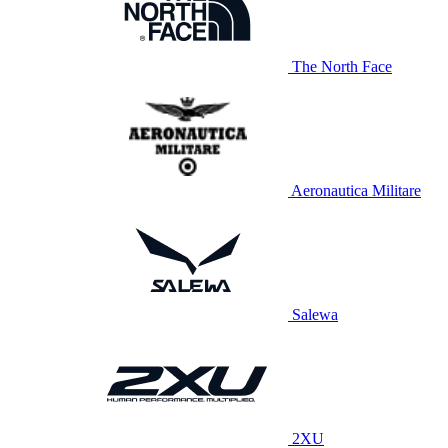
The North Face
Aeronautica Militare
Salewa
2XU