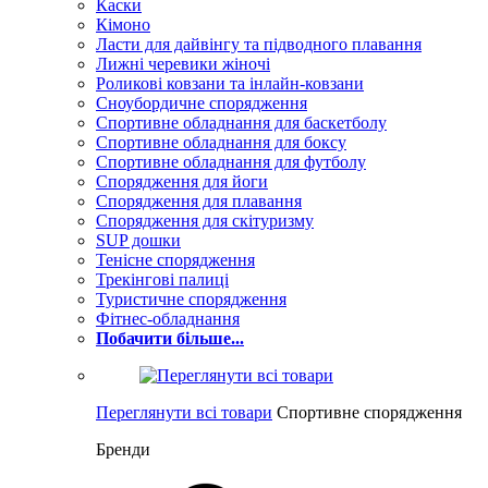
Каски
Кімоно
Ласти для дайвінгу та підводного плавання
Лижні черевики жіночі
Роликові ковзани та інлайн-ковзани
Сноубордичне спорядження
Спортивне обладнання для баскетболу
Спортивне обладнання для боксу
Спортивне обладнання для футболу
Спорядження для йоги
Спорядження для плавання
Спорядження для скітуризму
SUP дошки
Тенісне спорядження
Трекінгові палиці
Туристичне спорядження
Фітнес-обладнання
Побачити більше...
Переглянути всі товари
Спортивне спорядження
Бренди