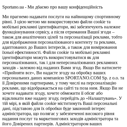
Sportano.ua - Ми дбаємо про вашу конфіденційність
Ми прагнемо надавати послуги на найвищому спортивному
рівні. З цією метою ми використовуємо файли cookie та
мобільні рекламні ідентифікатори, які забезпечують належне
функціонування сервісу, а після отримання Вашої згоди –
також для аналітичних цілей та персоналізації реклами, тобто
для відображення персоналізованого контенту та реклами,
адаптованих до Ваших інтересів, а також для вимірювання
їхньої ефективності. Файли cookie та мобільні рекламні
ідентифікатори можуть використовуватися як для
персоналізованих, так і для неперсоналізованих рекламних
заходів - залежно від наданих Вами згод. Якщо Ви натиснете
«Прийняти все», Ви надасте згоду на обробку ваших
персональних даних компанією SPORTANO.COM Sp. z o.o. та
її Довіреними партнерами, у тому числі на персоналізацію
реклами, що відображається на сайті та поза ним. Якщо Ви не
хочете надавати згоду, хочете обмежити її обсяг або
відкликати вже надану згоду, перейдіть до «Налаштувань». У
тій мірі, в якій файли cookie міститимуть Ваші персональні
дані, підставою для їх обробки буде законний інтерес
адміністратора, що полягає у забезпеченні високого рівня
надання послуг та маркетингових заходів адміністратора та
його Довірених партнерів. Адміністратором ваших