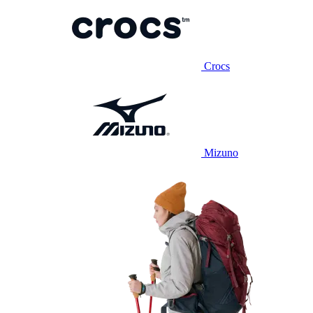
Crocs
Mizuno