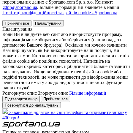
персональних даних є Sportano.com Sp. z o.o. Контакт:
gdpr@sportano.ua
. Більше інформації Ви знайдете в нашій
Політиці конфіденційності та файлів cookie - Sportano.ua
.
Прийняти все
Налаштування
Налаштування
Коли Ви відвідуєте веб-сайт або використовуєте програму,
інформація може збиратися або зберігатися (наприклад, за
допомогою Вашого браузера). Оскільки ми хочемо залишити
Вам вирішувати, як Ви використовуєте наші послуги, Ви
можете самостійно контролювати використання певних типів
файлів cookie або подібних технологій. Натисніть на
заголовки окремих категорій, щоб дізнатися більше та змінити
налаштування. Якщо ви відхилите певні файли cookie або
подібні технології, це може призвести до відображення менш
релевантного вмісту або до недоступності певних функцій
наших служб.
Розгорнути опис
Згорнути опис
Більше інформації
Підтвердити вибір
Прийняти все
Повернутися до налаштувань
Завантажте додаток на свій телефон та отримайте знижку
400 грн!
Пошук за товаром, категорією чи брендом