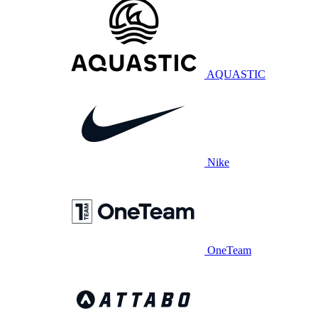
AQUASTIC
Nike
OneTeam