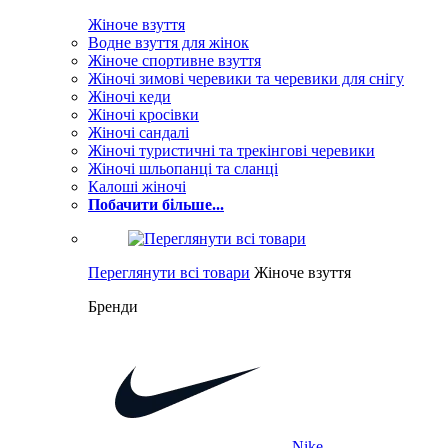
Жіноче взуття
Водне взуття для жінок
Жіноче спортивне взуття
Жіночі зимові черевики та черевики для снігу
Жіночі кеди
Жіночі кросівки
Жіночі сандалі
Жіночі туристичні та трекінгові черевики
Жіночі шльопанці та сланці
Калоші жіночі
Побачити більше...
Переглянути всі товари
Жіноче взуття
Бренди
Nike