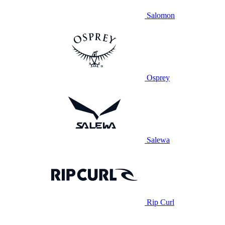
Salomon
Osprey
Salewa
Rip Curl