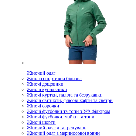
Жіночий одяг
Жіноча спортивна білизна
Жіночі дощовики
Жіночі купальники
Жіночі куртки, пальта та безрукавки
Жіночі світшоти, флісові кофти та светри
Жіночі сорочки
Жіночі футболки та топи з УФ-фільтром
Жіночі футболки, майки та топи
Жіночі шорти
Жіночий одяг для тренувань
Жіночий одяг з мериносової вовни