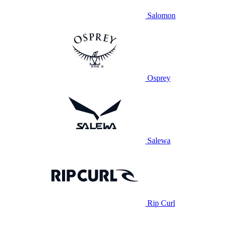
Salomon
Osprey
Salewa
Rip Curl