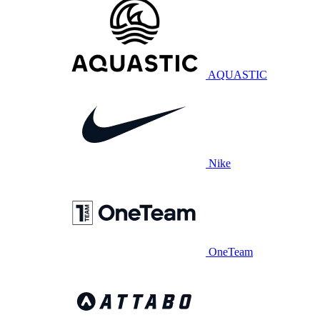
AQUASTIC
Nike
OneTeam