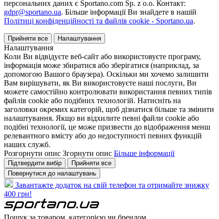
персональних даних є Sportano.com Sp. z o.o. Контакт:
gdpr@sportano.ua
. Більше інформації Ви знайдете в нашій
Політиці конфіденційності та файлів cookie - Sportano.ua
.
Прийняти все
Налаштування
Налаштування
Коли Ви відвідуєте веб-сайт або використовуєте програму,
інформація може збиратися або зберігатися (наприклад, за
допомогою Вашого браузера). Оскільки ми хочемо залишити
Вам вирішувати, як Ви використовуєте наші послуги, Ви
можете самостійно контролювати використання певних типів
файлів cookie або подібних технологій. Натисніть на
заголовки окремих категорій, щоб дізнатися більше та змінити
налаштування. Якщо ви відхилите певні файли cookie або
подібні технології, це може призвести до відображення менш
релевантного вмісту або до недоступності певних функцій
наших служб.
Розгорнути опис
Згорнути опис
Більше інформації
Підтвердити вибір
Прийняти все
Повернутися до налаштувань
Завантажте додаток на свій телефон та отримайте знижку
400 грн!
Пошук за товаром, категорією чи брендом