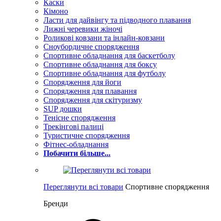
Каски
Кімоно
Ласти для дайвінгу та підводного плавання
Лижні черевики жіночі
Роликові ковзани та інлайн-ковзани
Сноубордичне спорядження
Спортивне обладнання для баскетболу
Спортивне обладнання для боксу
Спортивне обладнання для футболу
Спорядження для йоги
Спорядження для плавання
Спорядження для скітуризму
SUP дошки
Тенісне спорядження
Трекінгові палиці
Туристичне спорядження
Фітнес-обладнання
Побачити більше...
Переглянути всі товари
Спортивне спорядження
Бренди