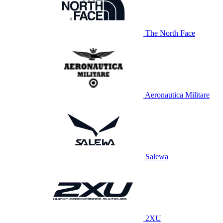
The North Face
Aeronautica Militare
Salewa
2XU