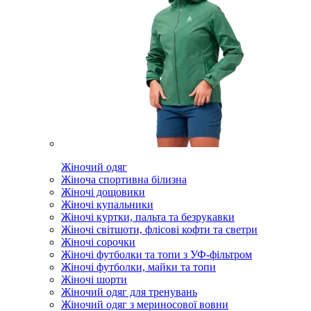
Жіночий одяг
Жіноча спортивна білизна
Жіночі дощовики
Жіночі купальники
Жіночі куртки, пальта та безрукавки
Жіночі світшоти, флісові кофти та светри
Жіночі сорочки
Жіночі футболки та топи з УФ-фільтром
Жіночі футболки, майки та топи
Жіночі шорти
Жіночий одяг для тренувань
Жіночий одяг з мериносової вовни