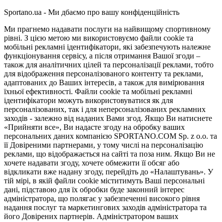
Sportano.ua - Ми дбаємо про вашу конфіденційність
Ми прагнемо надавати послуги на найвищому спортивному
рівні. З цією метою ми використовуємо файли cookie та
мобільні рекламні ідентифікатори, які забезпечують належне
функціонування сервісу, а після отримання Вашої згоди –
також для аналітичних цілей та персоналізації реклами, тобто
для відображення персоналізованого контенту та реклами,
адаптованих до Ваших інтересів, а також для вимірювання
їхньої ефективності. Файли cookie та мобільні рекламні
ідентифікатори можуть використовуватися як для
персоналізованих, так і для неперсоналізованих рекламних
заходів - залежно від наданих Вами згод. Якщо Ви натиснете
«Прийняти все», Ви надасте згоду на обробку ваших
персональних даних компанією SPORTANO.COM Sp. z o.o. та
її Довіреними партнерами, у тому числі на персоналізацію
реклами, що відображається на сайті та поза ним. Якщо Ви не
хочете надавати згоду, хочете обмежити її обсяг або
відкликати вже надану згоду, перейдіть до «Налаштувань». У
тій мірі, в якій файли cookie міститимуть Ваші персональні
дані, підставою для їх обробки буде законний інтерес
адміністратора, що полягає у забезпеченні високого рівня
надання послуг та маркетингових заходів адміністратора та
його Довірених партнерів. Адміністратором ваших