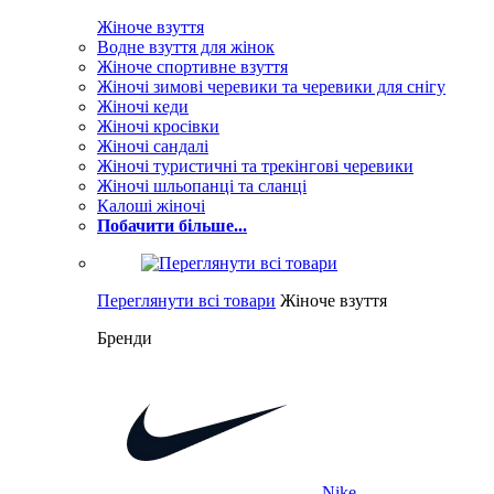
Жіноче взуття
Водне взуття для жінок
Жіноче спортивне взуття
Жіночі зимові черевики та черевики для снігу
Жіночі кеди
Жіночі кросівки
Жіночі сандалі
Жіночі туристичні та трекінгові черевики
Жіночі шльопанці та сланці
Калоші жіночі
Побачити більше...
Переглянути всі товари
Жіноче взуття
Бренди
Nike