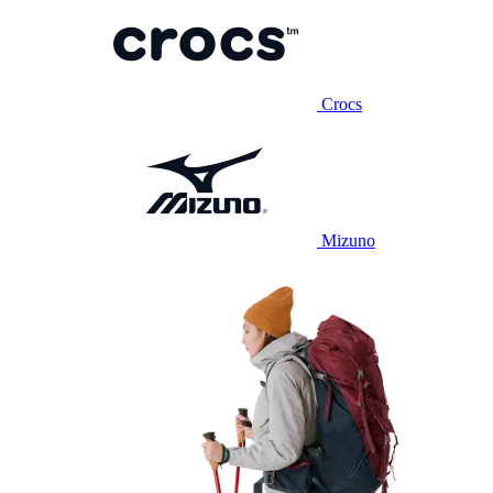
Crocs
Mizuno