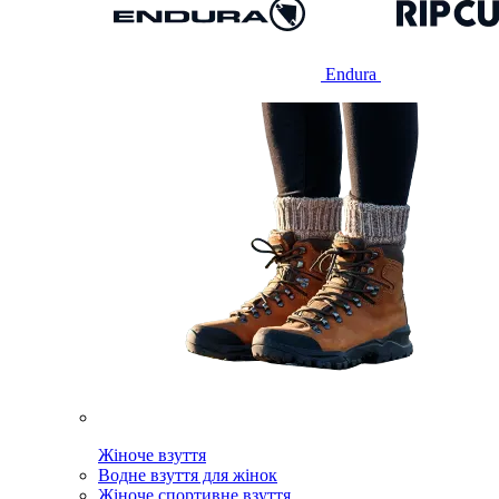
Endura
Жіноче взуття
Водне взуття для жінок
Жіноче спортивне взуття