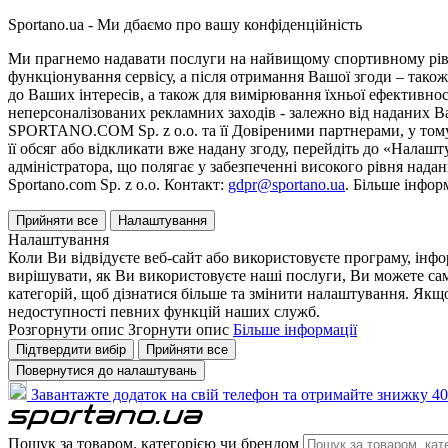
Sportano.ua - Ми дбаємо про вашу конфіденційність
Ми прагнемо надавати послуги на найвищому спортивному рівні
функціонування сервісу, а після отримання Вашої згоди – також
до Ваших інтересів, а також для вимірювання їхньої ефективнос
неперсоналізованих рекламних заходів - залежно від наданих 
SPORTANO.COM Sp. z o.o. та її Довіреними партнерами, у тому 
її обсяг або відкликати вже надану згоду, перейдіть до «Налашт
адміністратора, що полягає у забезпеченні високого рівня нада
Sportano.com Sp. z o.o. Контакт:
gdpr@sportano.ua
. Більше інфор
Прийняти все
Налаштування
Налаштування
Коли Ви відвідуєте веб-сайт або використовуєте програму, інф
вирішувати, як Ви використовуєте наші послуги, Ви можете са
категорій, щоб дізнатися більше та змінити налаштування. Якщо
недоступності певних функцій наших служб.
Розгорнути опис
Згорнути опис
Більше інформації
Підтвердити вибір
Прийняти все
Повернутися до налаштувань
Завантажте додаток на свій телефон та отримайте знижку 40
Пошук за товаром, категорією чи брендом