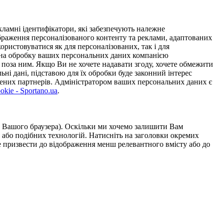
ламні ідентифікатори, які забезпечують належне
дображення персоналізованого контенту та реклами, адаптованих
ористовуватися як для персоналізованих, так і для
у на обробку ваших персональних даних компанією
 поза ним. Якщо Ви не хочете надавати згоду, хочете обмежити
ьні дані, підставою для їх обробки буде законний інтерес
ірених партнерів. Адміністратором ваших персональних даних є
kie - Sportano.ua
.
ою Вашого браузера). Оскільки ми хочемо залишити Вам
 або подібних технологій. Натисніть на заголовки окремих
же призвести до відображення менш релевантного вмісту або до