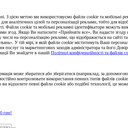
. З цією метою ми використовуємо файли cookie та мобільні рек
 для аналітичних цілей та персоналізації реклами, тобто для ві
ті. Файли cookie та мобільні рекламні ідентифікатори можуть вик
Вами згод. Якщо Ви натиснете «Прийняти все», Ви надасте згод
числі на персоналізацію реклами, що відображається на сайті та
увань». У тій мірі, в якій файли cookie міститимуть Ваші персонал
ння послуг та маркетингових заходів адміністратора та його Дов
мації Ви знайдете в нашій
Політиці конфіденційності та файлів coo
ормація може збиратися або зберігатися (наприклад, за допомог
мостійно контролювати використання певних типів файлів cookie
 ви відхилите певні файли cookie або подібні технології, це мо
0 грн!