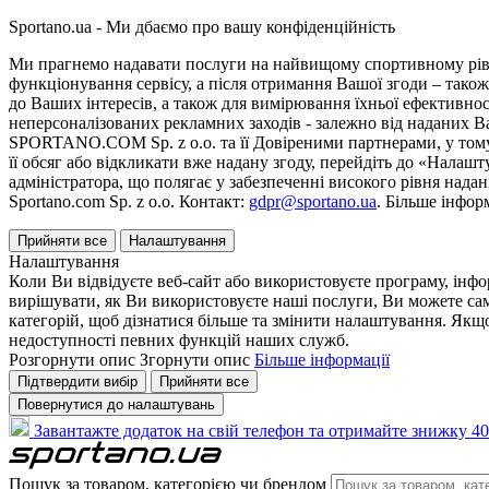
Sportano.ua - Ми дбаємо про вашу конфіденційність
Ми прагнемо надавати послуги на найвищому спортивному рівні
функціонування сервісу, а після отримання Вашої згоди – також
до Ваших інтересів, а також для вимірювання їхньої ефективнос
неперсоналізованих рекламних заходів - залежно від наданих 
SPORTANO.COM Sp. z o.o. та її Довіреними партнерами, у тому 
її обсяг або відкликати вже надану згоду, перейдіть до «Налашт
адміністратора, що полягає у забезпеченні високого рівня нада
Sportano.com Sp. z o.o. Контакт:
gdpr@sportano.ua
. Більше інфор
Прийняти все
Налаштування
Налаштування
Коли Ви відвідуєте веб-сайт або використовуєте програму, інф
вирішувати, як Ви використовуєте наші послуги, Ви можете са
категорій, щоб дізнатися більше та змінити налаштування. Якщо
недоступності певних функцій наших служб.
Розгорнути опис
Згорнути опис
Більше інформації
Підтвердити вибір
Прийняти все
Повернутися до налаштувань
Завантажте додаток на свій телефон та отримайте знижку 40
Пошук за товаром, категорією чи брендом