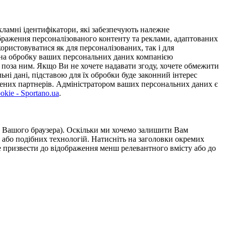
ламні ідентифікатори, які забезпечують належне
дображення персоналізованого контенту та реклами, адаптованих
ористовуватися як для персоналізованих, так і для
у на обробку ваших персональних даних компанією
 поза ним. Якщо Ви не хочете надавати згоду, хочете обмежити
ьні дані, підставою для їх обробки буде законний інтерес
ірених партнерів. Адміністратором ваших персональних даних є
kie - Sportano.ua
.
ою Вашого браузера). Оскільки ми хочемо залишити Вам
 або подібних технологій. Натисніть на заголовки окремих
же призвести до відображення менш релевантного вмісту або до