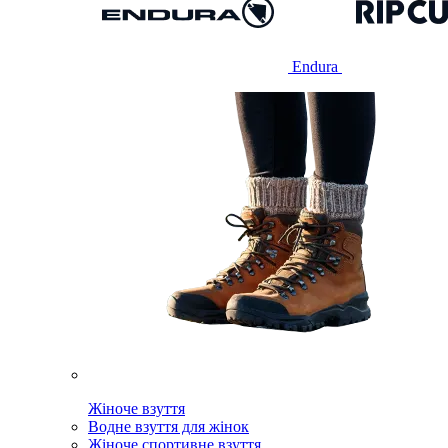
Endura
Жіноче взуття
Водне взуття для жінок
Жіноче спортивне взуття