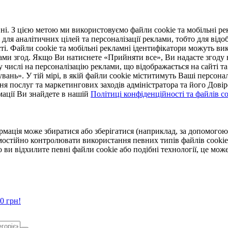
. З цією метою ми використовуємо файли cookie та мобільні рек
 для аналітичних цілей та персоналізації реклами, тобто для ві
ті. Файли cookie та мобільні рекламні ідентифікатори можуть вик
Вами згод. Якщо Ви натиснете «Прийняти все», Ви надасте згод
числі на персоналізацію реклами, що відображається на сайті та
увань». У тій мірі, в якій файли cookie міститимуть Ваші персонал
ння послуг та маркетингових заходів адміністратора та його Дов
мації Ви знайдете в нашій
Політиці конфіденційності та файлів coo
ормація може збиратися або зберігатися (наприклад, за допомог
мостійно контролювати використання певних типів файлів cookie
 ви відхилите певні файли cookie або подібні технології, це мо
0 грн!