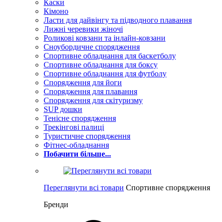
Каски
Кімоно
Ласти для дайвінгу та підводного плавання
Лижні черевики жіночі
Роликові ковзани та інлайн-ковзани
Сноубордичне спорядження
Спортивне обладнання для баскетболу
Спортивне обладнання для боксу
Спортивне обладнання для футболу
Спорядження для йоги
Спорядження для плавання
Спорядження для скітуризму
SUP дошки
Тенісне спорядження
Трекінгові палиці
Туристичне спорядження
Фітнес-обладнання
Побачити більше...
Переглянути всі товари
Спортивне спорядження
Бренди