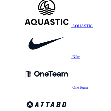
AQUASTIC
Nike
OneTeam