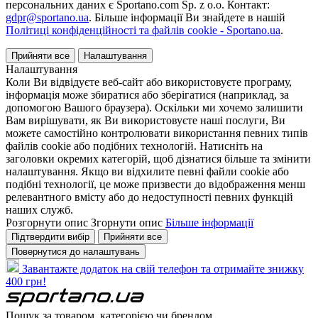
персональних даних є Sportano.com Sp. z o.o. Контакт:
gdpr@sportano.ua
. Більше інформації Ви знайдете в нашій
Політиці конфіденційності та файлів cookie - Sportano.ua
.
Прийняти все
Налаштування
Налаштування
Коли Ви відвідуєте веб-сайт або використовуєте програму,
інформація може збиратися або зберігатися (наприклад, за
допомогою Вашого браузера). Оскільки ми хочемо залишити
Вам вирішувати, як Ви використовуєте наші послуги, Ви
можете самостійно контролювати використання певних типів
файлів cookie або подібних технологій. Натисніть на
заголовки окремих категорій, щоб дізнатися більше та змінити
налаштування. Якщо ви відхилите певні файли cookie або
подібні технології, це може призвести до відображення менш
релевантного вмісту або до недоступності певних функцій
наших служб.
Розгорнути опис
Згорнути опис
Більше інформації
Підтвердити вибір
Прийняти все
Повернутися до налаштувань
Завантажте додаток на свій телефон та отримайте знижку
400 грн!
Пошук за товаром, категорією чи брендом