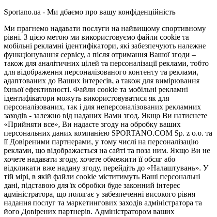
Sportano.ua - Ми дбаємо про вашу конфіденційність
Ми прагнемо надавати послуги на найвищому спортивному
рівні. З цією метою ми використовуємо файли cookie та
мобільні рекламні ідентифікатори, які забезпечують належне
функціонування сервісу, а після отримання Вашої згоди –
також для аналітичних цілей та персоналізації реклами, тобто
для відображення персоналізованого контенту та реклами,
адаптованих до Ваших інтересів, а також для вимірювання
їхньої ефективності. Файли cookie та мобільні рекламні
ідентифікатори можуть використовуватися як для
персоналізованих, так і для неперсоналізованих рекламних
заходів - залежно від наданих Вами згод. Якщо Ви натиснете
«Прийняти все», Ви надасте згоду на обробку ваших
персональних даних компанією SPORTANO.COM Sp. z o.o. та
її Довіреними партнерами, у тому числі на персоналізацію
реклами, що відображається на сайті та поза ним. Якщо Ви не
хочете надавати згоду, хочете обмежити її обсяг або
відкликати вже надану згоду, перейдіть до «Налаштувань». У
тій мірі, в якій файли cookie міститимуть Ваші персональні
дані, підставою для їх обробки буде законний інтерес
адміністратора, що полягає у забезпеченні високого рівня
надання послуг та маркетингових заходів адміністратора та
його Довірених партнерів. Адміністратором ваших