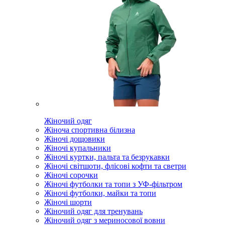
Жіночий одяг
Жіноча спортивна білизна
Жіночі дощовики
Жіночі купальники
Жіночі куртки, пальта та безрукавки
Жіночі світшоти, флісові кофти та светри
Жіночі сорочки
Жіночі футболки та топи з УФ-фільтром
Жіночі футболки, майки та топи
Жіночі шорти
Жіночий одяг для тренувань
Жіночий одяг з мериносової вовни