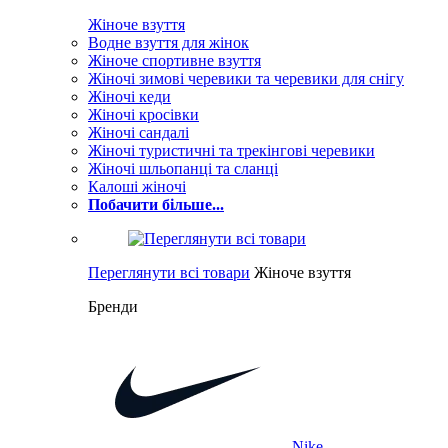
Жіноче взуття
Водне взуття для жінок
Жіноче спортивне взуття
Жіночі зимові черевики та черевики для снігу
Жіночі кеди
Жіночі кросівки
Жіночі сандалі
Жіночі туристичні та трекінгові черевики
Жіночі шльопанці та сланці
Калоші жіночі
Побачити більше...
Переглянути всі товари
Жіноче взуття
Бренди
Nike