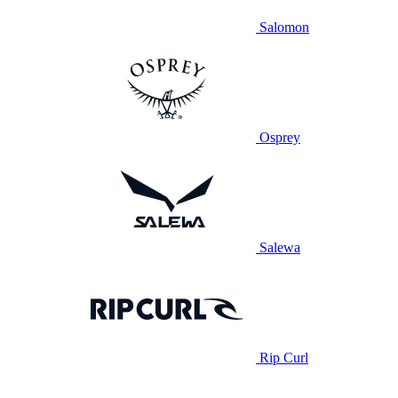
Salomon
Osprey
Salewa
Rip Curl