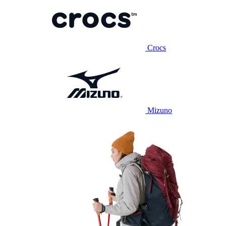
Crocs
Mizuno