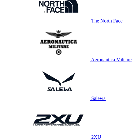
The North Face
Aeronautica Militare
Salewa
2XU