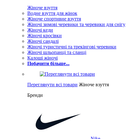
Жіноче взуття
Водне взуття для жінок
Жіноче спортивне взуття
Жіночі зимові черевики та черевики для снігу
Жіночі кеди
Жіночі кросівки
Жіночі сандалі
Жіночі туристичні та трекінгові черевики
Жіночі шльопанці та сланці
Калоші жіночі
Побачити більше...
Переглянути всі товари
Жіноче взуття
Бренди
Nike