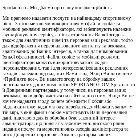
Sportano.ua - Ми дбаємо про вашу конфіденційність
Ми прагнемо надавати послуги на найвищому спортивному
рівні. З цією метою ми використовуємо файли cookie та
мобільні рекламні ідентифікатори, які забезпечують належне
функціонування сервісу, а після отримання Вашої згоди –
також для аналітичних цілей та персоналізації реклами, тобто
для відображення персоналізованого контенту та реклами,
адаптованих до Ваших інтересів, а також для вимірювання
їхньої ефективності. Файли cookie та мобільні рекламні
ідентифікатори можуть використовуватися як для
персоналізованих, так і для неперсоналізованих рекламних
заходів - залежно від наданих Вами згод. Якщо Ви натиснете
«Прийняти все», Ви надасте згоду на обробку ваших
персональних даних компанією SPORTANO.COM Sp. z o.o. та
її Довіреними партнерами, у тому числі на персоналізацію
реклами, що відображається на сайті та поза ним. Якщо Ви не
хочете надавати згоду, хочете обмежити її обсяг або
відкликати вже надану згоду, перейдіть до «Налаштувань». У
тій мірі, в якій файли cookie міститимуть Ваші персональні
дані, підставою для їх обробки буде законний інтерес
адміністратора, що полягає у забезпеченні високого рівня
надання послуг та маркетингових заходів адміністратора та
його Довірених партнерів. Адміністратором ваших