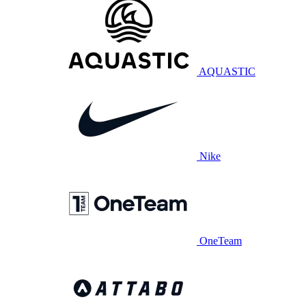
AQUASTIC
Nike
OneTeam