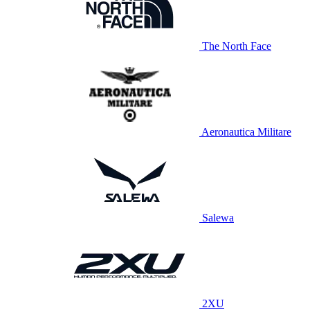
The North Face
Aeronautica Militare
Salewa
2XU