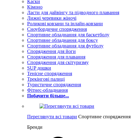
Каски
Кімоно
Ласти для дайвінгу та підводного плавання
Лижні черевики жіночі
Роликові ковзани та інлайн-ковзани
Сноубордичне спорядження
Спортивне обладнання для баскетболу
Спортивне обладнання для боксу
Спортивне обладнання для футболу
Спорядження для йоги
Спорядження для плавання
Спорядження для скітуризму
SUP дошки
Тенісне спорядження
Трекінгові палиці
Туристичне спорядження
Фітнес-обладнання
Побачити більше...
Переглянути всі товари
Спортивне спорядження
Бренди