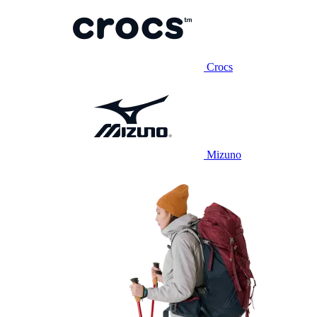
Crocs
Mizuno