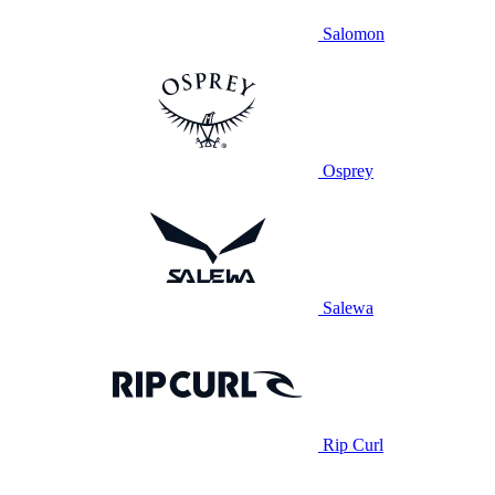
Salomon
Osprey
Salewa
Rip Curl