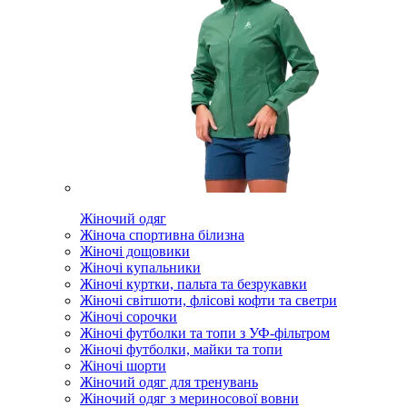
Жіночий одяг
Жіноча спортивна білизна
Жіночі дощовики
Жіночі купальники
Жіночі куртки, пальта та безрукавки
Жіночі світшоти, флісові кофти та светри
Жіночі сорочки
Жіночі футболки та топи з УФ-фільтром
Жіночі футболки, майки та топи
Жіночі шорти
Жіночий одяг для тренувань
Жіночий одяг з мериносової вовни