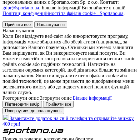
персональних даних є Sportano.com Sp. z o.o. Контакт:
gdpr@sportano.ua
. Більше інформації Ви знайдете в нашій
Політиці конфіденційності та файлів cookie - Sportano.ua
.
Прийняти все
Налаштування
Налаштування
Коли Ви відвідуєте веб-сайт або використовуєте програму,
інформація може збиратися або зберігатися (наприклад, за
допомогою Вашого браузера). Оскільки ми хочемо залишити
Вам вирішувати, як Ви використовуєте наші послуги, Ви
можете самостійно контролювати використання певних типів
файлів cookie або подібних технологій. Натисніть на
заголовки окремих категорій, щоб дізнатися більше та змінити
налаштування. Якщо ви відхилите певні файли cookie або
подібні технології, це може призвести до відображення менш
релевантного вмісту або до недоступності певних функцій
наших служб.
Розгорнути опис
Згорнути опис
Більше інформації
Підтвердити вибір
Прийняти все
Повернутися до налаштувань
Завантажте додаток на свій телефон та отримайте знижку
400 грн!
Пошук за товаром, категорією чи брендом