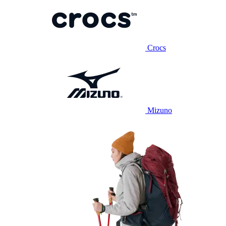
Crocs
Mizuno