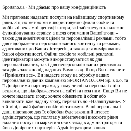
Sportano.ua - Ми дбаємо про вашу конфіденційність
Ми прагнемо надавати послуги на найвищому спортивному
рівні. З цією метою ми використовуємо файли cookie та
мобільні рекламні ідентифікатори, які забезпечують належне
функціонування сервісу, а після отримання Вашої згоди –
також для аналітичних цілей та персоналізації реклами, тобто
для відображення персоналізованого контенту та реклами,
адаптованих до Ваших інтересів, а також для вимірювання
їхньої ефективності. Файли cookie та мобільні рекламні
ідентифікатори можуть використовуватися як для
персоналізованих, так і для неперсоналізованих рекламних
заходів - залежно від наданих Вами згод. Якщо Ви натиснете
«Прийняти все», Ви надасте згоду на обробку ваших
персональних даних компанією SPORTANO.COM Sp. z o.o. та
її Довіреними партнерами, у тому числі на персоналізацію
реклами, що відображається на сайті та поза ним. Якщо Ви не
хочете надавати згоду, хочете обмежити її обсяг або
відкликати вже надану згоду, перейдіть до «Налаштувань». У
тій мірі, в якій файли cookie міститимуть Ваші персональні
дані, підставою для їх обробки буде законний інтерес
адміністратора, що полягає у забезпеченні високого рівня
надання послуг та маркетингових заходів адміністратора та
його Довірених партнерів. Адміністратором ваших