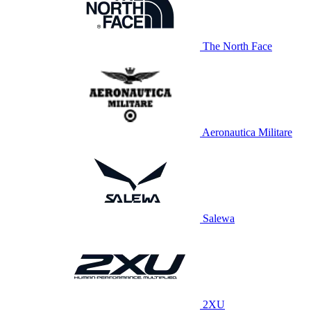
The North Face
Aeronautica Militare
Salewa
2XU