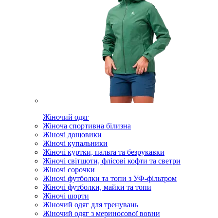
Жіночий одяг
Жіноча спортивна білизна
Жіночі дощовики
Жіночі купальники
Жіночі куртки, пальта та безрукавки
Жіночі світшоти, флісові кофти та светри
Жіночі сорочки
Жіночі футболки та топи з УФ-фільтром
Жіночі футболки, майки та топи
Жіночі шорти
Жіночий одяг для тренувань
Жіночий одяг з мериносової вовни