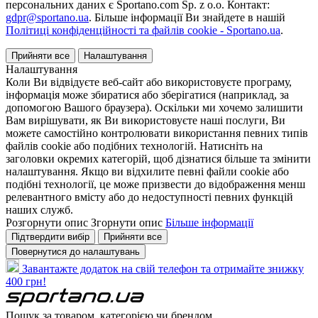
персональних даних є Sportano.com Sp. z o.o. Контакт:
gdpr@sportano.ua
. Більше інформації Ви знайдете в нашій
Політиці конфіденційності та файлів cookie - Sportano.ua
.
Прийняти все
Налаштування
Налаштування
Коли Ви відвідуєте веб-сайт або використовуєте програму,
інформація може збиратися або зберігатися (наприклад, за
допомогою Вашого браузера). Оскільки ми хочемо залишити
Вам вирішувати, як Ви використовуєте наші послуги, Ви
можете самостійно контролювати використання певних типів
файлів cookie або подібних технологій. Натисніть на
заголовки окремих категорій, щоб дізнатися більше та змінити
налаштування. Якщо ви відхилите певні файли cookie або
подібні технології, це може призвести до відображення менш
релевантного вмісту або до недоступності певних функцій
наших служб.
Розгорнути опис
Згорнути опис
Більше інформації
Підтвердити вибір
Прийняти все
Повернутися до налаштувань
Завантажте додаток на свій телефон та отримайте знижку
400 грн!
Пошук за товаром, категорією чи брендом