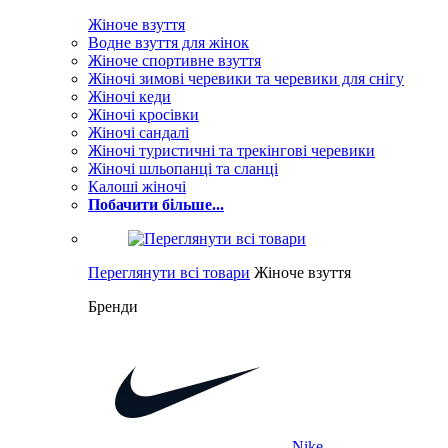
Жіноче взуття
Водне взуття для жінок
Жіноче спортивне взуття
Жіночі зимові черевики та черевики для снігу
Жіночі кеди
Жіночі кросівки
Жіночі сандалі
Жіночі туристичні та трекінгові черевики
Жіночі шльопанці та сланці
Калоші жіночі
Побачити більше...
Переглянути всі товари
Жіноче взуття
Бренди
Nike