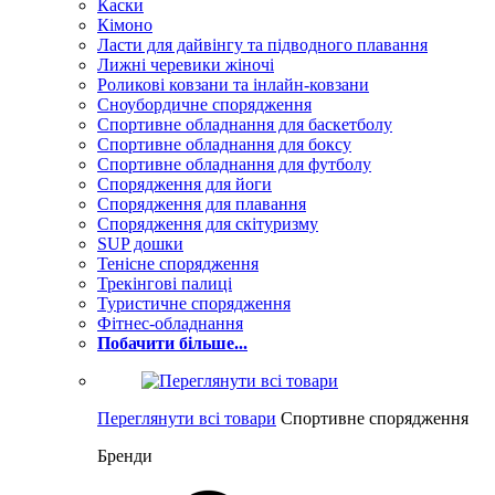
Каски
Кімоно
Ласти для дайвінгу та підводного плавання
Лижні черевики жіночі
Роликові ковзани та інлайн-ковзани
Сноубордичне спорядження
Спортивне обладнання для баскетболу
Спортивне обладнання для боксу
Спортивне обладнання для футболу
Спорядження для йоги
Спорядження для плавання
Спорядження для скітуризму
SUP дошки
Тенісне спорядження
Трекінгові палиці
Туристичне спорядження
Фітнес-обладнання
Побачити більше...
Переглянути всі товари
Спортивне спорядження
Бренди