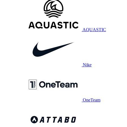
AQUASTIC
Nike
OneTeam