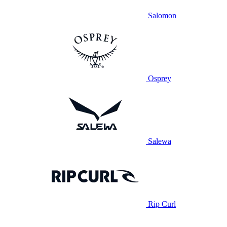
Salomon
Osprey
Salewa
Rip Curl