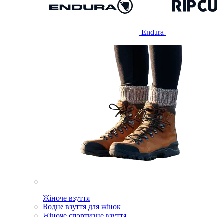
Endura
Жіноче взуття
Водне взуття для жінок
Жіноче спортивне взуття