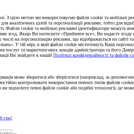
. З цією метою ми використовуємо файли cookie та мобільні рек
 для аналітичних цілей та персоналізації реклами, тобто для ві
ті. Файли cookie та мобільні рекламні ідентифікатори можуть вик
Вами згод. Якщо Ви натиснете «Прийняти все», Ви надасте згод
числі на персоналізацію реклами, що відображається на сайті та
увань». У тій мірі, в якій файли cookie міститимуть Ваші персонал
ння послуг та маркетингових заходів адміністратора та його Дов
мації Ви знайдете в нашій
Політиці конфіденційності та файлів coo
ормація може збиратися або зберігатися (наприклад, за допомог
мостійно контролювати використання певних типів файлів cookie
 ви відхилите певні файли cookie або подібні технології, це мо
0 грн!