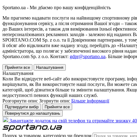
Sportano.ua - Ми дбаємо про вашу конфіденційність
Ми прагнемо надавати послуги на найвищому спортивному рівні
функціонування сервісу, а після отримання Вашої згоди – також
до Ваших інтересів, а також для вимірювання їхньої ефективнос
неперсоналізованих рекламних заходів - залежно від наданих 
SPORTANO.COM Sp. z o.o. та її Довіреними партнерами, у тому 
її обсяг або відкликати вже надану згоду, перейдіть до «Налашт
адміністратора, що полягає у забезпеченні високого рівня нада
Sportano.com Sp. z o.o. Контакт:
gdpr@sportano.ua
. Більше інфор
Прийняти все
Налаштування
Налаштування
Коли Ви відвідуєте веб-сайт або використовуєте програму, інф
вирішувати, як Ви використовуєте наші послуги, Ви можете са
категорій, щоб дізнатися більше та змінити налаштування. Якщо
недоступності певних функцій наших служб.
Розгорнути опис
Згорнути опис
Більше інформації
Підтвердити вибір
Прийняти все
Повернутися до налаштувань
Завантажте додаток на свій телефон та отримайте знижку 40
Пошук за товаром, категорією чи брендом