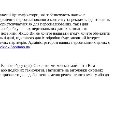
ламні ідентифікатори, які забезпечують належне
дображення персоналізованого контенту та реклами, адаптованих
ористовуватися як для персоналізованих, так і для
у на обробку ваших персональних даних компанією
 поза ним. Якщо Ви не хочете надавати згоду, хочете обмежити
ьні дані, підставою для їх обробки буде законний інтерес
ірених партнерів. Адміністратором ваших персональних даних є
kie - Sportano.ua
.
ою Вашого браузера). Оскільки ми хочемо залишити Вам
 або подібних технологій. Натисніть на заголовки окремих
же призвести до відображення менш релевантного вмісту або до