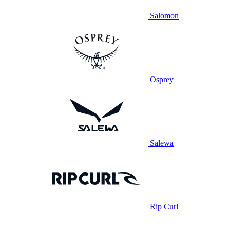
Salomon
Osprey
Salewa
Rip Curl