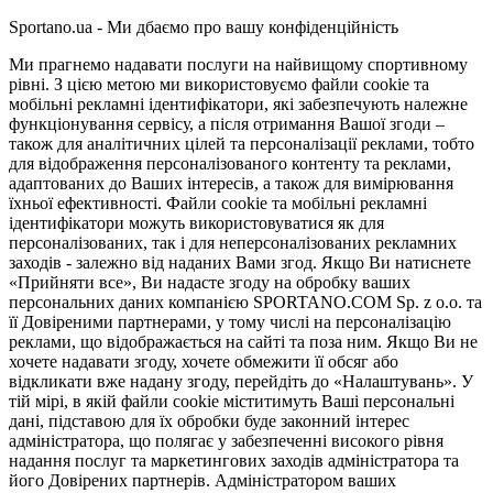
Sportano.ua - Ми дбаємо про вашу конфіденційність
Ми прагнемо надавати послуги на найвищому спортивному
рівні. З цією метою ми використовуємо файли cookie та
мобільні рекламні ідентифікатори, які забезпечують належне
функціонування сервісу, а після отримання Вашої згоди –
також для аналітичних цілей та персоналізації реклами, тобто
для відображення персоналізованого контенту та реклами,
адаптованих до Ваших інтересів, а також для вимірювання
їхньої ефективності. Файли cookie та мобільні рекламні
ідентифікатори можуть використовуватися як для
персоналізованих, так і для неперсоналізованих рекламних
заходів - залежно від наданих Вами згод. Якщо Ви натиснете
«Прийняти все», Ви надасте згоду на обробку ваших
персональних даних компанією SPORTANO.COM Sp. z o.o. та
її Довіреними партнерами, у тому числі на персоналізацію
реклами, що відображається на сайті та поза ним. Якщо Ви не
хочете надавати згоду, хочете обмежити її обсяг або
відкликати вже надану згоду, перейдіть до «Налаштувань». У
тій мірі, в якій файли cookie міститимуть Ваші персональні
дані, підставою для їх обробки буде законний інтерес
адміністратора, що полягає у забезпеченні високого рівня
надання послуг та маркетингових заходів адміністратора та
його Довірених партнерів. Адміністратором ваших