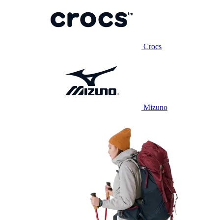
Crocs
Mizuno