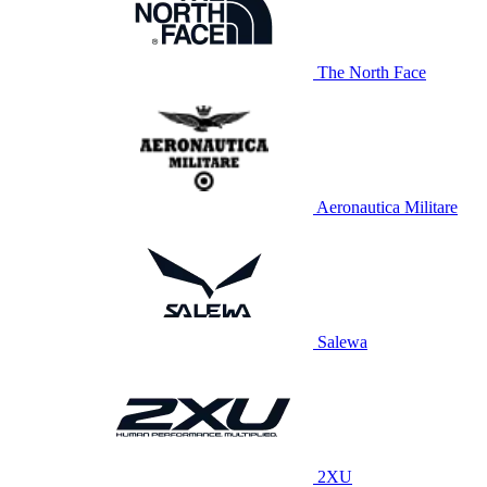
The North Face
Aeronautica Militare
Salewa
2XU