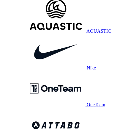
AQUASTIC
Nike
OneTeam