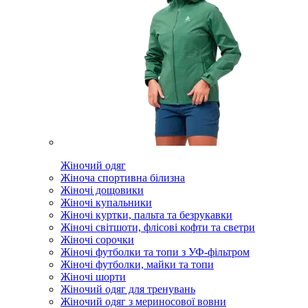
Жіночий одяг
Жіноча спортивна білизна
Жіночі дощовики
Жіночі купальники
Жіночі куртки, пальта та безрукавки
Жіночі світшоти, флісові кофти та светри
Жіночі сорочки
Жіночі футболки та топи з УФ-фільтром
Жіночі футболки, майки та топи
Жіночі шорти
Жіночий одяг для тренувань
Жіночий одяг з мериносової вовни