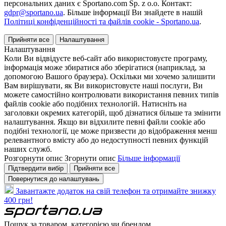
персональних даних є Sportano.com Sp. z o.o. Контакт:
gdpr@sportano.ua
. Більше інформації Ви знайдете в нашій
Політиці конфіденційності та файлів cookie - Sportano.ua
.
Прийняти все
Налаштування
Налаштування
Коли Ви відвідуєте веб-сайт або використовуєте програму,
інформація може збиратися або зберігатися (наприклад, за
допомогою Вашого браузера). Оскільки ми хочемо залишити
Вам вирішувати, як Ви використовуєте наші послуги, Ви
можете самостійно контролювати використання певних типів
файлів cookie або подібних технологій. Натисніть на
заголовки окремих категорій, щоб дізнатися більше та змінити
налаштування. Якщо ви відхилите певні файли cookie або
подібні технології, це може призвести до відображення менш
релевантного вмісту або до недоступності певних функцій
наших служб.
Розгорнути опис
Згорнути опис
Більше інформації
Підтвердити вибір
Прийняти все
Повернутися до налаштувань
Завантажте додаток на свій телефон та отримайте знижку
400 грн!
Пошук за товаром, категорією чи брендом