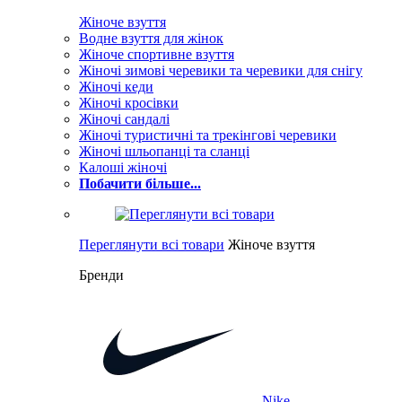
Жіноче взуття
Водне взуття для жінок
Жіноче спортивне взуття
Жіночі зимові черевики та черевики для снігу
Жіночі кеди
Жіночі кросівки
Жіночі сандалі
Жіночі туристичні та трекінгові черевики
Жіночі шльопанці та сланці
Калоші жіночі
Побачити більше...
Переглянути всі товари
Жіноче взуття
Бренди
Nike