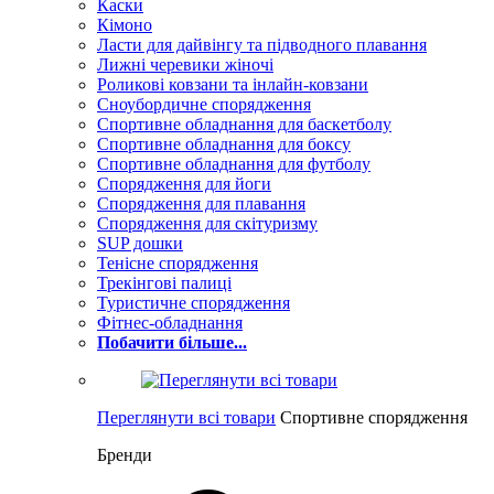
Каски
Кімоно
Ласти для дайвінгу та підводного плавання
Лижні черевики жіночі
Роликові ковзани та інлайн-ковзани
Сноубордичне спорядження
Спортивне обладнання для баскетболу
Спортивне обладнання для боксу
Спортивне обладнання для футболу
Спорядження для йоги
Спорядження для плавання
Спорядження для скітуризму
SUP дошки
Тенісне спорядження
Трекінгові палиці
Туристичне спорядження
Фітнес-обладнання
Побачити більше...
Переглянути всі товари
Спортивне спорядження
Бренди