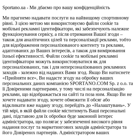
Sportano.ua - Ми дбаємо про вашу конфіденційність
Ми прагнемо надавати послуги на найвищому спортивному
рівні. З цією метою ми використовуємо файли cookie та
мобільні рекламні ідентифікатори, які забезпечують належне
функціонування сервісу, а після отримання Вашої згоди –
також для аналітичних цілей та персоналізації реклами, тобто
для відображення персоналізованого контенту та реклами,
адаптованих до Ваших інтересів, а також для вимірювання
їхньої ефективності. Файли cookie та мобільні рекламні
ідентифікатори можуть використовуватися як для
персоналізованих, так і для неперсоналізованих рекламних
заходів - залежно від наданих Вами згод. Якщо Ви натиснете
«Прийняти все», Ви надасте згоду на обробку ваших
персональних даних компанією SPORTANO.COM Sp. z o.o. та
її Довіреними партнерами, у тому числі на персоналізацію
реклами, що відображається на сайті та поза ним. Якщо Ви не
хочете надавати згоду, хочете обмежити її обсяг або
відкликати вже надану згоду, перейдіть до «Налаштувань». У
тій мірі, в якій файли cookie міститимуть Ваші персональні
дані, підставою для їх обробки буде законний інтерес
адміністратора, що полягає у забезпеченні високого рівня
надання послуг та маркетингових заходів адміністратора та
його Довірених партнерів. Адміністратором ваших