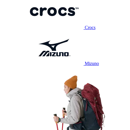
Crocs
Mizuno