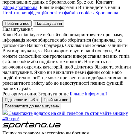
персональних даних є Sportano.com Sp. z o.o. Контакт:
gdpr@sportano.ua
. Більше інформації Ви знайдете в нашій
Політиці конфіденційності та файлів cookie - Sportano.ua
.
Прийняти все
Налаштування
Налаштування
Коли Ви відвідуєте веб-сайт або використовуєте програму,
інформація може збиратися або зберігатися (наприклад, за
допомогою Вашого браузера). Оскільки ми хочемо залишити
Вам вирішувати, як Ви використовуєте наші послуги, Ви
можете самостійно контролювати використання певних типів
файлів cookie або подібних технологій. Натисніть на
заголовки окремих категорій, щоб дізнатися більше та змінити
налаштування. Якщо ви відхилите певні файли cookie або
подібні технології, це може призвести до відображення менш
релевантного вмісту або до недоступності певних функцій
наших служб.
Розгорнути опис
Згорнути опис
Більше інформації
Підтвердити вибір
Прийняти все
Повернутися до налаштувань
Завантажте додаток на свій телефон та отримайте знижку
400 грн!
Пошук за товаром, категорією чи брендом