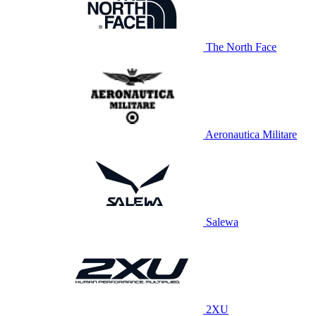
The North Face
Aeronautica Militare
Salewa
2XU