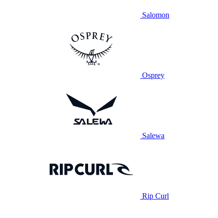
Salomon
Osprey
Salewa
Rip Curl