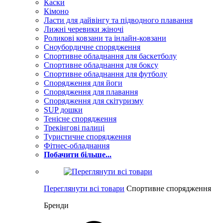
Каски
Кімоно
Ласти для дайвінгу та підводного плавання
Лижні черевики жіночі
Роликові ковзани та інлайн-ковзани
Сноубордичне спорядження
Спортивне обладнання для баскетболу
Спортивне обладнання для боксу
Спортивне обладнання для футболу
Спорядження для йоги
Спорядження для плавання
Спорядження для скітуризму
SUP дошки
Тенісне спорядження
Трекінгові палиці
Туристичне спорядження
Фітнес-обладнання
Побачити більше...
Переглянути всі товари
Спортивне спорядження
Бренди