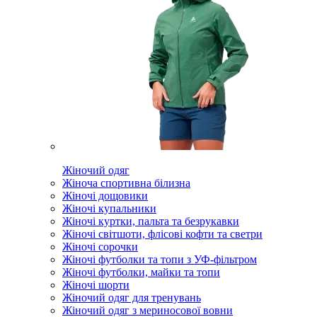
Жіночий одяг
Жіноча спортивна білизна
Жіночі дощовики
Жіночі купальники
Жіночі куртки, пальта та безрукавки
Жіночі світшоти, флісові кофти та светри
Жіночі сорочки
Жіночі футболки та топи з УФ-фільтром
Жіночі футболки, майки та топи
Жіночі шорти
Жіночий одяг для тренувань
Жіночий одяг з мериносової вовни