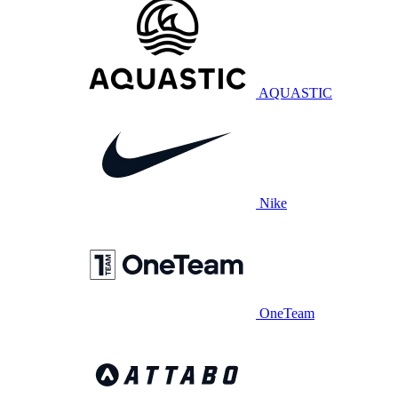
AQUASTIC
Nike
OneTeam