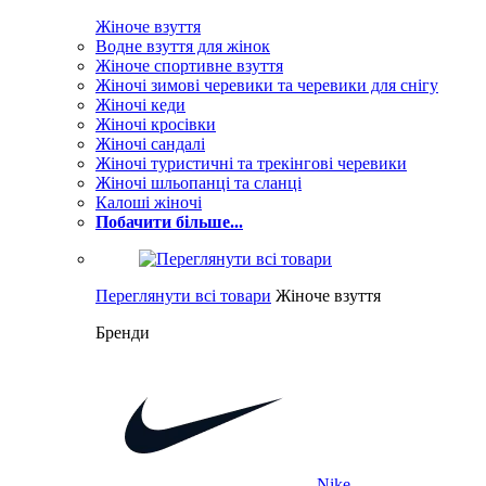
Жіноче взуття
Водне взуття для жінок
Жіноче спортивне взуття
Жіночі зимові черевики та черевики для снігу
Жіночі кеди
Жіночі кросівки
Жіночі сандалі
Жіночі туристичні та трекінгові черевики
Жіночі шльопанці та сланці
Калоші жіночі
Побачити більше...
Переглянути всі товари
Жіноче взуття
Бренди
Nike