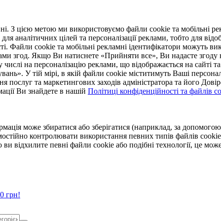
. З цією метою ми використовуємо файли cookie та мобільні рек
 для аналітичних цілей та персоналізації реклами, тобто для ві
ті. Файли cookie та мобільні рекламні ідентифікатори можуть вик
Вами згод. Якщо Ви натиснете «Прийняти все», Ви надасте згод
числі на персоналізацію реклами, що відображається на сайті та
увань». У тій мірі, в якій файли cookie міститимуть Ваші персонал
ння послуг та маркетингових заходів адміністратора та його Дов
мації Ви знайдете в нашій
Політиці конфіденційності та файлів coo
ормація може збиратися або зберігатися (наприклад, за допомог
мостійно контролювати використання певних типів файлів cookie
 ви відхилите певні файли cookie або подібні технології, це мо
0 грн!