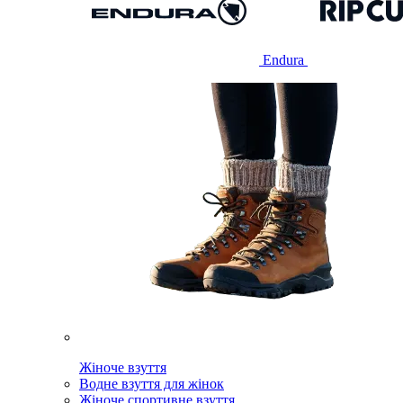
Endura
Жіноче взуття
Водне взуття для жінок
Жіноче спортивне взуття