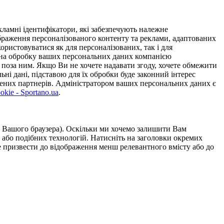
ламні ідентифікатори, які забезпечують належне
дображення персоналізованого контенту та реклами, адаптованих
ористовуватися як для персоналізованих, так і для
у на обробку ваших персональних даних компанією
 поза ним. Якщо Ви не хочете надавати згоду, хочете обмежити
ьні дані, підставою для їх обробки буде законний інтерес
ірених партнерів. Адміністратором ваших персональних даних є
kie - Sportano.ua
.
ою Вашого браузера). Оскільки ми хочемо залишити Вам
 або подібних технологій. Натисніть на заголовки окремих
же призвести до відображення менш релевантного вмісту або до