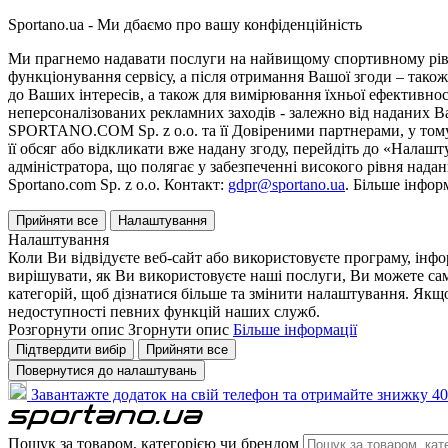
Sportano.ua - Ми дбаємо про вашу конфіденційність
Ми прагнемо надавати послуги на найвищому спортивному рівні
функціонування сервісу, а після отримання Вашої згоди – також
до Ваших інтересів, а також для вимірювання їхньої ефективнос
неперсоналізованих рекламних заходів - залежно від наданих 
SPORTANO.COM Sp. z o.o. та її Довіреними партнерами, у тому 
її обсяг або відкликати вже надану згоду, перейдіть до «Налашт
адміністратора, що полягає у забезпеченні високого рівня нада
Sportano.com Sp. z o.o. Контакт:
gdpr@sportano.ua
. Більше інфор
Прийняти все
Налаштування
Налаштування
Коли Ви відвідуєте веб-сайт або використовуєте програму, інф
вирішувати, як Ви використовуєте наші послуги, Ви можете са
категорій, щоб дізнатися більше та змінити налаштування. Якщо
недоступності певних функцій наших служб.
Розгорнути опис
Згорнути опис
Більше інформації
Підтвердити вибір
Прийняти все
Повернутися до налаштувань
Завантажте додаток на свій телефон та отримайте знижку 40
Пошук за товаром, категорією чи брендом