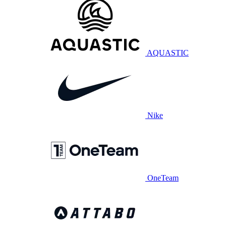
AQUASTIC
Nike
OneTeam