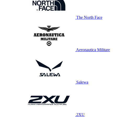
The North Face
Aeronautica Militare
Salewa
2XU