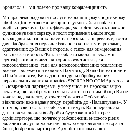
Sportano.ua - Ми дбаємо про вашу конфіденційність
Ми прагнемо надавати послуги на найвищому спортивному
рівні. З цією метою ми використовуємо файли cookie та
мобільні рекламні ідентифікатори, які забезпечують належне
функціонування сервісу, а після отримання Вашої згоди –
також для аналітичних цілей та персоналізації реклами, тобто
для відображення персоналізованого контенту та реклами,
адаптованих до Ваших інтересів, а також для вимірювання
їхньої ефективності. Файли cookie та мобільні рекламні
ідентифікатори можуть використовуватися як для
персоналізованих, так і для неперсоналізованих рекламних
заходів - залежно від наданих Вами згод. Якщо Ви натиснете
«Прийняти все», Ви надасте згоду на обробку ваших
персональних даних компанією SPORTANO.COM Sp. z o.o. та
її Довіреними партнерами, у тому числі на персоналізацію
реклами, що відображається на сайті та поза ним. Якщо Ви не
хочете надавати згоду, хочете обмежити її обсяг або
відкликати вже надану згоду, перейдіть до «Налаштувань». У
тій мірі, в якій файли cookie міститимуть Ваші персональні
дані, підставою для їх обробки буде законний інтерес
адміністратора, що полягає у забезпеченні високого рівня
надання послуг та маркетингових заходів адміністратора та
його Довірених партнерів. Адміністратором ваших