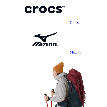
Crocs
Mizuno