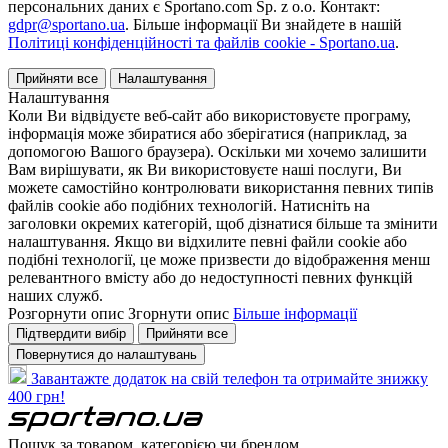
персональних даних є Sportano.com Sp. z o.o. Контакт:
gdpr@sportano.ua
. Більше інформації Ви знайдете в нашій
Політиці конфіденційності та файлів cookie - Sportano.ua
.
Прийняти все
Налаштування
Налаштування
Коли Ви відвідуєте веб-сайт або використовуєте програму,
інформація може збиратися або зберігатися (наприклад, за
допомогою Вашого браузера). Оскільки ми хочемо залишити
Вам вирішувати, як Ви використовуєте наші послуги, Ви
можете самостійно контролювати використання певних типів
файлів cookie або подібних технологій. Натисніть на
заголовки окремих категорій, щоб дізнатися більше та змінити
налаштування. Якщо ви відхилите певні файли cookie або
подібні технології, це може призвести до відображення менш
релевантного вмісту або до недоступності певних функцій
наших служб.
Розгорнути опис
Згорнути опис
Більше інформації
Підтвердити вибір
Прийняти все
Повернутися до налаштувань
Завантажте додаток на свій телефон та отримайте знижку
400 грн!
Пошук за товаром, категорією чи брендом