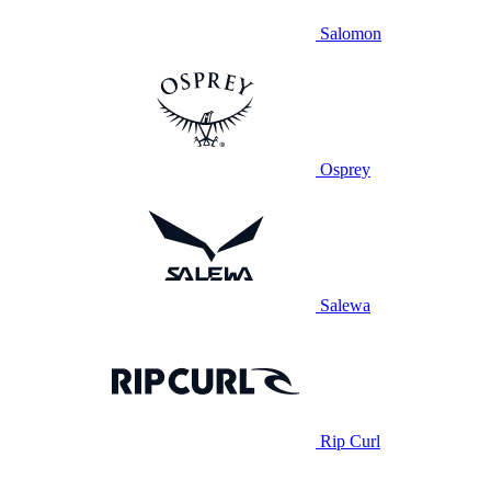
Salomon
Osprey
Salewa
Rip Curl