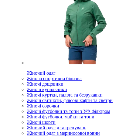
Жіночий одяг
Жіноча спортивна білизна
Жіночі дощовики
Жіночі купальники
Жіночі куртки, пальта та безрукавки
Жіночі світшоти, флісові кофти та светри
Жіночі сорочки
Жіночі футболки та топи з УФ-фільтром
Жіночі футболки, майки та топи
Жіночі шорти
Жіночий одяг для тренувань
Жіночий одяг з мериносової вовни