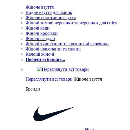
Жіноче взуття
Водне взуття для жінок
Жіноче спортивне взуття
Жіночі зимові черевики та черевики для снігу
Жіночі кеди
Жіночі кросівки
Жіночі сандалі
Жіночі туристичні та трекінгові черевики
Жіночі шльопанці та сланці
Калоші жіночі
Побачити більше...
Переглянути всі товари
Жіноче взуття
Бренди
Nike