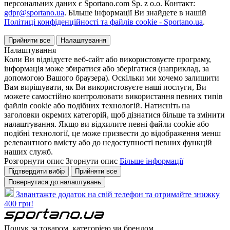
персональних даних є Sportano.com Sp. z o.o. Контакт:
gdpr@sportano.ua
. Більше інформації Ви знайдете в нашій
Політиці конфіденційності та файлів cookie - Sportano.ua
.
Прийняти все
Налаштування
Налаштування
Коли Ви відвідуєте веб-сайт або використовуєте програму,
інформація може збиратися або зберігатися (наприклад, за
допомогою Вашого браузера). Оскільки ми хочемо залишити
Вам вирішувати, як Ви використовуєте наші послуги, Ви
можете самостійно контролювати використання певних типів
файлів cookie або подібних технологій. Натисніть на
заголовки окремих категорій, щоб дізнатися більше та змінити
налаштування. Якщо ви відхилите певні файли cookie або
подібні технології, це може призвести до відображення менш
релевантного вмісту або до недоступності певних функцій
наших служб.
Розгорнути опис
Згорнути опис
Більше інформації
Підтвердити вибір
Прийняти все
Повернутися до налаштувань
Завантажте додаток на свій телефон та отримайте знижку
400 грн!
Пошук за товаром, категорією чи брендом