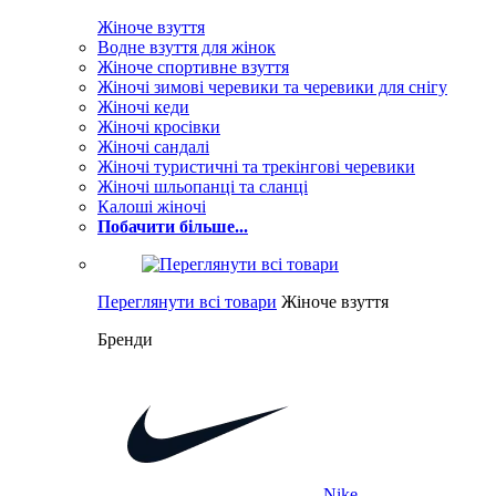
Жіноче взуття
Водне взуття для жінок
Жіноче спортивне взуття
Жіночі зимові черевики та черевики для снігу
Жіночі кеди
Жіночі кросівки
Жіночі сандалі
Жіночі туристичні та трекінгові черевики
Жіночі шльопанці та сланці
Калоші жіночі
Побачити більше...
Переглянути всі товари
Жіноче взуття
Бренди
Nike