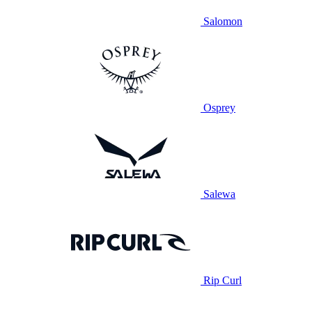
Salomon
Osprey
Salewa
Rip Curl