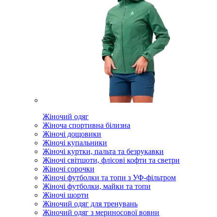
Жіночий одяг
Жіноча спортивна білизна
Жіночі дощовики
Жіночі купальники
Жіночі куртки, пальта та безрукавки
Жіночі світшоти, флісові кофти та светри
Жіночі сорочки
Жіночі футболки та топи з УФ-фільтром
Жіночі футболки, майки та топи
Жіночі шорти
Жіночий одяг для тренувань
Жіночий одяг з мериносової вовни