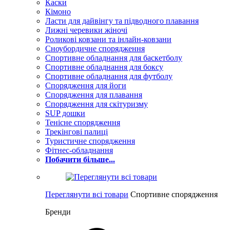
Каски
Кімоно
Ласти для дайвінгу та підводного плавання
Лижні черевики жіночі
Роликові ковзани та інлайн-ковзани
Сноубордичне спорядження
Спортивне обладнання для баскетболу
Спортивне обладнання для боксу
Спортивне обладнання для футболу
Спорядження для йоги
Спорядження для плавання
Спорядження для скітуризму
SUP дошки
Тенісне спорядження
Трекінгові палиці
Туристичне спорядження
Фітнес-обладнання
Побачити більше...
Переглянути всі товари
Спортивне спорядження
Бренди