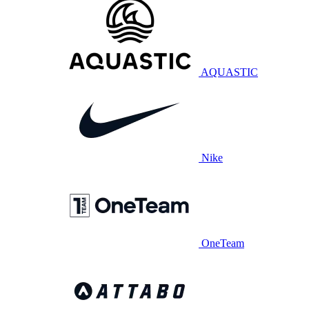
AQUASTIC
Nike
OneTeam