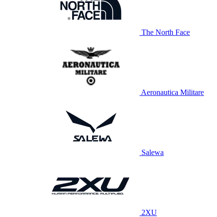
The North Face
Aeronautica Militare
Salewa
2XU