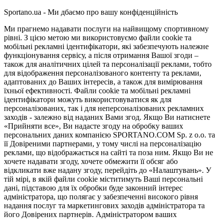
Sportano.ua - Ми дбаємо про вашу конфіденційність
Ми прагнемо надавати послуги на найвищому спортивному
рівні. З цією метою ми використовуємо файли cookie та
мобільні рекламні ідентифікатори, які забезпечують належне
функціонування сервісу, а після отримання Вашої згоди –
також для аналітичних цілей та персоналізації реклами, тобто
для відображення персоналізованого контенту та реклами,
адаптованих до Ваших інтересів, а також для вимірювання
їхньої ефективності. Файли cookie та мобільні рекламні
ідентифікатори можуть використовуватися як для
персоналізованих, так і для неперсоналізованих рекламних
заходів - залежно від наданих Вами згод. Якщо Ви натиснете
«Прийняти все», Ви надасте згоду на обробку ваших
персональних даних компанією SPORTANO.COM Sp. z o.o. та
її Довіреними партнерами, у тому числі на персоналізацію
реклами, що відображається на сайті та поза ним. Якщо Ви не
хочете надавати згоду, хочете обмежити її обсяг або
відкликати вже надану згоду, перейдіть до «Налаштувань». У
тій мірі, в якій файли cookie міститимуть Ваші персональні
дані, підставою для їх обробки буде законний інтерес
адміністратора, що полягає у забезпеченні високого рівня
надання послуг та маркетингових заходів адміністратора та
його Довірених партнерів. Адміністратором ваших