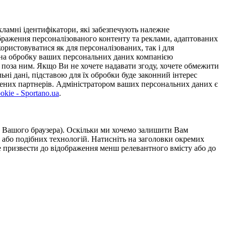
ламні ідентифікатори, які забезпечують належне
дображення персоналізованого контенту та реклами, адаптованих
ористовуватися як для персоналізованих, так і для
у на обробку ваших персональних даних компанією
 поза ним. Якщо Ви не хочете надавати згоду, хочете обмежити
ьні дані, підставою для їх обробки буде законний інтерес
ірених партнерів. Адміністратором ваших персональних даних є
kie - Sportano.ua
.
ою Вашого браузера). Оскільки ми хочемо залишити Вам
 або подібних технологій. Натисніть на заголовки окремих
же призвести до відображення менш релевантного вмісту або до