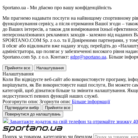
Sportano.ua - Ми дбаємо про вашу конфіденційність
Ми прагнемо надавати послуги на найвищому спортивному рівні
функціонування сервісу, а після отримання Вашої згоди – також
до Ваших інтересів, а також для вимірювання їхньої ефективнос
неперсоналізованих рекламних заходів - залежно від наданих 
SPORTANO.COM Sp. z o.o. та її Довіреними партнерами, у тому 
її обсяг або відкликати вже надану згоду, перейдіть до «Налашт
адміністратора, що полягає у забезпеченні високого рівня нада
Sportano.com Sp. z o.o. Контакт:
gdpr@sportano.ua
. Більше інфор
Прийняти все
Налаштування
Налаштування
Коли Ви відвідуєте веб-сайт або використовуєте програму, інф
вирішувати, як Ви використовуєте наші послуги, Ви можете са
категорій, щоб дізнатися більше та змінити налаштування. Якщо
недоступності певних функцій наших служб.
Розгорнути опис
Згорнути опис
Більше інформації
Підтвердити вибір
Прийняти все
Повернутися до налаштувань
Завантажте додаток на свій телефон та отримайте знижку 40
Пошук за товаром, категорією чи брендом