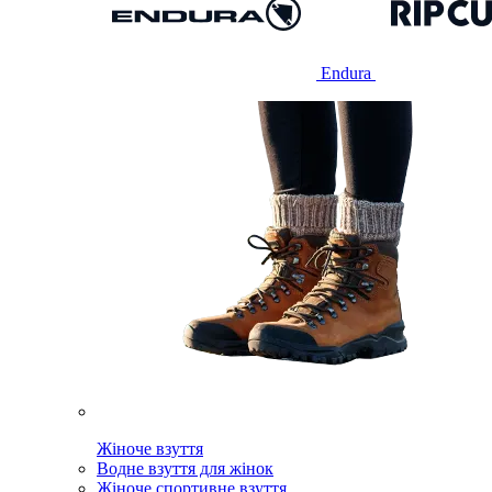
Endura
Жіноче взуття
Водне взуття для жінок
Жіноче спортивне взуття