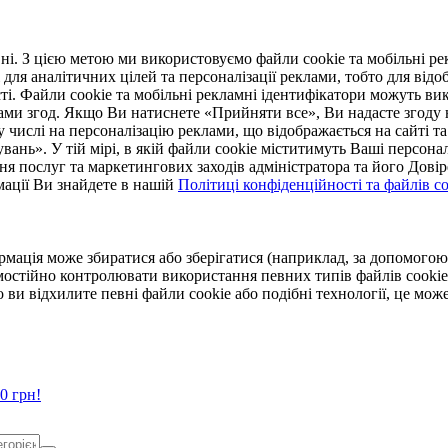
. З цією метою ми використовуємо файли cookie та мобільні рек
 для аналітичних цілей та персоналізації реклами, тобто для ві
ті. Файли cookie та мобільні рекламні ідентифікатори можуть вик
Вами згод. Якщо Ви натиснете «Прийняти все», Ви надасте згод
числі на персоналізацію реклами, що відображається на сайті та
увань». У тій мірі, в якій файли cookie міститимуть Ваші персонал
ння послуг та маркетингових заходів адміністратора та його Дов
мації Ви знайдете в нашій
Політиці конфіденційності та файлів coo
ормація може збиратися або зберігатися (наприклад, за допомог
мостійно контролювати використання певних типів файлів cookie
 ви відхилите певні файли cookie або подібні технології, це мо
0 грн!