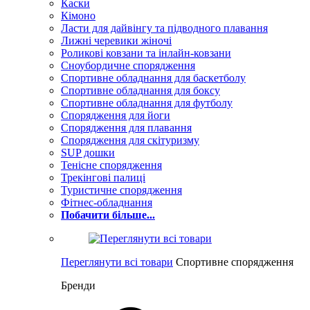
Каски
Кімоно
Ласти для дайвінгу та підводного плавання
Лижні черевики жіночі
Роликові ковзани та інлайн-ковзани
Сноубордичне спорядження
Спортивне обладнання для баскетболу
Спортивне обладнання для боксу
Спортивне обладнання для футболу
Спорядження для йоги
Спорядження для плавання
Спорядження для скітуризму
SUP дошки
Тенісне спорядження
Трекінгові палиці
Туристичне спорядження
Фітнес-обладнання
Побачити більше...
Переглянути всі товари
Спортивне спорядження
Бренди