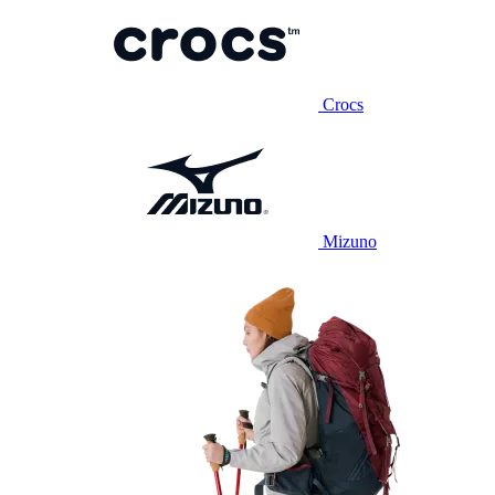
Crocs
Mizuno