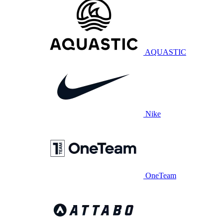
AQUASTIC
Nike
OneTeam