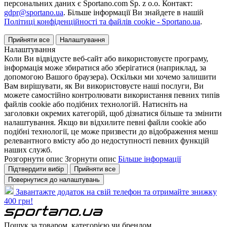
персональних даних є Sportano.com Sp. z o.o. Контакт:
gdpr@sportano.ua
. Більше інформації Ви знайдете в нашій
Політиці конфіденційності та файлів cookie - Sportano.ua
.
Прийняти все
Налаштування
Налаштування
Коли Ви відвідуєте веб-сайт або використовуєте програму,
інформація може збиратися або зберігатися (наприклад, за
допомогою Вашого браузера). Оскільки ми хочемо залишити
Вам вирішувати, як Ви використовуєте наші послуги, Ви
можете самостійно контролювати використання певних типів
файлів cookie або подібних технологій. Натисніть на
заголовки окремих категорій, щоб дізнатися більше та змінити
налаштування. Якщо ви відхилите певні файли cookie або
подібні технології, це може призвести до відображення менш
релевантного вмісту або до недоступності певних функцій
наших служб.
Розгорнути опис
Згорнути опис
Більше інформації
Підтвердити вибір
Прийняти все
Повернутися до налаштувань
Завантажте додаток на свій телефон та отримайте знижку
400 грн!
Пошук за товаром, категорією чи брендом