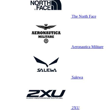
The North Face
Aeronautica Militare
Salewa
2XU