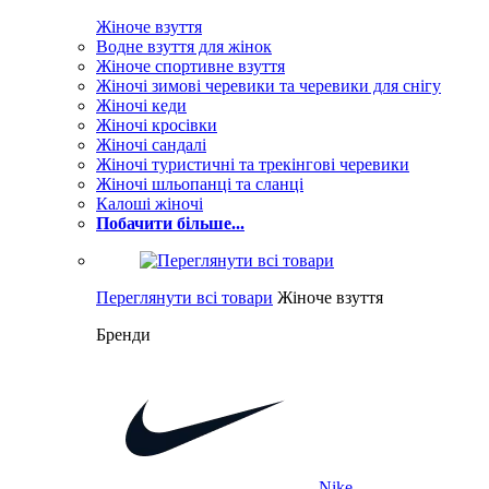
Жіноче взуття
Водне взуття для жінок
Жіноче спортивне взуття
Жіночі зимові черевики та черевики для снігу
Жіночі кеди
Жіночі кросівки
Жіночі сандалі
Жіночі туристичні та трекінгові черевики
Жіночі шльопанці та сланці
Калоші жіночі
Побачити більше...
Переглянути всі товари
Жіноче взуття
Бренди
Nike