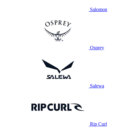
Salomon
Osprey
Salewa
Rip Curl