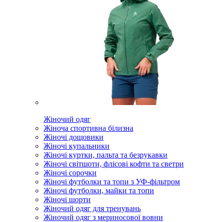
Жіночий одяг
Жіноча спортивна білизна
Жіночі дощовики
Жіночі купальники
Жіночі куртки, пальта та безрукавки
Жіночі світшоти, флісові кофти та светри
Жіночі сорочки
Жіночі футболки та топи з УФ-фільтром
Жіночі футболки, майки та топи
Жіночі шорти
Жіночий одяг для тренувань
Жіночий одяг з мериносової вовни