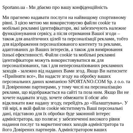
Sportano.ua - Ми дбаємо про вашу конфіденційність
Ми прагнемо надавати послуги на найвищому спортивному
рівні. З цією метою ми використовуємо файли cookie та
мобільні рекламні ідентифікатори, які забезпечують належне
функціонування сервісу, а після отримання Вашої згоди –
також для аналітичних цілей та персоналізації реклами, тобто
для відображення персоналізованого контенту та реклами,
адаптованих до Ваших інтересів, а також для вимірювання
їхньої ефективності. Файли cookie та мобільні рекламні
ідентифікатори можуть використовуватися як для
персоналізованих, так і для неперсоналізованих рекламних
заходів - залежно від наданих Вами згод. Якщо Ви натиснете
«Прийняти все», Ви надасте згоду на обробку ваших
персональних даних компанією SPORTANO.COM Sp. z o.o. та
її Довіреними партнерами, у тому числі на персоналізацію
реклами, що відображається на сайті та поза ним. Якщо Ви не
хочете надавати згоду, хочете обмежити її обсяг або
відкликати вже надану згоду, перейдіть до «Налаштувань». У
тій мірі, в якій файли cookie міститимуть Ваші персональні
дані, підставою для їх обробки буде законний інтерес
адміністратора, що полягає у забезпеченні високого рівня
надання послуг та маркетингових заходів адміністратора та
його Довірених партнерів. Адміністратором ваших