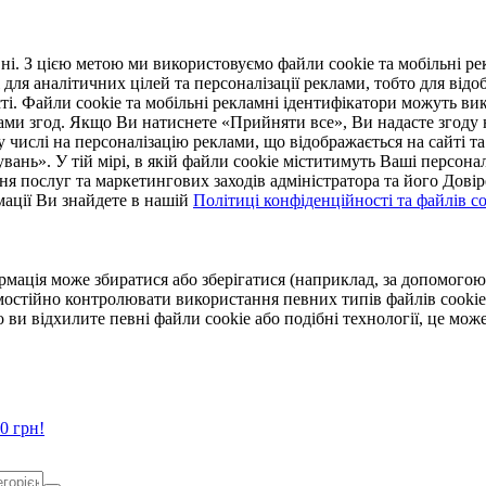
. З цією метою ми використовуємо файли cookie та мобільні рек
 для аналітичних цілей та персоналізації реклами, тобто для ві
ті. Файли cookie та мобільні рекламні ідентифікатори можуть вик
Вами згод. Якщо Ви натиснете «Прийняти все», Ви надасте згод
числі на персоналізацію реклами, що відображається на сайті та
увань». У тій мірі, в якій файли cookie міститимуть Ваші персонал
ння послуг та маркетингових заходів адміністратора та його Дов
мації Ви знайдете в нашій
Політиці конфіденційності та файлів coo
ормація може збиратися або зберігатися (наприклад, за допомог
мостійно контролювати використання певних типів файлів cookie
 ви відхилите певні файли cookie або подібні технології, це мо
0 грн!