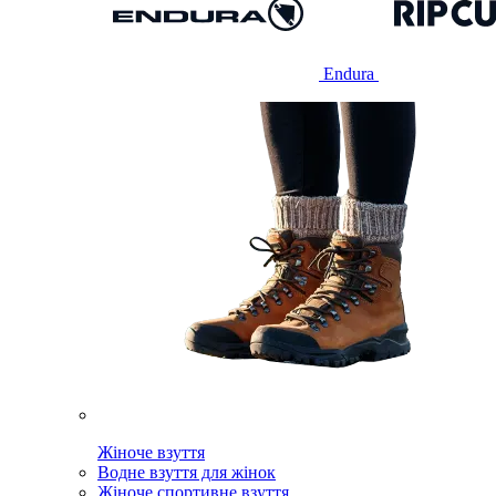
Endura
Жіноче взуття
Водне взуття для жінок
Жіноче спортивне взуття