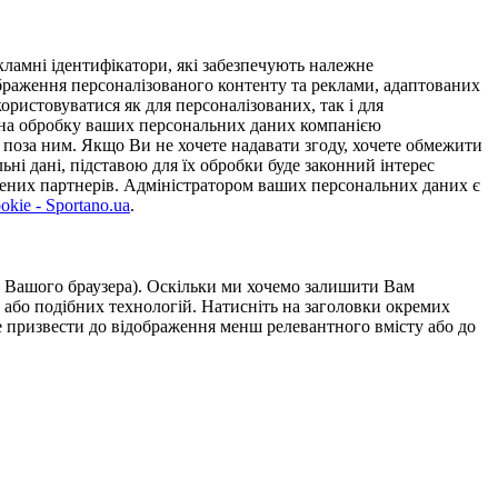
ламні ідентифікатори, які забезпечують належне
дображення персоналізованого контенту та реклами, адаптованих
ористовуватися як для персоналізованих, так і для
у на обробку ваших персональних даних компанією
 поза ним. Якщо Ви не хочете надавати згоду, хочете обмежити
ьні дані, підставою для їх обробки буде законний інтерес
ірених партнерів. Адміністратором ваших персональних даних є
kie - Sportano.ua
.
ою Вашого браузера). Оскільки ми хочемо залишити Вам
 або подібних технологій. Натисніть на заголовки окремих
же призвести до відображення менш релевантного вмісту або до