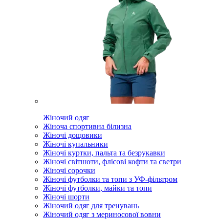
Жіночий одяг
Жіноча спортивна білизна
Жіночі дощовики
Жіночі купальники
Жіночі куртки, пальта та безрукавки
Жіночі світшоти, флісові кофти та светри
Жіночі сорочки
Жіночі футболки та топи з УФ-фільтром
Жіночі футболки, майки та топи
Жіночі шорти
Жіночий одяг для тренувань
Жіночий одяг з мериносової вовни