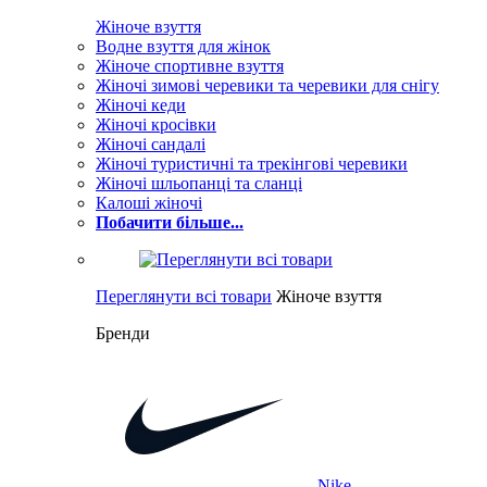
Жіноче взуття
Водне взуття для жінок
Жіноче спортивне взуття
Жіночі зимові черевики та черевики для снігу
Жіночі кеди
Жіночі кросівки
Жіночі сандалі
Жіночі туристичні та трекінгові черевики
Жіночі шльопанці та сланці
Калоші жіночі
Побачити більше...
Переглянути всі товари
Жіноче взуття
Бренди
Nike