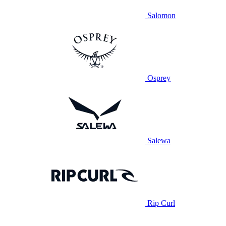
Salomon
Osprey
Salewa
Rip Curl