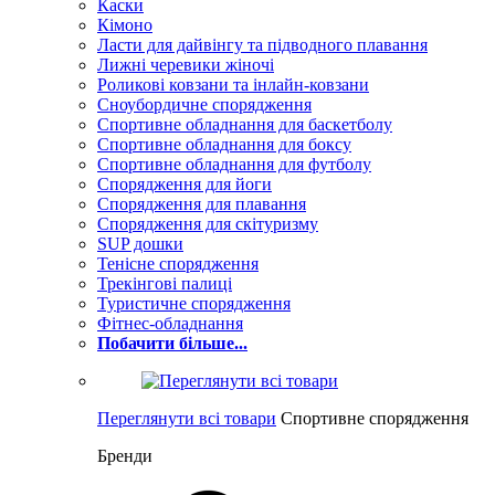
Каски
Кімоно
Ласти для дайвінгу та підводного плавання
Лижні черевики жіночі
Роликові ковзани та інлайн-ковзани
Сноубордичне спорядження
Спортивне обладнання для баскетболу
Спортивне обладнання для боксу
Спортивне обладнання для футболу
Спорядження для йоги
Спорядження для плавання
Спорядження для скітуризму
SUP дошки
Тенісне спорядження
Трекінгові палиці
Туристичне спорядження
Фітнес-обладнання
Побачити більше...
Переглянути всі товари
Спортивне спорядження
Бренди