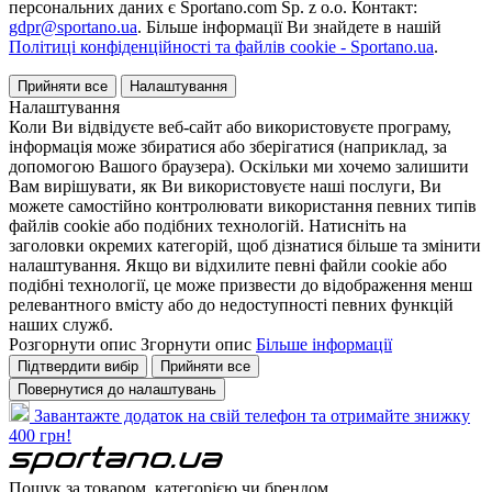
персональних даних є Sportano.com Sp. z o.o. Контакт:
gdpr@sportano.ua
. Більше інформації Ви знайдете в нашій
Політиці конфіденційності та файлів cookie - Sportano.ua
.
Прийняти все
Налаштування
Налаштування
Коли Ви відвідуєте веб-сайт або використовуєте програму,
інформація може збиратися або зберігатися (наприклад, за
допомогою Вашого браузера). Оскільки ми хочемо залишити
Вам вирішувати, як Ви використовуєте наші послуги, Ви
можете самостійно контролювати використання певних типів
файлів cookie або подібних технологій. Натисніть на
заголовки окремих категорій, щоб дізнатися більше та змінити
налаштування. Якщо ви відхилите певні файли cookie або
подібні технології, це може призвести до відображення менш
релевантного вмісту або до недоступності певних функцій
наших служб.
Розгорнути опис
Згорнути опис
Більше інформації
Підтвердити вибір
Прийняти все
Повернутися до налаштувань
Завантажте додаток на свій телефон та отримайте знижку
400 грн!
Пошук за товаром, категорією чи брендом