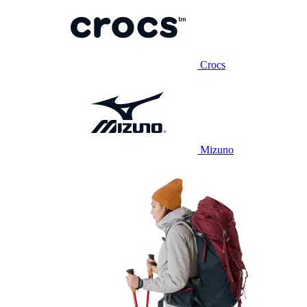
Crocs
Mizuno