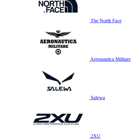
The North Face
Aeronautica Militare
Salewa
2XU