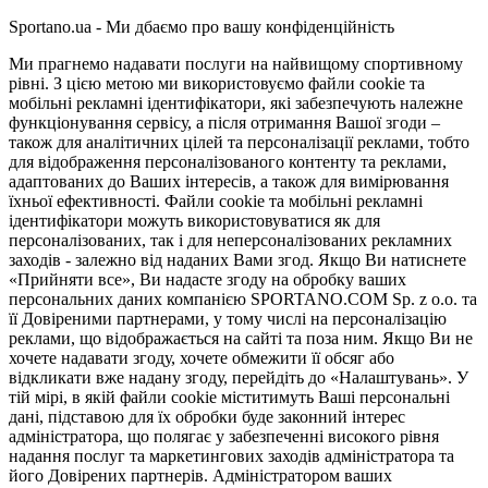
Sportano.ua - Ми дбаємо про вашу конфіденційність
Ми прагнемо надавати послуги на найвищому спортивному
рівні. З цією метою ми використовуємо файли cookie та
мобільні рекламні ідентифікатори, які забезпечують належне
функціонування сервісу, а після отримання Вашої згоди –
також для аналітичних цілей та персоналізації реклами, тобто
для відображення персоналізованого контенту та реклами,
адаптованих до Ваших інтересів, а також для вимірювання
їхньої ефективності. Файли cookie та мобільні рекламні
ідентифікатори можуть використовуватися як для
персоналізованих, так і для неперсоналізованих рекламних
заходів - залежно від наданих Вами згод. Якщо Ви натиснете
«Прийняти все», Ви надасте згоду на обробку ваших
персональних даних компанією SPORTANO.COM Sp. z o.o. та
її Довіреними партнерами, у тому числі на персоналізацію
реклами, що відображається на сайті та поза ним. Якщо Ви не
хочете надавати згоду, хочете обмежити її обсяг або
відкликати вже надану згоду, перейдіть до «Налаштувань». У
тій мірі, в якій файли cookie міститимуть Ваші персональні
дані, підставою для їх обробки буде законний інтерес
адміністратора, що полягає у забезпеченні високого рівня
надання послуг та маркетингових заходів адміністратора та
його Довірених партнерів. Адміністратором ваших