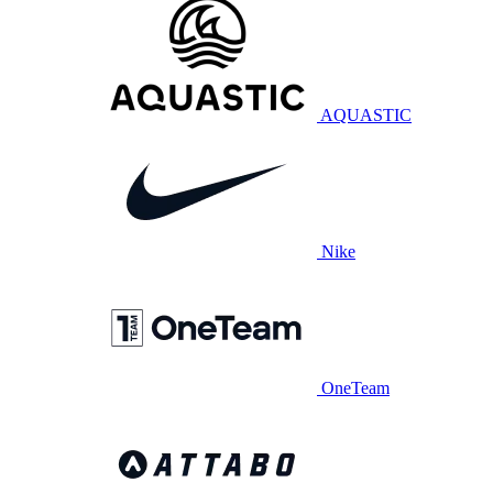
AQUASTIC
Nike
OneTeam