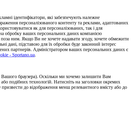
ламні ідентифікатори, які забезпечують належне
дображення персоналізованого контенту та реклами, адаптованих
ористовуватися як для персоналізованих, так і для
у на обробку ваших персональних даних компанією
 поза ним. Якщо Ви не хочете надавати згоду, хочете обмежити
ьні дані, підставою для їх обробки буде законний інтерес
ірених партнерів. Адміністратором ваших персональних даних є
kie - Sportano.ua
.
ою Вашого браузера). Оскільки ми хочемо залишити Вам
 або подібних технологій. Натисніть на заголовки окремих
же призвести до відображення менш релевантного вмісту або до