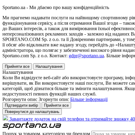
Sportano.ua - Ми дбаємо про вашу конфіденційність
Ми прагнемо надавати послуги на найвищому спортивному рівні
функціонування сервісу, а після отримання Вашої згоди – також
до Ваших інтересів, а також для вимірювання їхньої ефективнос
неперсоналізованих рекламних заходів - залежно від наданих 
SPORTANO.COM Sp. z o.o. та її Довіреними партнерами, у тому 
її обсяг або відкликати вже надану згоду, перейдіть до «Налашт
адміністратора, що полягає у забезпеченні високого рівня нада
Sportano.com Sp. z o.o. Контакт:
gdpr@sportano.ua
. Більше інфор
Прийняти все
Налаштування
Налаштування
Коли Ви відвідуєте веб-сайт або використовуєте програму, інф
вирішувати, як Ви використовуєте наші послуги, Ви можете са
категорій, щоб дізнатися більше та змінити налаштування. Якщо
недоступності певних функцій наших служб.
Розгорнути опис
Згорнути опис
Більше інформації
Підтвердити вибір
Прийняти все
Повернутися до налаштувань
Завантажте додаток на свій телефон та отримайте знижку 40
Пошук за товаром, категорією чи брендом