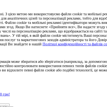
. З цією метою ми використовуємо файли cookie та мобільні рек
 для аналітичних цілей та персоналізації реклами, тобто для ві
ті. Файли cookie та мобільні рекламні ідентифікатори можуть вик
Вами згод. Якщо Ви натиснете «Прийняти все», Ви надасте згод
числі на персоналізацію реклами, що відображається на сайті та
увань». У тій мірі, в якій файли cookie міститимуть Ваші персонал
ння послуг та маркетингових заходів адміністратора та його Дов
мації Ви знайдете в нашій
Політиці конфіденційності та файлів coo
ормація може збиратися або зберігатися (наприклад, за допомог
мостійно контролювати використання певних типів файлів cookie
 ви відхилите певні файли cookie або подібні технології, це мо
0 грн!