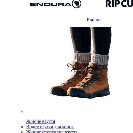
Endura
Жіноче взуття
Водне взуття для жінок
Жіноче спортивне взуття