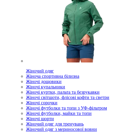
Жіночий одяг
Жіноча спортивна білизна
Жіночі дощовики
Жіночі купальники
Жіночі куртки, пальта та безрукавки
Жіночі світшоти, флісові кофти та светри
Жіночі сорочки
Жіночі футболки та топи з УФ-фільтром
Жіночі футболки, майки та топи
Жіночі шорти
Жіночий одяг для тренувань
Жіночий одяг з мериносової вовни