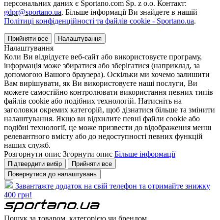
персональних даних є Sportano.com Sp. z o.o. Контакт:
gdpr@sportano.ua
. Більше інформації Ви знайдете в нашій
Політиці конфіденційності та файлів cookie - Sportano.ua
.
Прийняти все
Налаштування
Налаштування
Коли Ви відвідуєте веб-сайт або використовуєте програму,
інформація може збиратися або зберігатися (наприклад, за
допомогою Вашого браузера). Оскільки ми хочемо залишити
Вам вирішувати, як Ви використовуєте наші послуги, Ви
можете самостійно контролювати використання певних типів
файлів cookie або подібних технологій. Натисніть на
заголовки окремих категорій, щоб дізнатися більше та змінити
налаштування. Якщо ви відхилите певні файли cookie або
подібні технології, це може призвести до відображення менш
релевантного вмісту або до недоступності певних функцій
наших служб.
Розгорнути опис
Згорнути опис
Більше інформації
Підтвердити вибір
Прийняти все
Повернутися до налаштувань
Завантажте додаток на свій телефон та отримайте знижку
400 грн!
Пошук за товаром, категорією чи брендом