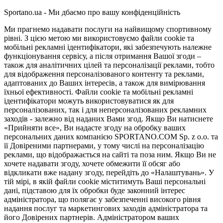
Sportano.ua - Ми дбаємо про вашу конфіденційність
Ми прагнемо надавати послуги на найвищому спортивному
рівні. З цією метою ми використовуємо файли cookie та
мобільні рекламні ідентифікатори, які забезпечують належне
функціонування сервісу, а після отримання Вашої згоди –
також для аналітичних цілей та персоналізації реклами, тобто
для відображення персоналізованого контенту та реклами,
адаптованих до Ваших інтересів, а також для вимірювання
їхньої ефективності. Файли cookie та мобільні рекламні
ідентифікатори можуть використовуватися як для
персоналізованих, так і для неперсоналізованих рекламних
заходів - залежно від наданих Вами згод. Якщо Ви натиснете
«Прийняти все», Ви надасте згоду на обробку ваших
персональних даних компанією SPORTANO.COM Sp. z o.o. та
її Довіреними партнерами, у тому числі на персоналізацію
реклами, що відображається на сайті та поза ним. Якщо Ви не
хочете надавати згоду, хочете обмежити її обсяг або
відкликати вже надану згоду, перейдіть до «Налаштувань». У
тій мірі, в якій файли cookie міститимуть Ваші персональні
дані, підставою для їх обробки буде законний інтерес
адміністратора, що полягає у забезпеченні високого рівня
надання послуг та маркетингових заходів адміністратора та
його Довірених партнерів. Адміністратором ваших