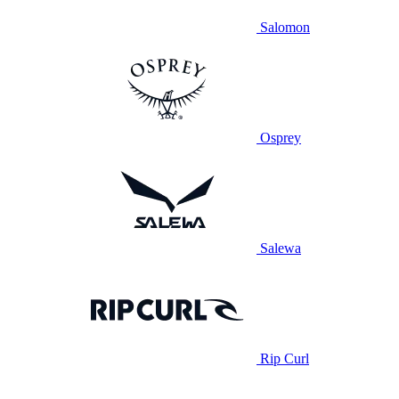
Salomon
Osprey
Salewa
Rip Curl