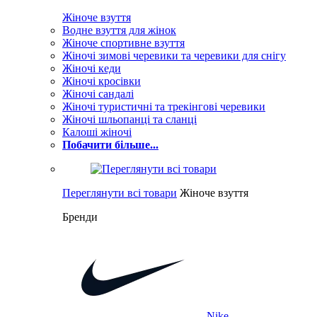
Жіноче взуття
Водне взуття для жінок
Жіноче спортивне взуття
Жіночі зимові черевики та черевики для снігу
Жіночі кеди
Жіночі кросівки
Жіночі сандалі
Жіночі туристичні та трекінгові черевики
Жіночі шльопанці та сланці
Калоші жіночі
Побачити більше...
Переглянути всі товари
Жіноче взуття
Бренди
Nike