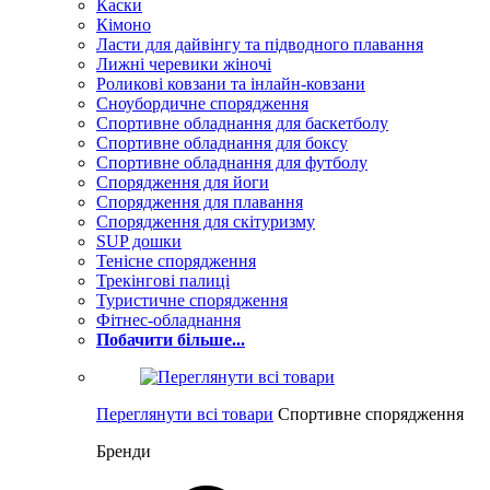
Каски
Кімоно
Ласти для дайвінгу та підводного плавання
Лижні черевики жіночі
Роликові ковзани та інлайн-ковзани
Сноубордичне спорядження
Спортивне обладнання для баскетболу
Спортивне обладнання для боксу
Спортивне обладнання для футболу
Спорядження для йоги
Спорядження для плавання
Спорядження для скітуризму
SUP дошки
Тенісне спорядження
Трекінгові палиці
Туристичне спорядження
Фітнес-обладнання
Побачити більше...
Переглянути всі товари
Спортивне спорядження
Бренди