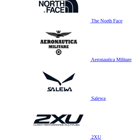
The North Face
Aeronautica Militare
Salewa
2XU