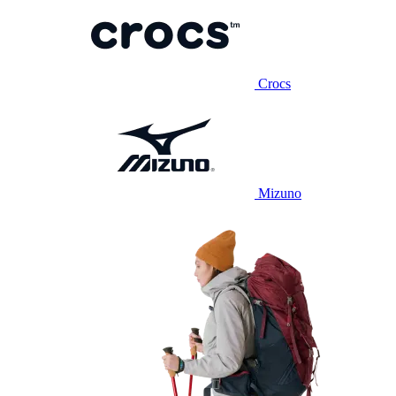
Crocs
Mizuno