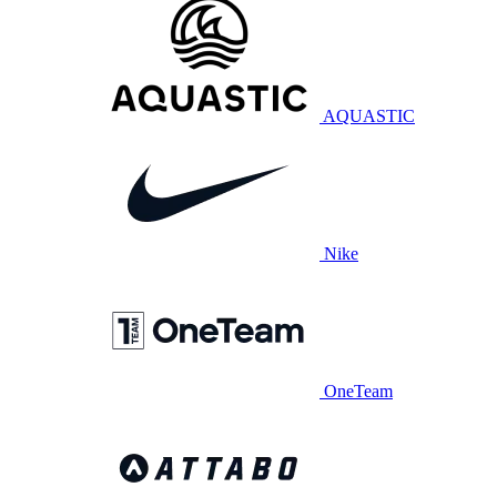
AQUASTIC
Nike
OneTeam