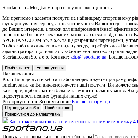
Sportano.ua - Ми дбаємо про вашу конфіденційність
Ми прагнемо надавати послуги на найвищому спортивному рівні
функціонування сервісу, а після отримання Вашої згоди – також
до Ваших інтересів, а також для вимірювання їхньої ефективнос
неперсоналізованих рекламних заходів - залежно від наданих 
SPORTANO.COM Sp. z o.o. та її Довіреними партнерами, у тому 
її обсяг або відкликати вже надану згоду, перейдіть до «Налашт
адміністратора, що полягає у забезпеченні високого рівня нада
Sportano.com Sp. z o.o. Контакт:
gdpr@sportano.ua
. Більше інфор
Прийняти все
Налаштування
Налаштування
Коли Ви відвідуєте веб-сайт або використовуєте програму, інф
вирішувати, як Ви використовуєте наші послуги, Ви можете са
категорій, щоб дізнатися більше та змінити налаштування. Якщо
недоступності певних функцій наших служб.
Розгорнути опис
Згорнути опис
Більше інформації
Підтвердити вибір
Прийняти все
Повернутися до налаштувань
Завантажте додаток на свій телефон та отримайте знижку 40
Пошук за товаром, категорією чи брендом