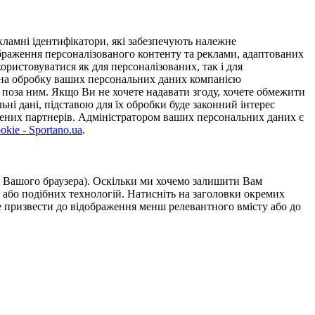
ламні ідентифікатори, які забезпечують належне
дображення персоналізованого контенту та реклами, адаптованих
ористовуватися як для персоналізованих, так і для
у на обробку ваших персональних даних компанією
 поза ним. Якщо Ви не хочете надавати згоду, хочете обмежити
ьні дані, підставою для їх обробки буде законний інтерес
ірених партнерів. Адміністратором ваших персональних даних є
kie - Sportano.ua
.
ою Вашого браузера). Оскільки ми хочемо залишити Вам
 або подібних технологій. Натисніть на заголовки окремих
же призвести до відображення менш релевантного вмісту або до