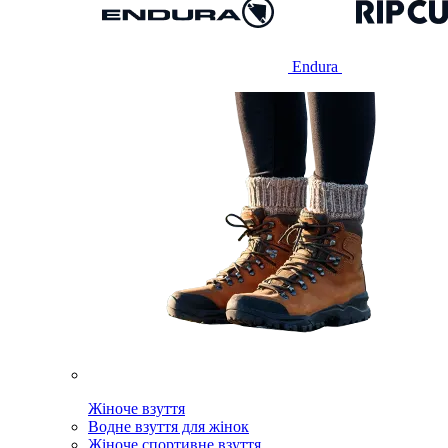
Endura
Жіноче взуття
Водне взуття для жінок
Жіноче спортивне взуття