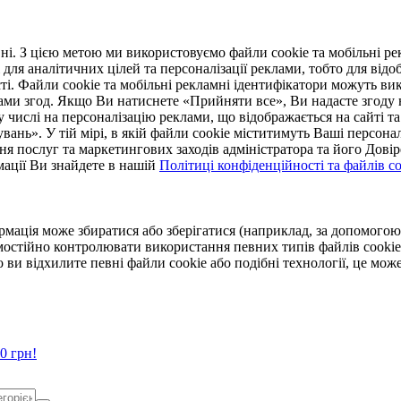
. З цією метою ми використовуємо файли cookie та мобільні рек
 для аналітичних цілей та персоналізації реклами, тобто для ві
ті. Файли cookie та мобільні рекламні ідентифікатори можуть вик
Вами згод. Якщо Ви натиснете «Прийняти все», Ви надасте згод
числі на персоналізацію реклами, що відображається на сайті та
увань». У тій мірі, в якій файли cookie міститимуть Ваші персонал
ння послуг та маркетингових заходів адміністратора та його Дов
мації Ви знайдете в нашій
Політиці конфіденційності та файлів coo
ормація може збиратися або зберігатися (наприклад, за допомог
мостійно контролювати використання певних типів файлів cookie
 ви відхилите певні файли cookie або подібні технології, це мо
0 грн!