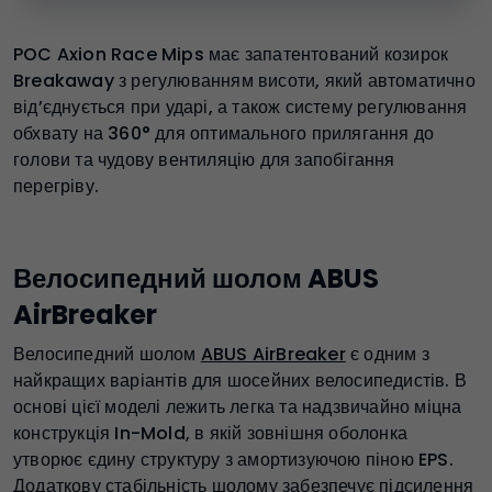
POC Axion Race Mips має запатентований козирок
Breakaway з регулюванням висоти, який автоматично
від’єднується при ударі, а також систему регулювання
обхвату на 360° для оптимального прилягання до
голови та чудову вентиляцію для запобігання
перегріву.
Велосипедний шолом ABUS
AirBreaker
Велосипедний шолом
ABUS AirBreaker
є одним з
найкращих варіантів для шосейних велосипедистів. В
основі цієї моделі лежить легка та надзвичайно міцна
конструкція In-Mold, в якій зовнішня оболонка
утворює єдину структуру з амортизуючою піною EPS.
Додаткову стабільність шолому забезпечує підсилення