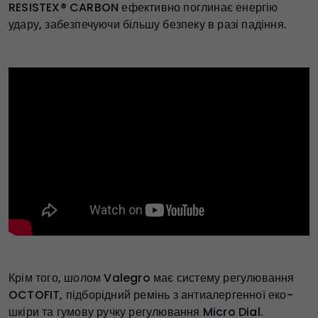
RESISTEX® CARBON ефективно поглинає енергію
удару, забезпечуючи більшу безпеку в разі падіння.
Крім того, шолом Valegro має систему регулювання
OCTOFIT, підборідний ремінь з антиалергенної еко-
шкіри та гумову ручку регулювання Micro Dial.