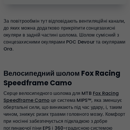
За повітрообмін тут відповідають вентиляційні канали,
до яких можна додатково прикріпити сонцезахисні
окуляри в задній частині шолома. Шолом сумісний з
сонцезахисними окулярами POC Devour та окулярами
Ora.
Велосипедний шолом Fox Racing
Speedframe Camo
Серце велосипедного шолома для MTB
Fox Racing
Speedframe Camo
це система MIPS™, яка зменшує
обертальні сили, що виникають під час удару, і, таким
чином, знижує ризик травми головного мозку. Комфорт
при носінні забезпечується підкладкою з добре
поглинаючої піни EPS і 360-градусною системою