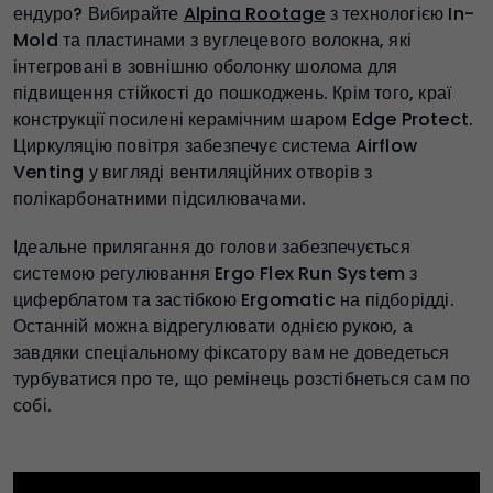
ендуро? Вибирайте
Alpina Rootage
з технологією In-
Mold та пластинами з вуглецевого волокна, які
інтегровані в зовнішню оболонку шолома для
підвищення стійкості до пошкоджень. Крім того, краї
конструкції посилені керамічним шаром Edge Protect.
Циркуляцію повітря забезпечує система Airflow
Venting у вигляді вентиляційних отворів з
полікарбонатними підсилювачами.
Ідеальне прилягання до голови забезпечується
системою регулювання Ergo Flex Run System з
циферблатом та застібкою Ergomatic на підборідді.
Останній можна відрегулювати однією рукою, а
завдяки спеціальному фіксатору вам не доведеться
турбуватися про те, що ремінець розстібнеться сам по
собі.