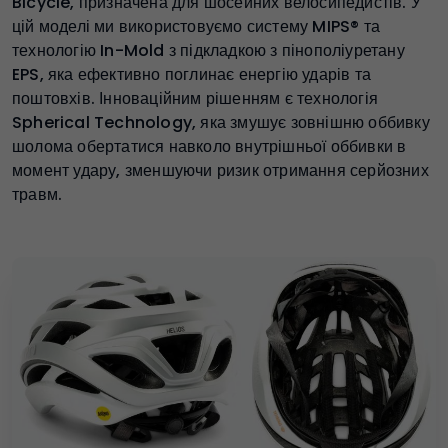
Bicycle, призначена для шосейних велосипедистів. У
цій моделі ми використовуємо систему MIPS® та
технологію In-Mold з підкладкою з пінополіуретану
EPS, яка ефективно поглинає енергію ударів та
поштовхів. Інноваційним рішенням є технологія
Spherical Technology, яка змушує зовнішню оббивку
шолома обертатися навколо внутрішньої оббивки в
момент удару, зменшуючи ризик отримання серйозних
травм.