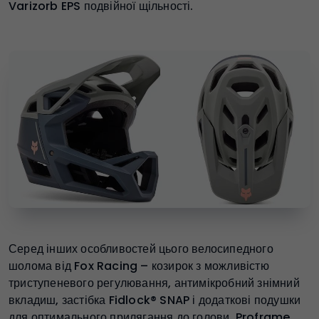
Varizorb EPS подвійної щільності.
Серед інших особливостей цього велосипедного
шолома від Fox Racing – козирок з можливістю
триступеневого регулювання, антимікробний знімний
вкладиш, застібка Fidlock® SNAP і додаткові подушки
для оптимального прилягання до голови. Proframe