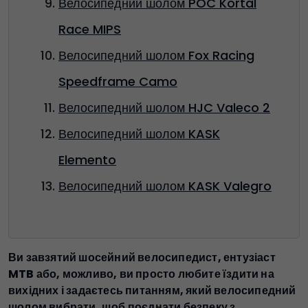
Велосипедний шолом POC Kortal
Race MIPS
Велосипедний шолом Fox Racing
Speedframe Camo
Велосипедний шолом HJC Valeco 2
Велосипедний шолом KASK
Elemento
Велосипедний шолом KASK Valegro
Ви завзятий шосейний велосипедист, ентузіаст
MTB або, можливо, ви просто любите їздити на
вихідних і задаєтесь питанням, який велосипедний
шолом вибрати, щоб поєднати безпеку з