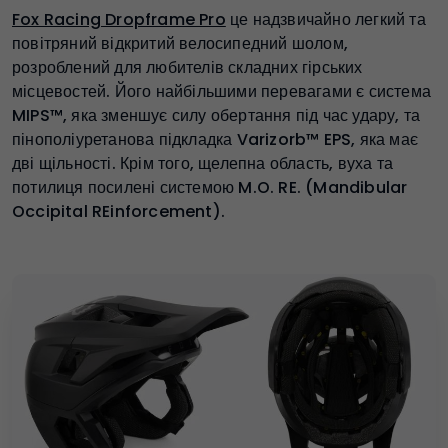
Fox Racing Dropframe Pro
це надзвичайно легкий та
повітряний відкритий велосипедний шолом,
розроблений для любителів складних гірських
місцевостей. Його найбільшими перевагами є система
MIPS™, яка зменшує силу обертання під час удару, та
пінополіуретанова підкладка Varizorb™ EPS, яка має
дві щільності. Крім того, щелепна область, вуха та
потилиця посилені системою M.O. RE. (Mandibular
Occipital REinforcement).