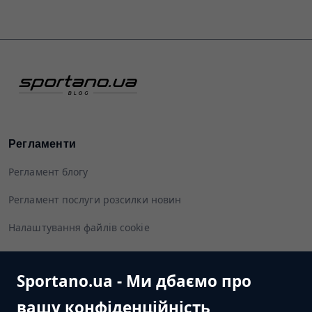
Регламенти
Регламент блогу
Регламент послуги розсилки новин
Налаштування файлів cookie
Sportano.ua - Ми дбаємо про
Слідуйте за нами
вашу конфіденційність