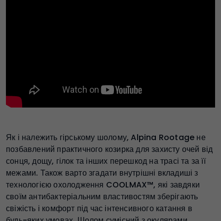
Як і належить гірському шолому, Alpina Rootage не
позбавлений практичного козирка для захисту очей від
сонця, дощу, гілок та інших перешкод на трасі та за її
межами. Також варто згадати внутрішні вкладиші з
технологією охолодження COOLMAX™, які завдяки
своїм антибактеріальним властивостям зберігають
свіжість і комфорт під час інтенсивного катання в
будь-яких умовах. Шолом сумісний з окулярами.