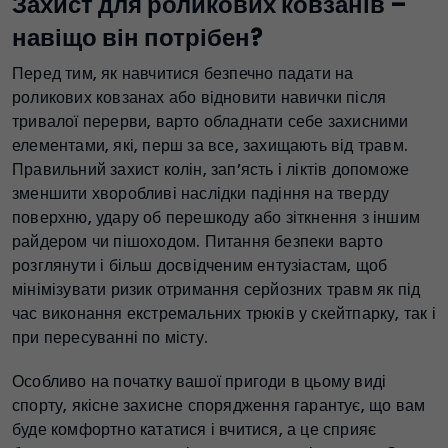
Захист для роликових ковзанів –
навіщо він потрібен?
Перед тим, як навчитися безпечно падати на
роликових ковзанах або відновити навички після
тривалої перерви, варто обладнати себе захисними
елементами, які, перш за все, захищають від травм.
Правильний захист колін, зап’ясть і ліктів допоможе
зменшити хворобливі наслідки падіння на тверду
поверхню, удару об перешкоду або зіткнення з іншим
райдером чи пішоходом. Питання безпеки варто
розглянути і більш досвідченим ентузіастам, щоб
мінімізувати ризик отримання серйозних травм як під
час виконання екстремальних трюків у скейтпарку, так і
при пересуванні по місту.
Особливо на початку вашої пригоди в цьому виді
спорту, якісне захисне спорядження гарантує, що вам
буде комфортно кататися і вчитися, а це сприяє