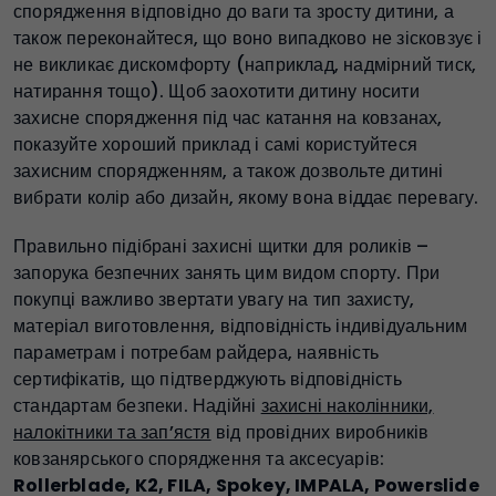
спорядження відповідно до ваги та зросту дитини, а
також переконайтеся, що воно випадково не зісковзує і
не викликає дискомфорту (наприклад, надмірний тиск,
натирання тощо). Щоб заохотити дитину носити
захисне спорядження під час катання на ковзанах,
показуйте хороший приклад і самі користуйтеся
захисним спорядженням, а також дозвольте дитині
вибрати колір або дизайн, якому вона віддає перевагу.
Правильно підібрані захисні щитки для роликів –
запорука безпечних занять цим видом спорту. При
покупці важливо звертати увагу на тип захисту,
матеріал виготовлення, відповідність індивідуальним
параметрам і потребам райдера, наявність
сертифікатів, що підтверджують відповідність
стандартам безпеки. Надійні
захисні наколінники,
налокітники та зап’ястя
від провідних виробників
ковзанярського спорядження та аксесуарів:
Rollerblade, K2, FILA, Spokey, IMPALA, Powerslide