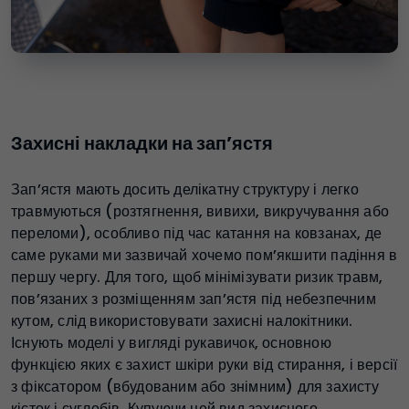
Захисні накладки на зап’ястя
Зап’ястя мають досить делікатну структуру і легко
травмуються (розтягнення, вивихи, викручування або
переломи), особливо під час катання на ковзанах, де
саме руками ми зазвичай хочемо пом’якшити падіння в
першу чергу. Для того, щоб мінімізувати ризик травм,
пов’язаних з розміщенням зап’ястя під небезпечним
кутом, слід використовувати захисні налокітники.
Існують моделі у вигляді рукавичок, основною
функцією яких є захист шкіри руки від стирання, і версії
з фіксатором (вбудованим або знімним) для захисту
кісток і суглобів. Купуючи цей вид захисного