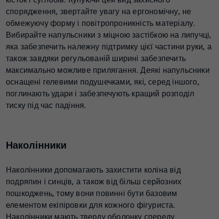
спорядження, звертайте увагу на ергономічну, не
обмежуючу форму і повітропроникність матеріалу.
Вибирайте напульсники з міцною застібкою на липучці,
яка забезпечить належну підтримку цієї частини руки, а
також завдяки регульованій ширині забезпечить
максимально можливе прилягання. Деякі напульсники
оснащені гелевими подушечками, які, серед іншого,
поглинають удари і забезпечують кращий розподіл
тиску під час падіння.
Наколінники
Наколінники допомагають захистити коліна від
подряпин і синців, а також від більш серйозних
пошкоджень, тому вони повинні бути базовим
елементом екіпіровки для кожного фігуриста.
Наколінники мають тверду оболонку спереду