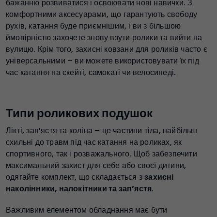
бажанню розвиватися і освоювати нові навички. З
комфортними аксесуарами, що гарантують свободу
рухів, катання буде приємнішим, і ви з більшою
ймовірністю захочете знову взути ролики та вийти на
вулицю. Крім того, захисні ковзани для роликів часто є
універсальними – ви можете використовувати їх під
час катання на скейті, самокаті чи велосипеді.
Типи роликових подушок
Лікті, зап’ястя та коліна – це частини тіла, найбільш
схильні до травм під час катання на роликах, як
спортивного, так і розважального. Щоб забезпечити
максимальний захист для себе або своєї дитини,
одягайте комплект, що складається з
захисні
наколінники, налокітники та зап’ястя
.
Важливим елементом обладнання має бути