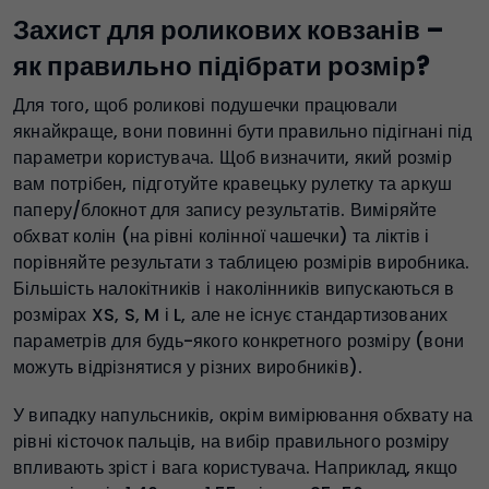
Захист для роликових ковзанів –
як правильно підібрати розмір?
Для того, щоб роликові подушечки працювали
якнайкраще, вони повинні бути правильно підігнані під
параметри користувача. Щоб визначити, який розмір
вам потрібен, підготуйте кравецьку рулетку та аркуш
паперу/блокнот для запису результатів. Виміряйте
обхват колін (на рівні колінної чашечки) та ліктів і
порівняйте результати з таблицею розмірів виробника.
Більшість налокітників і наколінників випускаються в
розмірах XS, S, M і L, але не існує стандартизованих
параметрів для будь-якого конкретного розміру (вони
можуть відрізнятися у різних виробників).
У випадку напульсників, окрім вимірювання обхвату на
рівні кісточок пальців, на вибір правильного розміру
впливають зріст і вага користувача. Наприклад, якщо