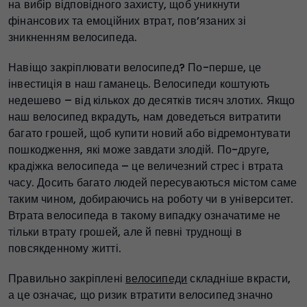
на вибір відповідного захисту, щоб уникнути
фінансових та емоційних втрат, пов’язаних зі
зникненням велосипеда.
Навіщо закріплювати велосипед? По-перше, це
інвестиція в наш гаманець. Велосипеди коштують
недешево – від кількох до десятків тисяч злотих. Якщо
наш велосипед вкрадуть, нам доведеться витратити
багато грошей, щоб купити новий або відремонтувати
пошкодження, які може завдати злодій. По-друге,
крадіжка велосипеда – це величезний стрес і втрата
часу. Досить багато людей пересуваються містом саме
таким чином, добираючись на роботу чи в університет.
Втрата велосипеда в такому випадку означатиме не
тільки втрату грошей, але й певні труднощі в
повсякденному житті.
Правильно закріплені
велосипеди
складніше вкрасти,
а це означає, що ризик втратити велосипед значно