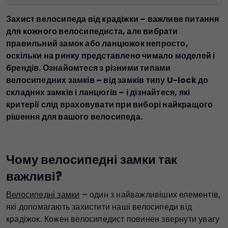
Захист велосипеда від крадіжки – важливе питання
для кожного велосипедиста, але вибрати
правильний замок або ланцюжок непросто,
оскільки на ринку представлено чимало моделей і
брендів. Ознайомтеся з різними типами
велосипедних замків – від замків типу U-lock до
складних замків і ланцюгів – і дізнайтеся, які
критерії слід враховувати при виборі найкращого
рішення для вашого велосипеда.
Чому велосипедні замки так
важливі?
Велосипедні замки
– один з найважливіших елементів,
які допомагають захистити наші велосипеди від
крадіжок. Кожен велосипедист повинен звернути увагу