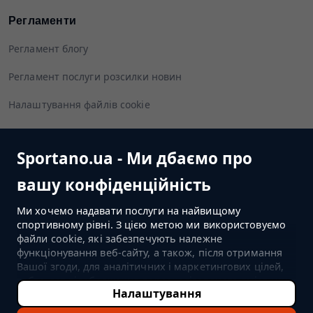
Регламенти
Регламент блогу
Регламент послуги розсилки новин
Налаштування файлів cookie
Sportano.ua - Ми дбаємо про
Слідуйте за нами
вашу конфіденційність
Ми хочемо надавати послуги на найвищому
спортивному рівні. З цією метою ми використовуємо
файли cookie, які забезпечують належне
ПЕРЕЙТИ ДО МАГАЗИНУ
функціонування веб-сайту, а також, після отримання
Вашої згоди, для аналітичних і маркетингових цілей,
тобто для відображення персоналізованого вмісту чи
Налаштування
реклами (залежно від Ваших налаштувань) і
©2022-2026 Sportano
вимірювання їх ефективності. Якщо Ви натиснете