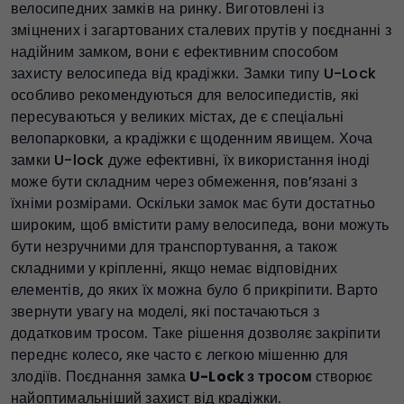
велосипедних замків на ринку. Виготовлені із
зміцнених і загартованих сталевих прутів у поєднанні з
надійним замком, вони є ефективним способом
захисту велосипеда від крадіжки. Замки типу U-Lock
особливо рекомендуються для велосипедистів, які
пересуваються у великих містах, де є спеціальні
велопарковки, а крадіжки є щоденним явищем. Хоча
замки U-lock дуже ефективні, їх використання іноді
може бути складним через обмеження, пов’язані з
їхніми розмірами. Оскільки замок має бути достатньо
широким, щоб вмістити раму велосипеда, вони можуть
бути незручними для транспортування, а також
складними у кріпленні, якщо немає відповідних
елементів, до яких їх можна було б прикріпити. Варто
звернути увагу на моделі, які постачаються з
додатковим тросом. Таке рішення дозволяє закріпити
переднє колесо, яке часто є легкою мішенню для
злодіїв. Поєднання замка
U-Lock з тросом
створює
найоптимальніший захист від крадіжки.