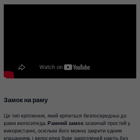
Замок на раму
Це тип кріплення, який кріпиться безпосередньо до
рами велосипеда.
Рамний замок
зазвичай простий у
використанні, оскільки його можна закрити одним
клацанням, і велосипед буде закріплений навіть без