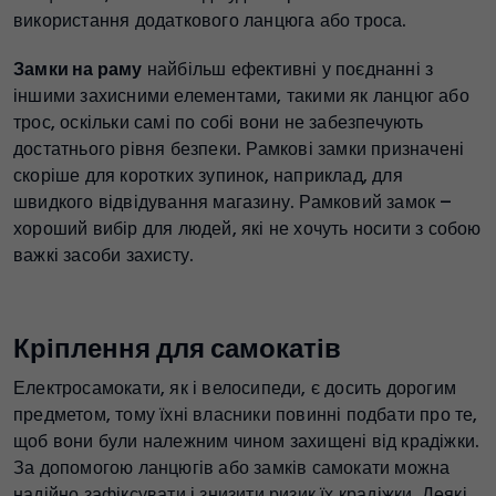
використання додаткового ланцюга або троса.
Замки на раму
найбільш ефективні у поєднанні з
іншими захисними елементами, такими як ланцюг або
трос, оскільки самі по собі вони не забезпечують
достатнього рівня безпеки. Рамкові замки призначені
скоріше для коротких зупинок, наприклад, для
швидкого відвідування магазину. Рамковий замок –
хороший вибір для людей, які не хочуть носити з собою
важкі засоби захисту.
Кріплення для самокатів
Електросамокати, як і велосипеди, є досить дорогим
предметом, тому їхні власники повинні подбати про те,
щоб вони були належним чином захищені від крадіжки.
За допомогою ланцюгів або замків самокати можна
надійно зафіксувати і знизити ризик їх крадіжки. Деякі