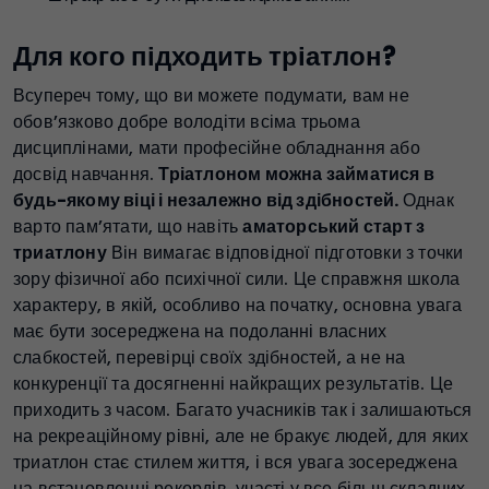
Для кого підходить тріатлон?
Всупереч тому, що ви можете подумати, вам не
обов’язково добре володіти всіма трьома
дисциплінами, мати професійне обладнання або
досвід навчання.
Тріатлоном можна займатися в
будь-якому віці і незалежно від здібностей.
Однак
варто пам’ятати, що навіть
аматорський старт з
триатлону
Він вимагає відповідної підготовки з точки
зору фізичної або психічної сили. Це справжня школа
характеру, в якій, особливо на початку, основна увага
має бути зосереджена на подоланні власних
слабкостей, перевірці своїх здібностей, а не на
конкуренції та досягненні найкращих результатів. Це
приходить з часом. Багато учасників так і залишаються
на рекреаційному рівні, але не бракує людей, для яких
триатлон стає стилем життя, і вся увага зосереджена
на встановленні рекордів, участі у все більш складних