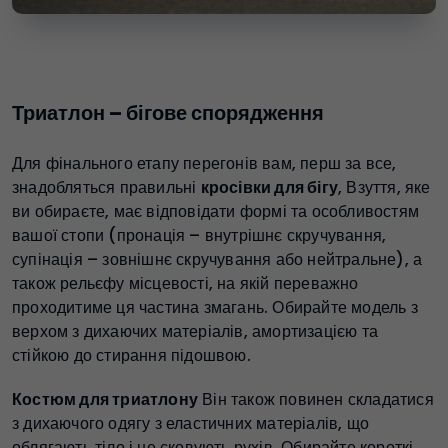
Триатлон – бігове спорядження
Для фінального етапу перегонів вам, перш за все,
знадобляться правильні
кросівки для бігу
, Взуття, яке
ви обираєте, має відповідати формі та особливостям
вашої стопи (пронація – внутрішнє скручування,
супінація – зовнішнє скручування або нейтральне), а
також рельєфу місцевості, на якій переважно
проходитиме ця частина змагань. Обирайте модель з
верхом з дихаючих матеріалів, амортизацією та
стійкою до стирання підошвою.
Костюм для триатлону
Він також повинен складатися
з дихаючого одягу з еластичних матеріалів, що
облягають тіло і не сковують рухів. Обирайте короткі