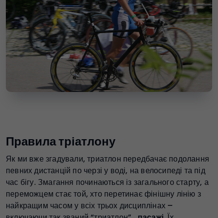
Правила тріатлону
Як ми вже згадували, триатлон передбачає подолання
певних дистанцій по черзі у воді, на велосипеді та під
час бігу. Змагання починаються із загального старту, а
переможцем стає той, хто перетинає фінішну лінію з
найкращим часом у всіх трьох дисциплінах –
включаючи так званий “триатлон”..
пасажі
. Їх