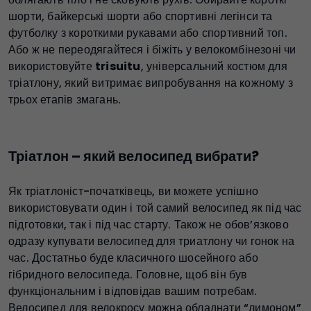
шорти, байкерські шорти або спортивні легінси та
футболку з короткими рукавами або спортивний топ.
Або ж не переодягайтеся і біжіть у велокомбінезоні чи
використовуйте
trisuitu
, універсальний костюм для
тріатлону, який витримає випробування на кожному з
трьох етапів змагань.
Тріатлон – який велосипед вибрати?
Як тріатлоніст-початківець, ви можете успішно
використовувати один і той самий велосипед як під час
підготовки, так і під час старту. Також не обов’язково
одразу купувати велосипед для триатлону чи гонок на
час. Достатньо буде класичного шосейного або
гібридного велосипеда. Головне, щоб він був
функціональним і відповідав вашим потребам.
Велосипед для велокросу можна обладнати “лимоном”