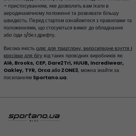
– пристосуванням, яке дозволить вам їхати в
аеродинамічному положенні та розвивати більшу
швидкість. Перед стартом ознайомтеся з правилами та
положеннями, що стосуються вимог до обладнання
або їзди з/без дрифту.
Висока якість
одяг для триатлону,
велосипедне взуття
i
кросівки для бігу
від таких провідних виробників як:
Alé, Brooks, CEP, Dare2Tri, HUUB, Incrediwear,
Oakley, TYR, Orca або ZONE3
, можна знайти за
посиланням
Sportano.ua
.