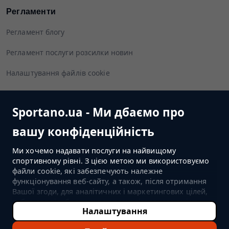
Регламенти
Регламент блогу
Регламент послуги розсилки новин
Налаштування файлів cookie
Sportano.ua - Ми дбаємо про
Слідуйте за нами
вашу конфіденційність
Ми хочемо надавати послуги на найвищому
спортивному рівні. З цією метою ми використовуємо
файли cookie, які забезпечують належне
ПЕРЕЙТИ ДО МАГАЗИНУ
функціонування веб-сайту, а також, після отримання
Вашої згоди, для аналітичних і маркетингових цілей,
тобто для відображення персоналізованого вмісту чи
Налаштування
реклами (залежно від Ваших налаштувань) і
©2022-2026 Sportano
вимірювання їх ефективності. Якщо Ви натиснете