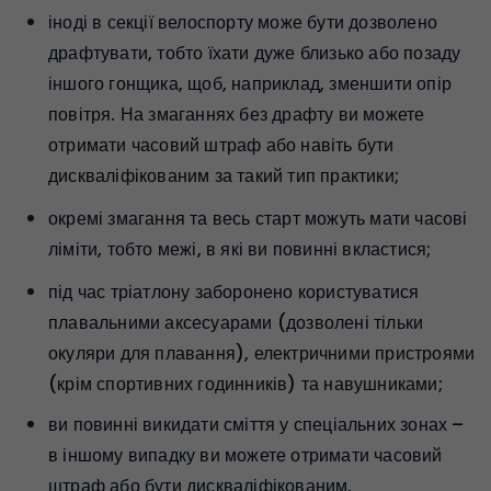
іноді в секції велоспорту може бути дозволено
драфтувати, тобто їхати дуже близько або позаду
іншого гонщика, щоб, наприклад, зменшити опір
повітря. На змаганнях без драфту ви можете
отримати часовий штраф або навіть бути
дискваліфікованим за такий тип практики;
окремі змагання та весь старт можуть мати часові
ліміти, тобто межі, в які ви повинні вкластися;
під час тріатлону заборонено користуватися
плавальними аксесуарами (дозволені тільки
окуляри для плавання), електричними пристроями
(крім спортивних годинників) та навушниками;
ви повинні викидати сміття у спеціальних зонах –
в іншому випадку ви можете отримати часовий
штраф або бути дискваліфікованим.