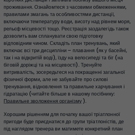
проживання. Ознайомтеся з часовими обмеженнями,
правилами змагань та особливостями дистанції,
включаючи температуру води, висоту над рівнем моря,
рельєф місцевості тощо. Реєстрація заздалегідь також
дозволить вам спланувати свою підготовку
відповідним чином. Складіть план тренувань, який
включає всі три дисципліни – плавання (як у басейні,
так і на відкритій воді), їзду на велосипеді та біг (на
біговій доріжці та на місцевості). Тренуйте
витривалість, зосередьтеся на покращенні загальної
фізичної форми, але не забувайте про силові
тренування, відновлення та правильне харчування і
гідратацію (читайте більше в нашому посібнику:
Правильне зволоження організму
).
Хорошим рішенням для початку вашої тріатлонної
пригоди буде приєднатися до групи тріатлоністів, де
під наглядом тренера ви матимете конкретний план