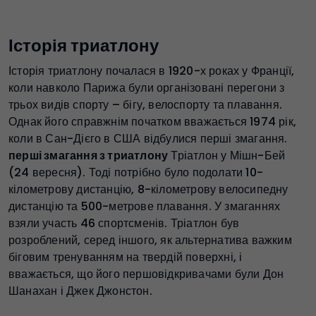
Історія триатлону
Історія триатлону почалася в 1920-х роках у Франції,
коли навколо Парижа були організовані перегони з
трьох видів спорту – бігу, велоспорту та плавання.
Однак його справжнім початком вважається 1974 рік,
коли в Сан-Дієго в США відбулися перші змагання.
перші змагання з триатлону
Тріатлон у Мішн-Бей
(24 вересня). Тоді потрібно було подолати 10-
кілометрову дистанцію, 8-кілометрову велосипедну
дистанцію та 500-метрове плавання. У змаганнях
взяли участь 46 спортсменів. Тріатлон був
розроблений, серед іншого, як альтернатива важким
біговим тренуванням на твердій поверхні, і
вважається, що його першовідкривачами були Дон
Шанахан і Джек Джонстон.