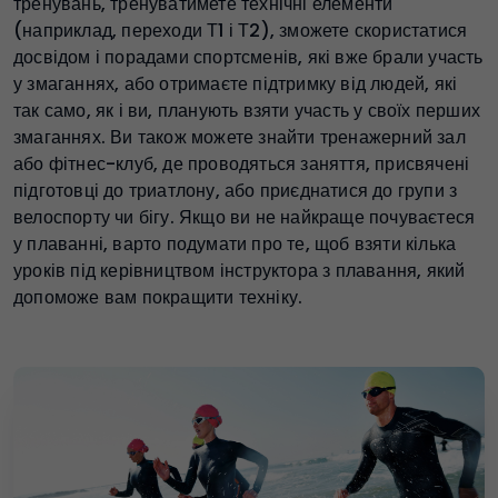
тренувань, тренуватимете технічні елементи
(наприклад, переходи Т1 і Т2), зможете скористатися
досвідом і порадами спортсменів, які вже брали участь
у змаганнях, або отримаєте підтримку від людей, які
так само, як і ви, планують взяти участь у своїх перших
змаганнях. Ви також можете знайти тренажерний зал
або фітнес-клуб, де проводяться заняття, присвячені
підготовці до триатлону, або приєднатися до групи з
велоспорту чи бігу. Якщо ви не найкраще почуваєтеся
у плаванні, варто подумати про те, щоб взяти кілька
уроків під керівництвом інструктора з плавання, який
допоможе вам покращити техніку.