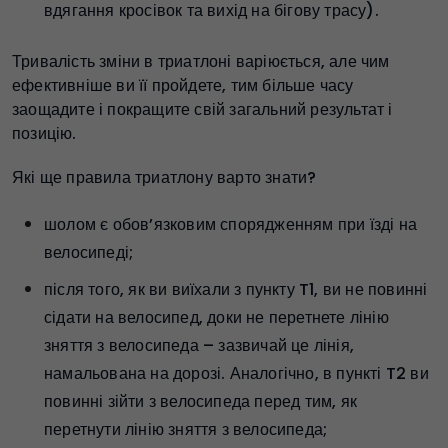
вдягання кросівок та вихід на бігову трасу).
Тривалість зміни в триатлоні варіюється, але чим
ефективніше ви її пройдете, тим більше часу
заощадите і покращите свій загальний результат і
позицію.
Які ще правила триатлону варто знати?
шолом є обов’язковим спорядженням при їзді на
велосипеді;
після того, як ви виїхали з пункту T1, ви не повинні
сідати на велосипед, доки не перетнете лінію
зняття з велосипеда – зазвичай це лінія,
намальована на дорозі. Аналогічно, в пункті T2 ви
повинні зійти з велосипеда перед тим, як
перетнути лінію зняття з велосипеда;