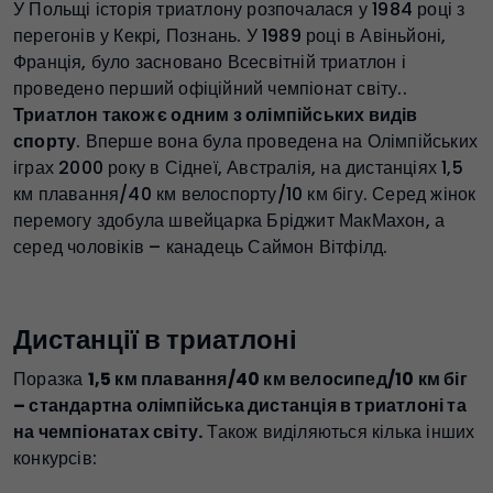
У Польщі історія триатлону розпочалася у 1984 році з
перегонів у Кекрі, Познань. У 1989 році в Авіньйоні,
Франція, було засновано Всесвітній триатлон і
проведено перший офіційний чемпіонат світу..
Триатлон також є одним з олімпійських видів
спорту
. Вперше вона була проведена на Олімпійських
іграх 2000 року в Сіднеї, Австралія, на дистанціях 1,5
км плавання/40 км велоспорту/10 км бігу. Серед жінок
перемогу здобула швейцарка Бріджит МакМахон, а
серед чоловіків – канадець Саймон Вітфілд.
Дистанції в триатлоні
Поразка
1,5 км плавання/40 км велосипед/10 км біг
– стандартна олімпійська дистанція в триатлоні та
на чемпіонатах світу
.
Також виділяються кілька інших
конкурсів: