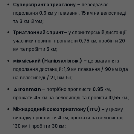
Суперспринт з триатлону
– передбачає
подолання 0,6 км у плаванні, 15 км на велосипеді
та 3 км бігом;
Триатлонний спринт
– у спринтерській дистанції
учасники повинні проплисти 0,75 км, пробігти 20
км та пробігти 5 км;
міжміський
(Напівзалізняк.)
– це змагання з
подолання дистанцій: 1,9 км плавання / 90 км їзда
на велосипеді / 21,1 км біг;
¼ Ironman
– потрібно проплисти 0,95 км,
проїхати 45 км на велосипеді та пробігти 10,55 км.;
Міжнародний союз триатлону (ITU) –
у цьому
випадку проплисти 4 км, проїхати на велосипеді
130 км і пробігти 30 км;