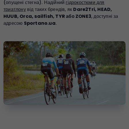
(опущені стегна). Надійний
гідрокостюми для
триатлону
від таких брендів, як
Dare2Tri, HEAD,
HUUB, Orca, sailfish, TYR або ZONE3
, доступні за
адресою
Sportano.ua
.