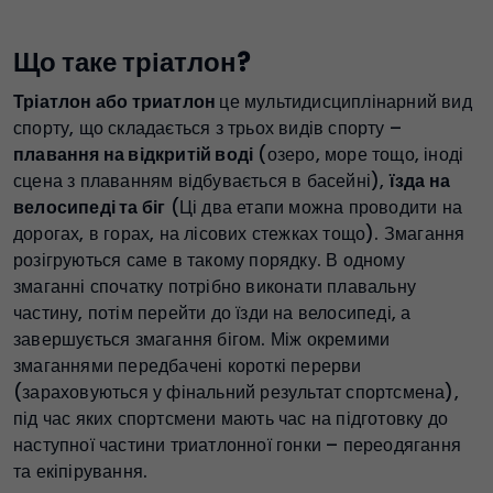
Що таке тріатлон?
Тріатлон або триатлон
це мультидисциплінарний вид
спорту, що складається з трьох видів спорту –
плавання на відкритій воді
(озеро, море тощо, іноді
сцена з плаванням відбувається в басейні),
їзда на
велосипеді та біг
(Ці два етапи можна проводити на
дорогах, в горах, на лісових стежках тощо). Змагання
розігруються саме в такому порядку. В одному
змаганні спочатку потрібно виконати плавальну
частину, потім перейти до їзди на велосипеді, а
завершується змагання бігом. Між окремими
змаганнями передбачені короткі перерви
(зараховуються у фінальний результат спортсмена),
під час яких спортсмени мають час на підготовку до
наступної частини триатлонної гонки – переодягання
та екіпірування.