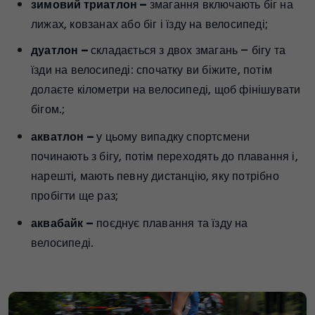
зимовий триатлон –
змагання включають біг на
лижах, ковзанах або біг і їзду на велосипеді;
дуатлон –
складається з двох змагань – бігу та
їзди на велосипеді: спочатку ви біжите, потім
долаєте кілометри на велосипеді, щоб фінішувати
бігом.;
акватлон –
у цьому випадку спортсмени
починають з бігу, потім переходять до плавання і,
нарешті, мають певну дистанцію, яку потрібно
пробігти ще раз;
аквабайк –
поєднує плавання та їзду на
велосипеді.