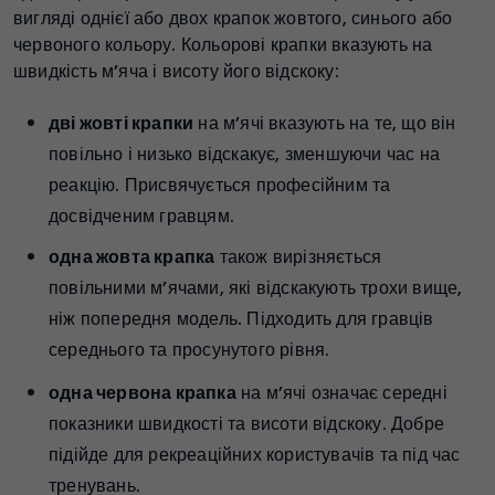
вигляді однієї або двох крапок жовтого, синього або
червоного кольору. Кольорові крапки вказують на
швидкість м’яча і висоту його відскоку:
дві жовті крапки
на м’ячі вказують на те, що він
повільно і низько відскакує, зменшуючи час на
реакцію. Присвячується професійним та
досвідченим гравцям.
одна жовта крапка
також вирізняється
повільними м’ячами, які відскакують трохи вище,
ніж попередня модель. Підходить для гравців
середнього та просунутого рівня.
одна червона крапка
на м’ячі означає середні
показники швидкості та висоти відскоку. Добре
підійде для рекреаційних користувачів та під час
тренувань.