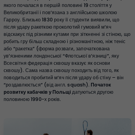
якого почалася в першій половині 19 століття у
Великобританії і пов’язана з англійською школою
Гарроу. Близько 1830 року її студенти виявили, що
після удару ракеткою проколотий гумовий м’яч
відскакує під різними кутами при зіткненні зі стіною, що
робить гру більш складною і різноманітною, ніж теніс
або “ракетка” (форма розваги, започаткована
ув’язненими лондонської “Флотської в’язниці”, яку
Всесвітня федерація сквошу вказує як основи
сквошу). Сама назва сквошу походить від того, як
поводиться пробитий м’яч після удару об стіну – він
“роздавлюється” (від англ. squash).
Початок
розвитку кабачків у Польщі
датуються другою
половиною 1990-х років.