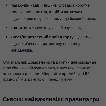
падаючий кадр
– Іншими словами, коротке
скорочення – це гра, в якій м’яч, низько
відскочивши над ІПН, прямує до бокової стінки;
хвалитися
– м’яч влучає в бічну стінку;
хрест/
перехресний проїзд корту
– довгий
відскок м’яча на протилежну половину
майданчика.
Оптимальний
домовленість
ракетки для сквошу
це
коли бічний край ручки знаходиться між великим і
вказівним пальцями. Зберігайте прямий кут (90
градусів) між ракеткою і передпліччям.
Сквош: найважливіші правила гри