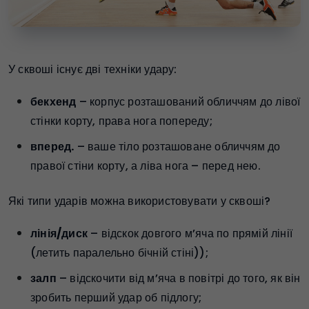
У сквоші існує дві техніки удару:
бекхенд
– корпус розташований обличчям до лівої
стінки корту, права нога попереду;
вперед.
– ваше тіло розташоване обличчям до
правої стіни корту, а ліва нога – перед нею.
Які типи ударів можна використовувати у сквоші?
лінія/диск
– відскок довгого м’яча по прямій лінії
(летить паралельно бічній стіні));
залп
– відскочити від м’яча в повітрі до того, як він
зробить перший удар об підлогу;