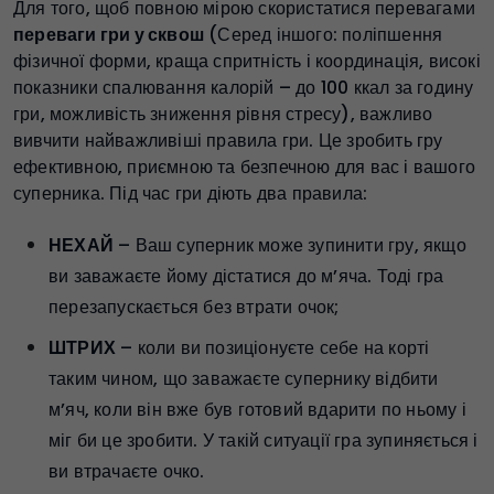
Для того, щоб повною мірою скористатися перевагами
переваги гри у сквош
(Серед іншого: поліпшення
фізичної форми, краща спритність і координація, високі
показники спалювання калорій – до 100 ккал за годину
гри, можливість зниження рівня стресу), важливо
вивчити найважливіші правила гри. Це зробить гру
ефективною, приємною та безпечною для вас і вашого
суперника. Під час гри діють два правила:
НЕХАЙ
– Ваш суперник може зупинити гру, якщо
ви заважаєте йому дістатися до м’яча. Тоді гра
перезапускається без втрати очок;
ШТРИХ
– коли ви позиціонуєте себе на корті
таким чином, що заважаєте супернику відбити
м’яч, коли він вже був готовий вдарити по ньому і
міг би це зробити. У такій ситуації гра зупиняється і
ви втрачаєте очко.