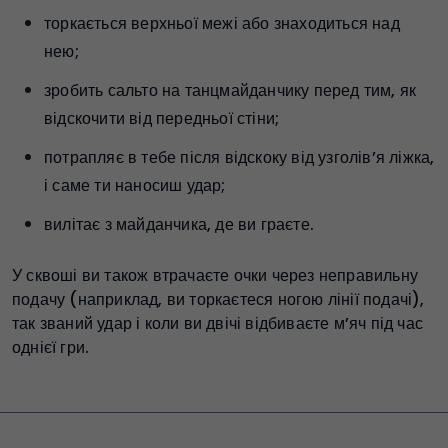
торкається верхньої межі або знаходиться над
нею;
зробить сальто на танцмайданчику перед тим, як
відскочити від передньої стіни;
потрапляє в тебе після відскоку від узголів’я ліжка,
і саме ти наносиш удар;
вилітає з майданчика, де ви граєте.
У сквоші ви також втрачаєте очки через неправильну
подачу (наприклад, ви торкаєтеся ногою лінії подачі),
так званий удар і коли ви двічі відбиваєте м’яч під час
однієї гри.