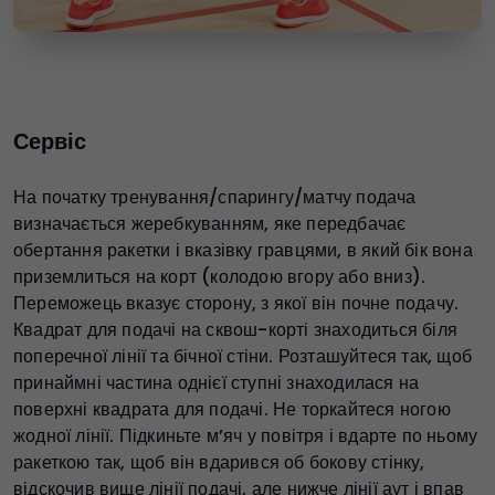
Сервіс
На початку тренування/спарингу/матчу подача
визначається жеребкуванням, яке передбачає
обертання ракетки і вказівку гравцями, в який бік вона
приземлиться на корт (колодою вгору або вниз).
Переможець вказує сторону, з якої він почне подачу.
Квадрат для подачі на сквош-корті знаходиться біля
поперечної лінії та бічної стіни. Розташуйтеся так, щоб
принаймні частина однієї ступні знаходилася на
поверхні квадрата для подачі. Не торкайтеся ногою
жодної лінії. Підкиньте м’яч у повітря і вдарте по ньому
ракеткою так, щоб він вдарився об бокову стінку,
відскочив вище лінії подачі, але нижче лінії аут і впав