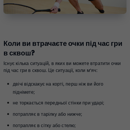
Коли ви втрачаєте очки під час гри
в сквош?
Існує кілька ситуацій, в яких ви можете втратити очки
під час гри в сквош. Це ситуації, коли м’яч:
двічі відскакує на корті, перш ніж ви його
піднімете;
не торкається передньої стінки при ударі;
потрапляє в тарілку або нижче;
потрапляє в сітку або стелю;