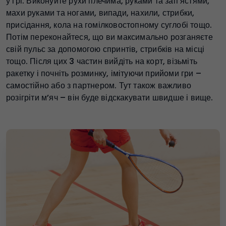
у грі. Виконуйте рухи плечима, руками та зап’ястями,
махи руками та ногами, випади, нахили, стрибки,
присідання, кола на гомілковостопному суглобі тощо.
Потім переконайтеся, що ви максимально розганяєте
свій пульс за допомогою спринтів, стрибків на місці
тощо. Після цих 3 частин вийдіть на корт, візьміть
ракетку і почніть розминку, імітуючи прийоми гри –
самостійно або з партнером. Тут також важливо
розігріти м’яч – він буде відскакувати швидше і вище.