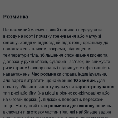
Розминка
Це важливий елемент, який повинен передувати
виходу на корт і початку тренування або матчу зі
сквошу. Завдяки відповідній підготовці організму до
навантажень шляхом, зокрема, підвищення
температури тіла, збільшення споживання кисню та
діапазону рухів м’язів, суглобів і зв’язок, ви знижуєте
ризик травм/захворювань і підвищуєте ефективність
навантажень.
Час розминки
справа індивідуальна,
але варто витратити щонайменше
10 хвилин
. Для
початку збільште частоту пульсу на
кардіотренування
тип рисі або бігу (на місці в різних конфігураціях або
на біговій доріжці), підскоки, повороти, перескоки
тощо. Наступний етап
розминки для сквошу
повинна
включати підготовку частин тіла, які найбільше задіяні