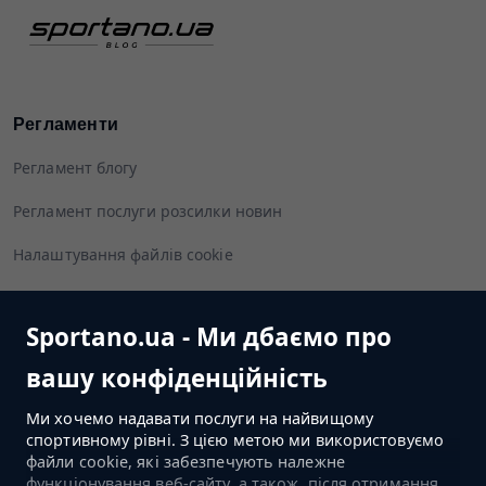
Регламенти
Регламент блогу
Регламент послуги розсилки новин
Налаштування файлів cookie
Sportano.ua - Ми дбаємо про
Слідуйте за нами
вашу конфіденційність
Ми хочемо надавати послуги на найвищому
спортивному рівні. З цією метою ми використовуємо
файли cookie, які забезпечують належне
ПЕРЕЙТИ ДО МАГАЗИНУ
функціонування веб-сайту, а також, після отримання