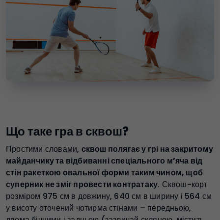
Що таке гра в сквош?
Простими словами,
сквош полягає у грі на закритому
майданчику та відбиванні спеціального м’яча від
стін ракеткою овальної форми таким чином, щоб
суперник не зміг провести контратаку
. Сквош-корт
розміром 975 см в довжину, 640 см в ширину і 564 см
у висоту оточений чотирма стінами – передньою,
двома бічними і задньою (зазвичай скляною, містить