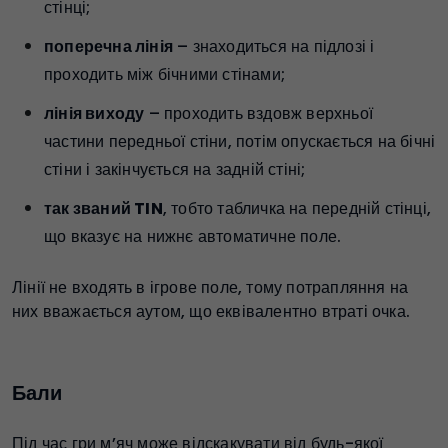
стінці;
поперечна лінія
– знаходиться на підлозі і
проходить між бічними стінами;
лінія виходу
– проходить вздовж верхньої
частини передньої стіни, потім опускається на бічні
стіни і закінчується на задній стіні;
так званий TIN
, тобто табличка на передній стінці,
що вказує на нижнє автоматичне поле.
Лінії не входять в ігрове поле, тому потрапляння на
них вважається аутом, що еквівалентно втраті очка.
Бали
Під час гри м’яч може відскакувати від будь-якої