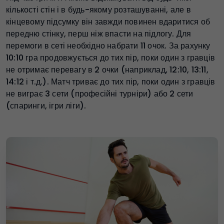
кількості стін і в будь-якому розташуванні, але в
кінцевому підсумку він завжди повинен вдаритися об
передню стінку, перш ніж впасти на підлогу. Для
перемоги в сеті необхідно набрати 11 очок. За рахунку
10:10 гра продовжується до тих пір, поки один з гравців
не отримає перевагу в 2 очки (наприклад, 12:10, 13:11,
14:12 і т.д.). Матч триває до тих пір, поки один з гравців
не виграє 3 сети (професійні турніри) або 2 сети
(спаринги, ігри ліги).