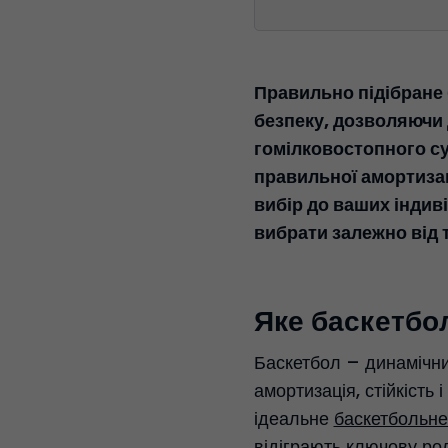
Правильно підібране 
безпеку, дозволяючи 
гомілковостопного су
правильної амортизац
вибір до ваших індив
вибрати залежно від 
Яке баскетбо
Баскетбол – динамічний
амортизація, стійкість
ідеальне
баскетбольне 
відіграють ключову роль