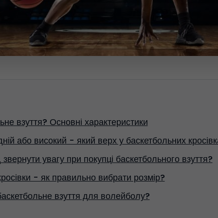
ьне взуття? Основні характеристики
дній або високий - який верх у баскетбольних кросів
 звернути увагу при покупці баскетбольного взуття?
кросівки - як правильно вибрати розмір?
баскетбольне взуття для волейболу?