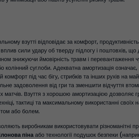
льному взутті відповідає за комфорт, продуктивність 
вплив сили удару об тверду підлогу і поштовхів, що 
 чином знижуючи ймовірність травм і перевантаження ч
бо колінний суглоби. Адекватна амортизація означає,
й комфорт під час бігу, стрибків та інших рухів на ма
льне задоволення від гри та зменшити відчуття втоми
х матчів. Взуття з хорошою амортизацією дозволяє г
хніці, тактиці та максимальному використанні своїх н
том або болем.
зволяють виробникам використовувати різноманітні пр
ілонова піна
або технології подушок безпеки (напри