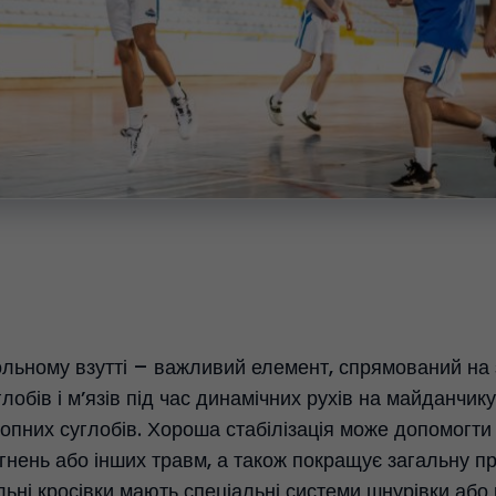
больному взутті – важливий елемент, спрямований на
лобів і м’язів під час динамічних рухів на майданчик
опних суглобів. Хороша стабілізація може допомогти 
ягнень або інших травм, а також покращує загальну п
льні кросівки мають спеціальні системи шнурівки або 