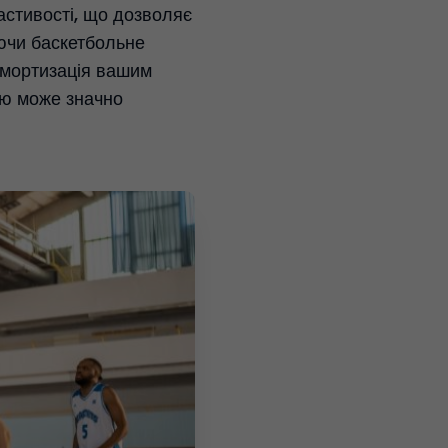
ластивості, що дозволяє
ючи баскетбольне
є амортизація вашим
тю може значно