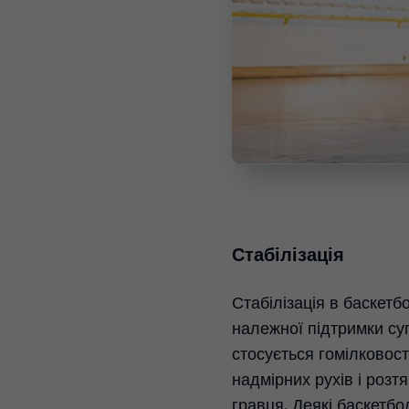
Стабілізація
Стабілізація в баскет
належної підтримки суг
стосується гомілковост
надмірних рухів і розт
гравця. Деякі баскетбо