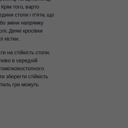
Крім того, варто
едини стопи і п’яти, що
або зміни напрямку
лі. Деякі кросівки
 кістки.
и на стійкість стопи.
ливо в середній
 гомілковостопного
и зберегти стійкість
стиль гри можуть