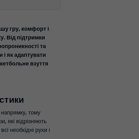
шу гру, комфорт і
у. Від підтримки
ропроникності та
 і як адаптувати
скетбольне взуття
истики
 напрямку, тому
и, які відрізняють
і необхідні рухи і