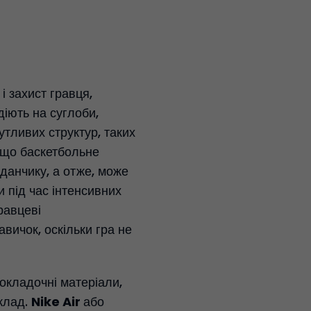
і захист гравця,
діють на суглоби,
утливих структур, таких
 що баскетбольне
йданчику, а отже, може
 під час інтенсивних
равцеві
авичок, оскільки гра не
окладочні матеріали,
клад.
Nike Air
або