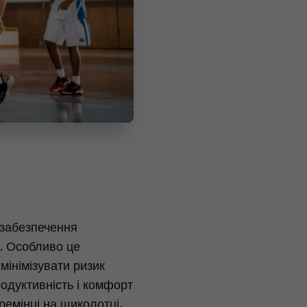
 забезпечення
у. Особливо це
мінімізувати ризик
родуктивність і комфорт
ремінці на щиколотці,