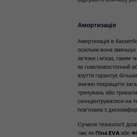
Амортизація
Амортизація в баскетбо
оскільки вона зменшує 
зв’язки і м’язи, таким
як гомілковостопний а
взуття гарантує більши
значно покращити зага
тренувань або тривали
сконцентруватися на те
пов’язана з дискомфор
Сучасні технології до
такі як
Піна EVA
або
Ф