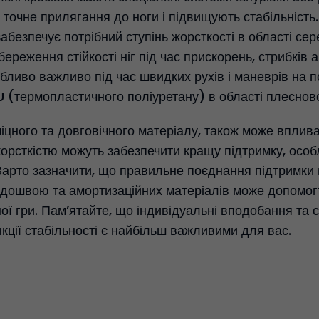
 точне прилягання до ноги і підвищують стабільність. 
забезпечує потрібний ступінь жорсткості в області сер
береження стійкості ніг під час прискорень, стрибків 
бливо важливо під час швидких рухів і маневрів на по
 (термопластичного поліуретану) в області плеснової
іцного та довговічного матеріалу, також може впливат
орсткістю можуть забезпечити кращу підтримку, особ
. Варто зазначити, що правильне поєднання підтримки
ідошвою та амортизаційних матеріалів може допомогт
ної гри. Пам’ятайте, що індивідуальні вподобання та 
нкції стабільності є найбільш важливими для вас.