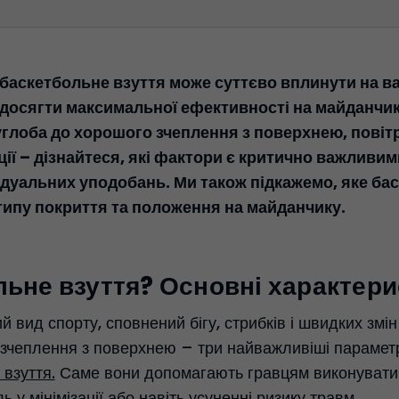
баскетбольне взуття може суттєво вплинути на ва
досягти максимальної ефективності на майданчик
глоба до хорошого зчеплення з поверхнею, повіт
ії – дізнайтеся, які фактори є критично важливими
ідуальних уподобань. Ми також підкажемо, яке ба
типу покриття та положення на майданчику.
льне взуття? Основні характер
 вид спорту, сповнений бігу, стрибків і швидких змін
 і зчеплення з поверхнею – три найважливіші параметр
взуття.
Саме вони допомагають гравцям виконувати вс
 у мінімізації або навіть усуненні ризику травм.