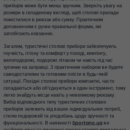
приборів може бути менш зручним. Зверніть увагу на
розміри в складеному вигляді, щоб столові прилади
помістилися в рюкзак або сумку. Практичним
доповненням є ручки правильної форми, які
запобігають ковзанню.
Загалом, туристичні столові прибори забезпечують
гнучкість, гігієну та комфорт у поході, кемпінгу,
велоподорожі, подорожі літаком чи навіть під час
зупинки на заправці. З практичним набором ви будете
самодостатніми та готовими поїсти в будь-якій
ситуації. Похідні столові прибори компактні, часто
складаються або об’єднуються в один інструмент, тому
легко знайдуть місце навіть у невеликому рюкзаку.
Вибір відповідного типу туристичних столових
приборів залежить від ваших індивідуальних потреб,
стилю подорожей та уподобань щодо зручності та
функціональності. В наявності
Sportano.ua
ви
знайдете міцні та практичні похідні столові прилади від