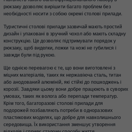
рюкзаку дозволяє вирішити багато проблем без
необхідності носити з собою окремі столові прилади.
Туристичні столові прилади зазвичай мають простий
дизайн і упаковані в зручний чохол або мають складну
конструкцію. Це дозволяє підтримувати порядок у
рюкзаку, щоб виделки, ложки та ножі не губилися і
завжди були під рукою.
Ще однією перевагою є те, що вони виготовлені з
міцних матеріалів, таких як нержавіюча сталь, титан
або анодований алюміній, які стійкі до пошкоджень і
корозії. Завдяки цьому вони добре працюють в суворих
умовах, таких як волога або перепади температур.
Крім того, багаторазові столові прилади для
подорожей позбавляють потреби в одноразових
пластикових моделях, що добре для навколишнього
середовища. Їх використання зменшує утворення
відходів і сприяє сталому способу життя.