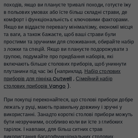
походів, якщо ви плануєте тривалі походи, готуєте їжу
в польових умовах або їсте більш складні страви, де
комфорт і функціональність є ключовими факторами.
Якщо ви віддаєте перевагу мінімалізму, економії місця
та ваги, а також бажаєте, щоб ваші страви були
простими та зручними для споживання, обирайте набір
з ложки та спецій. Якщо ви плануєте подорожувати з
групою, подумайте про придбання наборів, які
включають більше столових приборів, щоб уникнути
плутанини під час їжі (наприклад.
Набір столових
приборів для пікніка Outwell
,
Сімейний набір
столових приборів Vango
).
При покупці переконайтеся, що столові прибори добре
лежать у руці, мають правильну довжину і зручні у
використанні. Занадто короткі столові прибори можуть
бути незручними, особливо коли ви їсте з глибоких
тарілок. І навпаки, для більш ситних страв
використання багатофункціональних столових