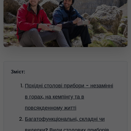
Зміст:
Похідні столові прибори - незамінні
в горах, на кемпінгу та в
повсякденному житті
Багатофункціональні, складні чи
виделки? Види столових приборів