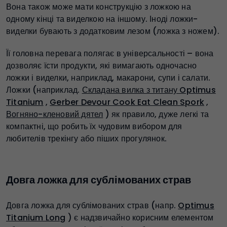
Вона також може мати конструкцію з ложкою на
одному кінці та виделкою на іншому. Іноді ложки-
виделки бувають з додатковим лезом (ложка з ножем).
Її головна перевага полягає в універсальності – вона
дозволяє їсти продукти, які вимагають одночасно
ложки і виделки, наприклад, макарони, супи і салати.
Ложки (наприклад.
Складана вилка з титану Optimus
Titanium
,
Gerber Devour Cook Eat Clean Spork
,
Вогняно-кленовий дятел
) як правило, дуже легкі та
компактні, що робить їх чудовим вибором для
любителів трекінгу або піших прогулянок.
Довга ложка для сублімованих страв
Довга ложка для сублімованих страв (напр.
Optimus
Titanium Long
) є надзвичайно корисним елементом