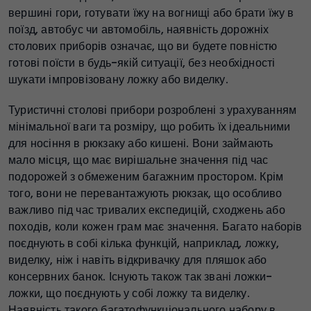
вершині гори, готувати їжу на вогнищі або брати їжу в
поїзд, автобус чи автомобіль, наявність дорожніх
столових приборів означає, що ви будете повністю
готові поїсти в будь-якій ситуації, без необхідності
шукати імпровізовану ложку або виделку.
Туристичні столові прибори розроблені з урахуванням
мінімальної ваги та розміру, що робить їх ідеальними
для носіння в рюкзаку або кишені. Вони займають
мало місця, що має вирішальне значення під час
подорожей з обмеженим багажним простором. Крім
того, вони не перевантажують рюкзак, що особливо
важливо під час тривалих експедицій, сходжень або
походів, коли кожен грам має значення. Багато наборів
поєднують в собі кілька функцій, наприклад, ложку,
виделку, ніж і навіть відкривачку для пляшок або
консервних банок. Існують також так звані ложки-
ложки, що поєднують у собі ложку та виделку.
Наявність такого багатофункціонального набору в