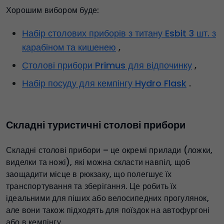
Хорошим вибором буде:
Набір столових приборів з титану Esbit 3 шт. з
карабіном та кишенею
,
Столові прибори Primus для відпочинку
,
Набір посуду для кемпінгу Hydro Flask
.
Складні туристичні столові прибори
Складні столові прибори – це окремі прилади (ложки,
виделки та ножі), які можна скласти навпіл, щоб
заощадити місце в рюкзаку, що полегшує їх
транспортування та зберігання. Це робить їх
ідеальними для піших або велосипедних прогулянок,
але вони також підходять для поїздок на автофургоні
або в кемпінгу.