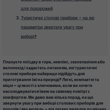
для подорожей
Туристичні столові прибори - на які
параметри звертати увагу при
виборі?
Плануєте поїздку в гори, кемпінг, скелелазіння або
велопохід і задаєтесь питанням, які туристичні
столові прибори найкраще підійдуть для
приготування їжі на природі? Легкі, компактні та
міцні – ці якості є ключовими, коли ви хочете
насолоджуватися їжею на свіжому повітрі з
комфортом. Ми дамо вам кілька порад, на що
звернути увагу при виборі столових приборів для
походів і яка модель – від легких виделок до міцних