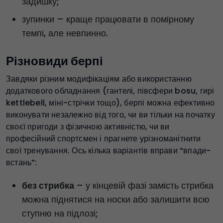
задишку;
зупинки – краще працювати в помірному
темпі, але невпинно.
Різновиди берпі
Завдяки різним модифікаціям або використанню
додаткового обладнання (гантелі, півсфери bosu, гирі
kettlebell, міні-стрічки тощо), берпі можна ефективно
виконувати незалежно від того, чи ви тільки на початку
своєї пригоди з фізичною активністю, чи ви
професійний спортсмен і прагнете урізноманітнити
свої тренування. Ось кілька варіантів вправи “впади-
встань”:
без стрибка
– у кінцевій фазі замість стрибка
можна піднятися на носки або залишити всю
ступню на підлозі;