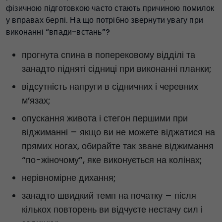
фізичною підготовкою часто стають причиною помилок
у вправах берпі. На що потрібно звернути увагу при
виконанні “впади-встань”?
прогнута спина в поперековому відділі та
занадто підняті сідниці при виконанні планки;
відсутність напруги в сідничних і черевних
м’язах;
опускання живота і стегон першими при
віджиманні – якщо ви не можете віджатися на
прямих ногах, обирайте так зване віджимання
“по-жіночому”, яке виконується на колінах;
нерівномірне дихання;
занадто швидкий темп на початку – після
кількох повторень ви відчуєте нестачу сил і