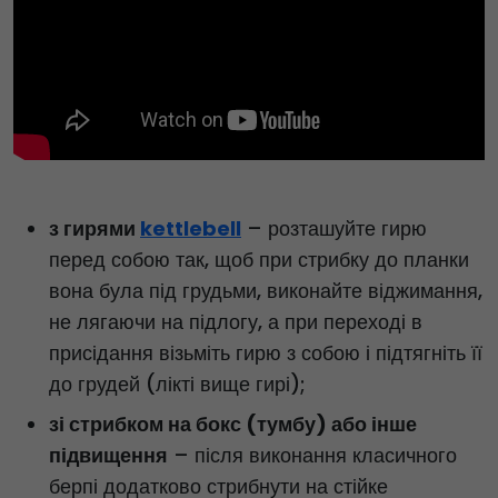
з гирями
kettlebell
–
розташуйте гирю
перед собою так, щоб при стрибку до планки
вона була під грудьми, виконайте віджимання,
не лягаючи на підлогу, а при переході в
присідання візьміть гирю з собою і підтягніть її
до грудей (лікті вище гирі);
зі стрибком на бокс (тумбу) або інше
підвищення
– після виконання класичного
берпі додатково стрибнути на стійке