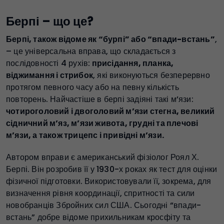
Берпі – що це?
Берпі, також відоме як “бурпі” або “впади-встань”
,
– це універсальна вправа, що складається з
послідовності 4 рухів:
присідання, планка,
віджимання і стрибок
, які виконуються безперервно
протягом певного часу або на певну кількість
повторень. Найчастіше в берпі задіяні такі м’язи:
чотироголовий і двоголовий м’язи стегна, великий
сідничний м’яз, м’язи живота, грудні та плечові
м’язи, а також трицепс і привідні м’язи.
Автором вправи є американський фізіолог Роял Х.
Берпі. Він розробив її у 1930-х роках як тест для оцінки
фізичної підготовки. Використовували її, зокрема, для
визначення рівня координації, спритності та сили
новобранців Збройних сил США. Сьогодні “впади-
встань” добре відоме прихильникам кросфіту та