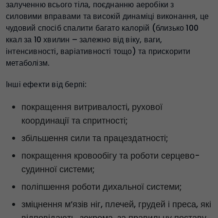
залученню всього тіла, поєднанню аеробіки з
силовими вправами та високій динаміці виконання, це
чудовий спосіб спалити багато калорій (близько 100
ккал за 10 хвилин – залежно від віку, ваги,
інтенсивності, варіативності тощо) та прискорити
метаболізм.
Інші ефекти від берпі:
покращення витривалості, рухової
координації та спритності;
збільшення сили та працездатності;
покращення кровообігу та роботи серцево-
судинної системи;
поліпшення роботи дихальної системи;
зміцнення м’язів ніг, плечей, грудей і преса, які
відповідають, зокрема, за правильну поставу