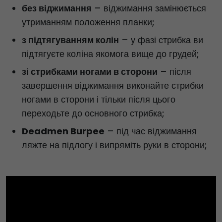
без віджимання
– віджимання замінюється
утриманням положення планки;
з підтягуванням колін
– у фазі стрибка ви
підтягуєте коліна якомога вище до грудей;
зі стрибками ногами в сторони
– після
завершення віджимання виконайте стрибки
ногами в сторони і тільки після цього
переходьте до основного стрибка;
Deadmen Burpee
– під час віджимання
ляжте на підлогу і випряміть руки в сторони;