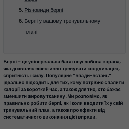
Різновиди берпі
Берпі у вашому тренувальному
плані
Берпі – це універсальна багатосуглобова вправа,
яка дозволяє ефективно тренувати координацію,
спритність і силу. Популярне “впади-встань”
ідеально підходить для тих, кому потрібно спалити
калорії за короткий час, а також для тих, хто бажає
зменшити жирову тканину. Ми розповімо, як
правильно робити берпі, як і коли вводити їх у свій
тренувальний план, а також про ефекти від
систематичного виконання цієї вправи.