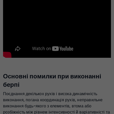
Основні помилки при виконанні
берпі
Поєднання декількох рухів і висока динамічність
виконання, погана координація рухів, неправильне
виконання будь-якого з елементів, втома або
розбіжність між рівнем інтенсивності й варіативністі та